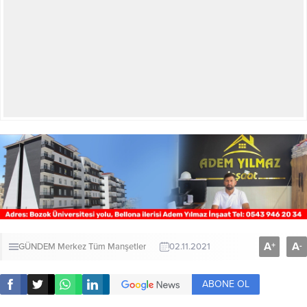
A
A
+
-
GÜNDEM
Merkez
Tüm Manşetler
02.11.2021
ABONE OL