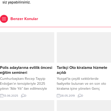
siz yapabilirsiniz.
Benzer Konular
Polis adaylarına evlilik öncesi
Tarikçi Oto kiralama hizmete
eğitim semineri
açıldı
Cumhurbaşkanı Recep Tayyip
Yozgat’ta çeşitli sektörlerde
Erdoğan’ın tensipleriyle 2025
faaliyette bulunan ve en son oto
yılının “Aile Yılı” ilan edilmesiyle
kiralama işine yönelen Genç
birlikte, aile kurumunun korunması
Müteşebbis Arif Tarikçi, yeni ve son
13.06.2025
0
28.05.2019
0
ve güçlendirilmesine yönelik
model araçlarla Tarikçi Oto
çalışmalar ülke genelinde devam
Kiralamayı hizmete açtı.
ediyor. Bu kapsamda Yozgat’ta da