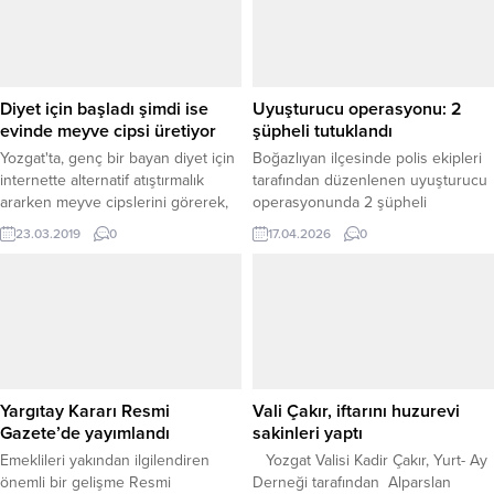
önemli bir etkinliğe imza atıldı.
Yozgat Aile ve Sosyal Hizmetler İl
Müdürlüğü tarafından düzenlenen
Evlilik Öncesi Eğitim Semineri,
Yozgat Polis Meslek Eğitim
Diyet için başladı şimdi ise
Uyuşturucu operasyonu: 2
Merkezi’nde...
evinde meyve cipsi üretiyor
şüpheli tutuklandı
Yozgat'ta, genç bir bayan diyet için
Boğazlıyan ilçesinde polis ekipleri
internette alternatif atıştırmalık
tarafından düzenlenen uyuşturucu
ararken meyve cipslerini görerek,
operasyonunda 2 şüpheli
sonrasında evlerinin mutfağında
yakalanarak tutuklandı. Boğazlıyan
23.03.2019
0
17.04.2026
0
oluşturduğu küçük atölyesinde
İlçe Emniyet Müdürlüğü ile Narkotik
meyve cipsi üretimine başladı.
Suçlarla Mücadele Şube Müdürlüğü
ekiplerinin koordineli çalışması
sonucu gerçekleştirilen
operasyonda, Diyarbakır’dan tarım
işçisi olarak ilçeye gelen iki şahıs
takibe alındı. Şüpheliler,
ikametlerinden çıktıkları sırada
Yargıtay Kararı Resmi
Vali Çakır, iftarını huzurevi
düzenlenen operasyonla yakalandı.
Gazete’de yayımlandı
sakinleri yaptı
Şahısların üzerlerinde ve
Emeklileri yakından ilgilendiren
Yozgat Valisi Kadir Çakır, Yurt- Ay
ikametlerinde yapılan...
önemli bir gelişme Resmi
Derneği tarafından Alparslan