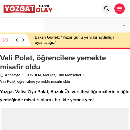
°C
YOZGAT
PARÇALI BULUTLU
Bakan Gürlek: “Pazar günü yeni bir aydınlığa
uyanacağız”
Vali Polat, öğrencilere yemekte
misafir oldu
Anasayfa
GÜNDEM
,
Merkez
,
Tüm Manşetler
Vali Polat, öğrencilere yemekte misafir oldu
Yozgat Valisi Ziya Polat, Bozok Üniversitesi öğrencilerinin öğle
yemeğinde misafiri olarak birlikte yemek yedi.