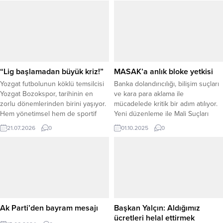
kutlayarak basın açıklamasında
bulundu.
“Lig başlamadan büyük kriz!”
MASAK’a anlık bloke yetkisi
Yozgat futbolunun köklü temsilcisi
Banka dolandırıcılığı, bilişim suçları
Yozgat Bozokspor, tarihinin en
ve kara para aklama ile
zorlu dönemlerinden birini yaşıyor.
mücadelede kritik bir adım atılıyor.
Hem yönetimsel hem de sportif
Yeni düzenleme ile Mali Suçları
anlamda yaşanan belirsizlikler
Araştırma Kurulu’na (MASAK),
21.07.2026
0
01.10.2025
0
nedeniyle kulüp, lige çıkamama ve
şüpheli hesap hareketlerini
profesyonel liglere veda etme
saniyeler içinde bloke etme yetkisi
tehlikesiyle karşı karşıya bulunuyor.
verilecek.Uzman analizlerine göre,
Yeni sezonun başlamasına sayılı
kaynağı belirsiz para girişleri ve
günler kala takımın kadrosunda
olağan dışı transferler finansal
forma giyebilecek profesyonel
suçlarda en kritik risk alanlarını
futbolcu bulunmaması, altyapıdan
oluşturuyor. MASAK, bu...
da yeterli oyuncunun...
Ak Parti’den bayram mesajı
Başkan Yalçın: Aldığımız
ücretleri helal ettirmek