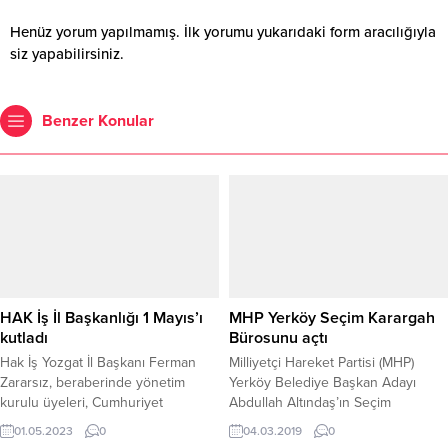
Henüz yorum yapılmamış. İlk yorumu yukarıdaki form aracılığıyla
siz yapabilirsiniz.
Benzer Konular
HAK İş İl Başkanlığı 1 Mayıs’ı
MHP Yerköy Seçim Karargah
kutladı
Bürosunu açtı
Hak İş Yozgat İl Başkanı Ferman
Milliyetçi Hareket Partisi (MHP)
Zararsız, beraberinde yönetim
Yerköy Belediye Başkan Adayı
kurulu üyeleri, Cumhuriyet
Abdullah Altındaş’ın Seçim
Meydanında ellerinde sendika ve
Karargah Bürosu düzenlenen
01.05.2023
0
04.03.2019
0
Türk Bayrakları ile 1 Mayıs’ı
törenle açılışı gerçekleştirildi.