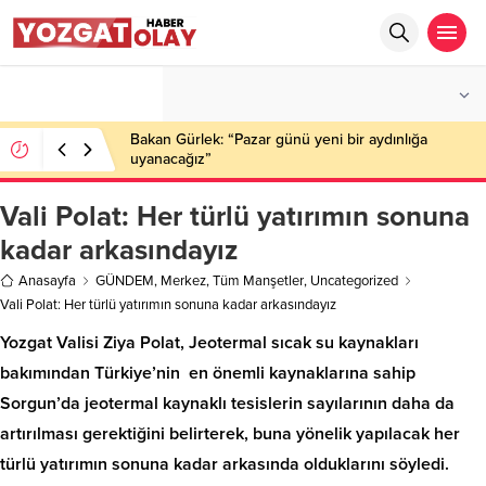
°C
YOZGAT
PARÇALI BULUTLU
Bakan Gürlek: “Pazar günü yeni bir aydınlığa
uyanacağız”
Vali Polat: Her türlü yatırımın sonuna
kadar arkasındayız
Anasayfa
GÜNDEM
,
Merkez
,
Tüm Manşetler
,
Uncategorized
Vali Polat: Her türlü yatırımın sonuna kadar arkasındayız
Yozgat Valisi Ziya Polat, Jeotermal sıcak su kaynakları
bakımından Türkiye’nin en önemli kaynaklarına sahip
Sorgun’da jeotermal kaynaklı tesislerin sayılarının daha da
artırılması gerektiğini belirterek, buna yönelik yapılacak her
türlü yatırımın sonuna kadar arkasında olduklarını söyledi.