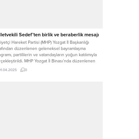
lletvekili Sedef’ten birlik ve beraberlik mesajı
liyetçi Hareket Partisi (MHP) Yozgat İl Başkanlığı
rafından düzenlenen geleneksel bayramlaşma
gramı, partililerin ve vatandaşların yoğun katılımıyla
çekleştirildi. MHP Yozgat İl Binası’nda düzenlenen
ograma, MHP Yozgat Milletvekili İbrahim Ethem
01.04.2025
0
ef’in yanı sıra MHP il ve ilçe teşkilat yöneticileri,
ediye başkanları, parti üyeleri ve çok sayıda vatandaş
ıldı. Milletvekili Sedef, birlik...