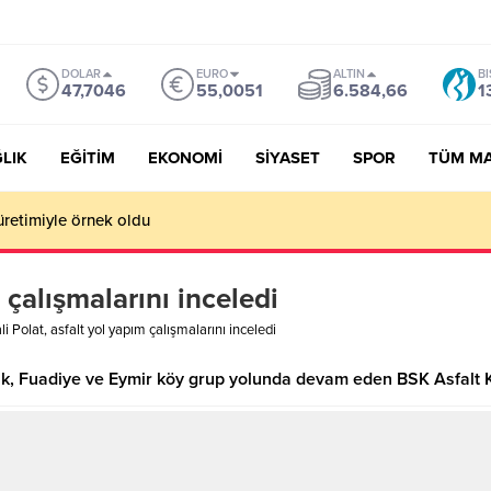
DOLAR
EURO
ALTIN
BI
47,7046
55,0051
6.584,66
1
LIK
EĞİTİM
EKONOMİ
SİYASET
SPOR
TÜM M
üretimiyle örnek oldu
 çalışmalarını inceledi
li Polat, asfalt yol yapım çalışmalarını inceledi
ük, Fuadiye ve Eymir köy grup yolunda devam eden BSK Asfalt K