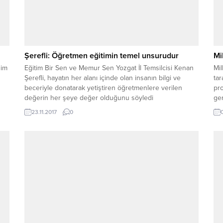
ı
Şerefli: Öğretmen eğitimin temel unsurudur
Mi
him
Eğitim Bir Sen ve Memur Sen Yozgat İl Temsilcisi Kenan
Mil
Şerefli, hayatın her alanı içinde olan insanın bilgi ve
ta
ü
beceriyle donatarak yetiştiren öğretmenlere verilen
pro
değerin her şeye değer olduğunu söyledi
ger
pr
23.11.2017
0
Sed
bel
kat