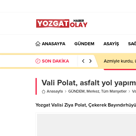
ANASAYFA
GÜNDEM
ASAYİŞ
SAĞ
SON DAKİKA
Azmiyle kurdu, 
Vali Polat, asfalt yol yapım
Anasayfa
GÜNDEM
,
Merkez
,
Tüm Manşetler
Va
Yozgat Valisi Ziya Polat, Çekerek Bayındırhüy