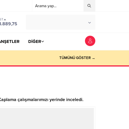
ST
°C
YOZGAT
3.889,75
PARÇALI BULUTLU
ANŞETLER
DİĞER
TÜMÜNÜ GÖSTER →
aplama çalışmalarımızı yerinde inceledi.