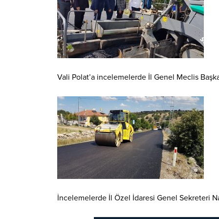
Vali Polat’a incelemelerde İl Genel Meclis Başkan
İncelemelerde İl Özel İdaresi Genel Sekreteri Naz