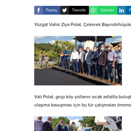
Paylaş
Tweetle
Gönder
P
Yozgat Valisi Ziya Polat, Çekerek Bayındırhüyü
Vali Polat, grup köy yollarını sıcak asfaltla bulu
ulaşıma kavuşması için bu tür çalışmaları önems