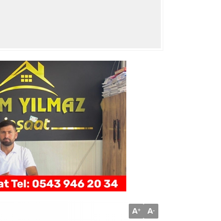
A
A
+
-