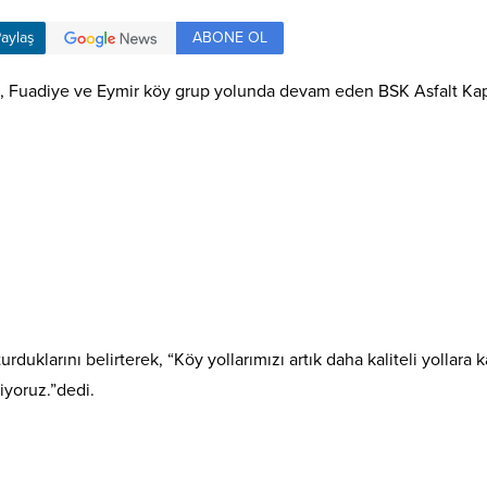
ABONE OL
aylaş
k, Fuadiye ve Eymir köy grup yolunda devam eden BSK Asfalt Kapl
şturduklarını belirterek, “Köy yollarımızı artık daha kaliteli yollar
iyoruz.”dedi.