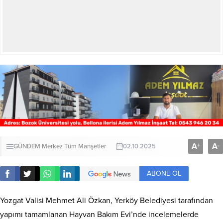
A
A
+
-
GÜNDEM
Merkez
Tüm Manşetler
02.10.2025
ABONE OL
Yozgat Valisi Mehmet Ali Özkan, Yerköy Belediyesi tarafından
yapımı tamamlanan Hayvan Bakım Evi’nde incelemelerde