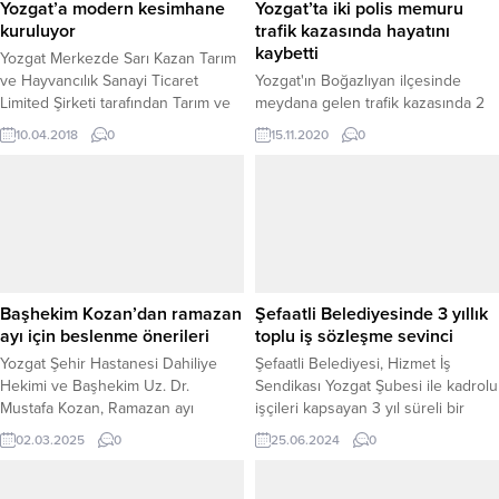
Yozgat’a modern kesimhane
Yozgat’ta iki polis memuru
kuruluyor
trafik kazasında hayatını
kaybetti
Yozgat Merkezde Sarı Kazan Tarım
ve Hayvancılık Sanayi Ticaret
Yozgat'ın Boğazlıyan ilçesinde
Limited Şirketi tarafından Tarım ve
meydana gelen trafik kazasında 2
Kırsal Kalkınmayı Destekleme
polis memuru hayatını kaybetti.
10.04.2018
0
15.11.2020
0
Kurumu hibe desteklerinden
yararlanılarak başlanılan büyükbaş
ve küçükbaş hayvan kesimhanesi
kurban bayramında faaliyete
geçmesi planlanıyor.
Başhekim Kozan’dan ramazan
Şefaatli Belediyesinde 3 yıllık
ayı için beslenme önerileri
toplu iş sözleşme sevinci
Yozgat Şehir Hastanesi Dahiliye
Şefaatli Belediyesi, Hizmet İş
Hekimi ve Başhekim Uz. Dr.
Sendikası Yozgat Şubesi ile kadrolu
Mustafa Kozan, Ramazan ayı
işçileri kapsayan 3 yıl süreli bir
dolayısıyla vatandaşlara sağlıklı
toplu iş sözleşmesi imzaladı.
02.03.2025
0
25.06.2024
0
beslenme alışkanlıkları hakkında
önemli uyarılarda bulundu.
Ramazan boyunca doğru beslenme