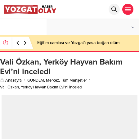
°C
YOZGAT
AZ BULUTLU
Eğitim camiası ve Yozgat’ı yasa boğan ölüm
Vali Özkan, Yerköy Hayvan Bakım
Evi’ni inceledi
Anasayfa
GÜNDEM
,
Merkez
,
Tüm Manşetler
Vali Özkan, Yerköy Hayvan Bakım Evi’ni inceledi