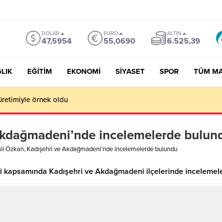
DOLAR
EURO
ALTIN
47,5954
55,0690
6.525,39
LIK
EĞİTİM
EKONOMİ
SİYASET
SPOR
TÜM M
üretimiyle örnek oldu
 Akdağmadeni’nde incelemelerde bulun
li Özkan, Kadışehri ve Akdağmadeni’nde incelemelerde bulundu
eri kapsamında Kadışehri ve Akdağmadeni ilçelerinde incelemel