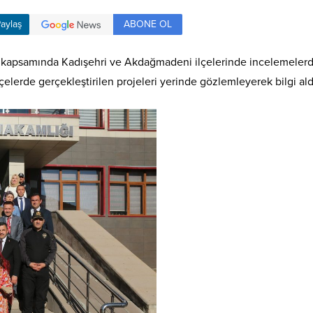
ABONE OL
aylaş
ri kapsamında Kadışehri ve Akdağmadeni ilçelerinde incelemelerd
çelerde gerçekleştirilen projeleri yerinde gözlemleyerek bilgi ald