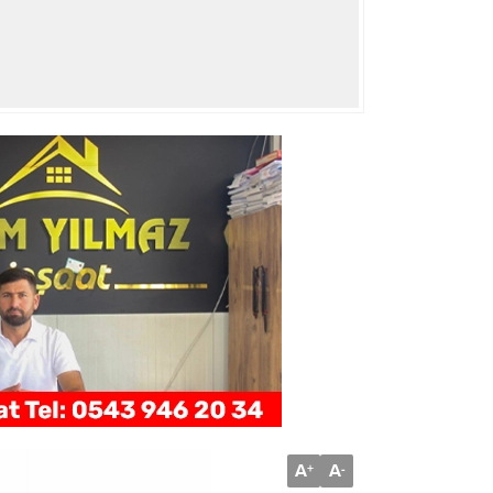
A
A
+
-