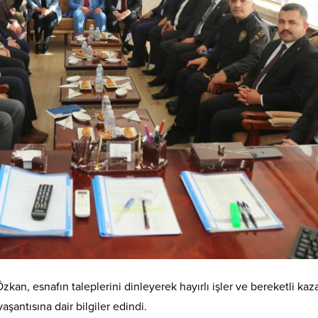
zkan, esnafın taleplerini dinleyerek hayırlı işler ve bereketli ka
aşantısına dair bilgiler edindi.