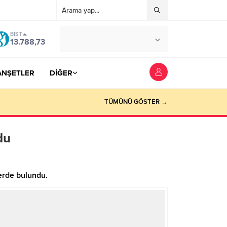
BIST
°C
YOZGAT
13.788,73
AZ BULUTLU
ANŞETLER
DİĞER
TÜMÜNÜ GÖSTER →
du
erde bulundu.