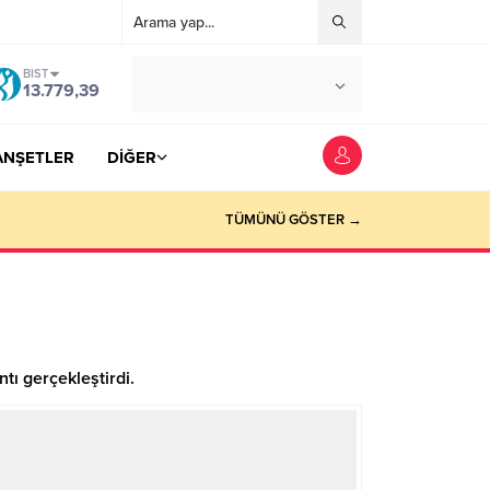
BIST
°C
YOZGAT
13.779,39
AZ BULUTLU
ANŞETLER
DİĞER
TÜMÜNÜ GÖSTER →
tı gerçekleştirdi.