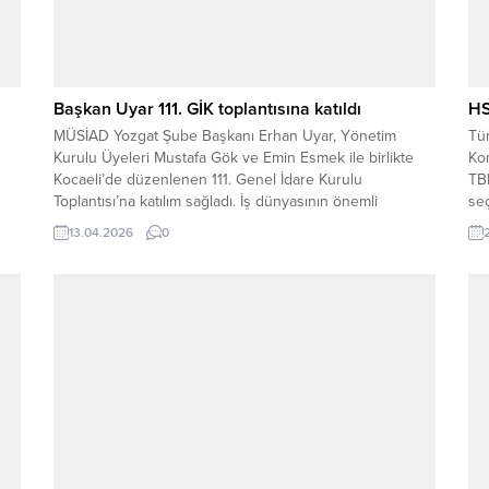
Başkan Uyar 111. GİK toplantısına katıldı
HS
MÜSİAD Yozgat Şube Başkanı Erhan Uyar, Yönetim
Tü
Kurulu Üyeleri Mustafa Gök ve Emin Esmek ile birlikte
Ko
Kocaeli’de düzenlenen 111. Genel İdare Kurulu
TB
Toplantısı’na katılım sağladı. İş dünyasının önemli
seç
nda
gündem başlıklarının ele alındığı toplantıda, ekonomik
13.04.2026
0
gelişmeler ve sektörel değerlendirmeler görüşüldü.
MÜSİAD Yozgat heyeti de toplantıda Yozgat iş dünyasını
temsilen yer aldı....