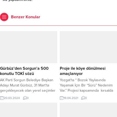
Benzer Konular
Gürbüz’den Sorgun’a 500
Proje ile köye dönülmesi
konutlu TOKİ sözü
amaçlanıyor
AK Parti Sorgun Belediye Başkan
Yozgat’ta “ Bozok Yaylasında
Adayı Murat Gürbüz, 31 Mart'ta
Yaşamak İçin Bir “Sürü” Nedenim
gerçekleşecek olan yerel seçimler
Var.” Projesi kapsamında kırsalda
öncesi, ilçeye 500 konutlu TOKİ
hayvancılığın gelişmesi ve üretimin
20.03.2024
0
19.04.2021
0
projesini kazandırma sözü verdi.
artırılması amaçlanıyor.