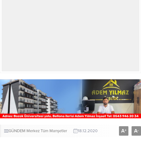
A
A
+
-
GÜNDEM
Merkez
Tüm Manşetler
18.12.2020