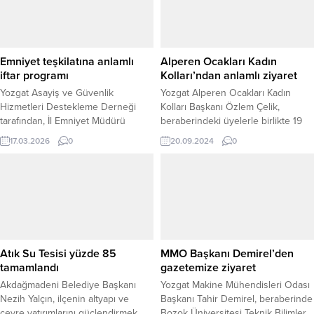
Emniyet teşkilatına anlamlı
Alperen Ocakları Kadın
iftar programı
Kolları’ndan anlamlı ziyaret
Yozgat Asayiş ve Güvenlik
Yozgat Alperen Ocakları Kadın
Hizmetleri Destekleme Derneği
Kolları Başkanı Özlem Çelik,
tarafından, İl Emniyet Müdürü
beraberindeki üyelerle birlikte 19
Necmettin Koç ve emniyet teşkilatı
Eylül Gaziler Günü dolayısıyla
17.03.2026
0
20.09.2024
0
mensuplarına yönelik iftar programı
Yozgat Şehit ve Gazi Aileleri
düzenlendi. Sürmeli Et Mangal’da
Derneği'ni ziyaret etti.
gerçekleştirilen programa İl
Emniyet Müdürü Necmettin Koç’un
yanı sıra birim müdürleri, Dernek
Başkanı Tahir Ersöz ve yönetim
kurulu üyeleri katıldı. “EMNİYET
TEŞKİLATIMIZA MİNNETTARIZ”
Atık Su Tesisi yüzde 85
MMO Başkanı Demirel’den
Programda konuşan Dernek...
tamamlandı
gazetemize ziyaret
Akdağmadeni Belediye Başkanı
Yozgat Makine Mühendisleri Odası
Nezih Yalçın, ilçenin altyapı ve
Başkanı Tahir Demirel, beraberinde
çevre yatırımlarını güçlendirmek
Bozok Üniversitesi Teknik Bilimler