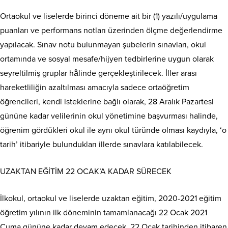
Ortaokul ve liselerde birinci döneme ait bir (1) yazılı/uygulama
puanları ve performans notları üzerinden ölçme değerlendirme
yapılacak. Sınav notu bulunmayan şubelerin sınavları, okul
ortamında ve sosyal mesafe/hijyen tedbirlerine uygun olarak
seyreltilmiş gruplar hâlinde gerçekleştirilecek. İller arası
hareketliliğin azaltılması amacıyla sadece ortaöğretim
öğrencileri, kendi isteklerine bağlı olarak, 28 Aralık Pazartesi
gününe kadar velilerinin okul yönetimine başvurması halinde,
öğrenim gördükleri okul ile aynı okul türünde olması kaydıyla, ‘o
tarih’ itibariyle bulundukları illerde sınavlara katılabilecek.
UZAKTAN EĞİTİM 22 OCAK’A KADAR SÜRECEK
İlkokul, ortaokul ve liselerde uzaktan eğitim, 2020-2021 eğitim
öğretim yılının ilk döneminin tamamlanacağı 22 Ocak 2021
Cuma gününe kadar devam edecek. 22 Ocak tarihinden itibaren