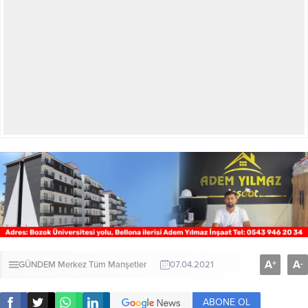
A
A
+
-
GÜNDEM
Merkez
Tüm Manşetler
07.04.2021
ABONE OL