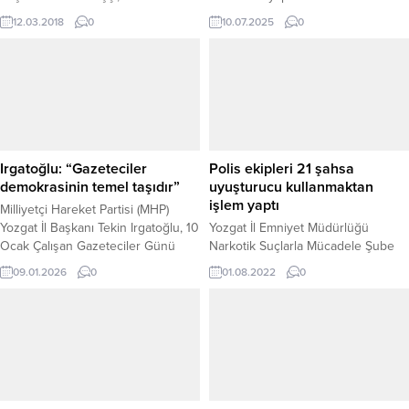
halinde girdiği seçimde üyelerinin
Gazete’de yayımlanarak yürürlüğe
12.03.2018
0
10.07.2025
0
oylarının tamamını alarak güven
giren Aile Hekimliği Sözleşme ve
tazeledi.
Ödeme Yönetmeliği değişikliklerine
ilişkin önemli açıklamalarda
bulundu. Yönetmelikte yapılan
düzenlemeler, hem aile hekimlerini
hem de aile sağlığı çalışanlarını
yakından ilgilendiriyor. MÜRACAAT
SÜRESİ ARTIK 1 YIL Yeni
Irgatoğlu: “Gazeteciler
Polis ekipleri 21 şahsa
düzenlemeye göre, aile hekimine...
demokrasinin temel taşıdır”
uyuşturucu kullanmaktan
işlem yaptı
Milliyetçi Hareket Partisi (MHP)
Yozgat İl Başkanı Tekin Irgatoğlu, 10
Yozgat İl Emniyet Müdürlüğü
Ocak Çalışan Gazeteciler Günü
Narkotik Suçlarla Mücadele Şube
dolayısıyla yayımladığı mesajda,
Müdürlüğü ekipleri ile genelinde
09.01.2026
0
01.08.2022
0
gazeteciliğin toplumun haber alma
bir haftada yapılan 10 uyuşturucu
hakkını savunan zorlu ve onurlu bir
operasyonunda 21 şüpheliye
meslek olduğuna dikkat çekerek,
uyuşturucu kullanmaktan dolayı
görevini büyük bir özveriyle yerine
işlem yaptı.
getiren tüm basın mensuplarının
gününü kutladı. Gazetecilerin,
toplumun doğru, tarafsız ve hızlı