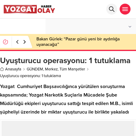
°C
YOZGAT
PARÇALI BULUTLU
Bakan Gürlek: “Pazar günü yeni bir aydınlığa
uyanacağız”
Uyuşturucu operasyonu: 1 tutuklama
Anasayfa
GÜNDEM
,
Merkez
,
Tüm Manşetler
Uyuşturucu operasyonu: 1 tutuklama
Yozgat Cumhuriyet Başsavcılığınca yürütülen soruşturma
kapsamında; Yozgat Narkotik Suçlarla Mücadele Şube
Müdürlüğü ekipleri uyuşturucu sattığı tespit edilen M.B., isimli
şüpheliyi üzerinde bir miktar uyuşturucu ile birlikte yakaladı