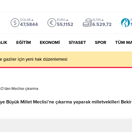
DOLAR
EURO
ALTIN
47,5844
55,1152
6.529,72
LIK
EĞİTİM
EKONOMİ
SİYASET
SPOR
TÜM M
ve gaziler için yeni hak düzenlemesi
O’dan Meclise çıkarma
ye Büyük Millet Meclisi’ne çıkarma yaparak milletvekilleri Beki