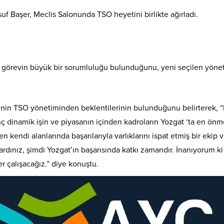
uf Başer, Meclis Salonunda TSO heyetini birlikte ağırladı.
örevin büyük bir sorumluluğu bulunduğunu, yeni seçilen yönet
inin TSO yönetiminden beklentilerinin bulunduğunu belirterek, “B
 dinamik işin ve piyasanın içinden kadroların Yozgat ‘ta en önmel
 kendi alanlarında başarılarıyla varlıklarını ispat etmiş bir ekip
aşardınız, şimdi Yozgat’ın başarısında katkı zamandır. İnanıyorum 
er çalışacağız.” diye konuştu.