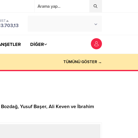
BIST
°C
YOZGAT
13.703,13
PARÇALI BULUTLU
ANŞETLER
DİĞER
TÜMÜNÜ GÖSTER →
r Bozdağ, Yusuf Başer, Ali Keven ve İbrahim