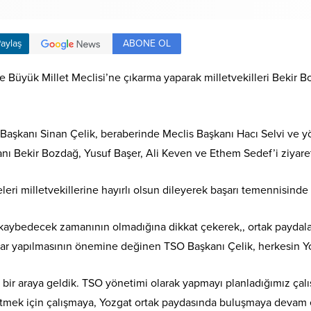
ABONE OL
aylaş
e Büyük Millet Meclisi’ne çıkarma yaparak milletvekilleri Bekir 
aşkanı Sinan Çelik, beraberinde Meclis Başkanı Hacı Selvi ve yöne
ı Bekir Bozdağ, Yusuf Başer, Ali Keven ve Ethem Sedef’i ziyaret 
ri milletvekillerine hayırlı olsun dileyerek başarı temennisinde
n kaybedecek zamanının olmadığına dikkat çekerek,, ortak paydalar
alar yapılmasının önemine değinen TSO Başkanı Çelik, herkesin Yo
e bir araya geldik. TSO yönetimi olarak yapmayı planladığımız çalı
etmek için çalışmaya, Yozgat ortak paydasında buluşmaya devam 