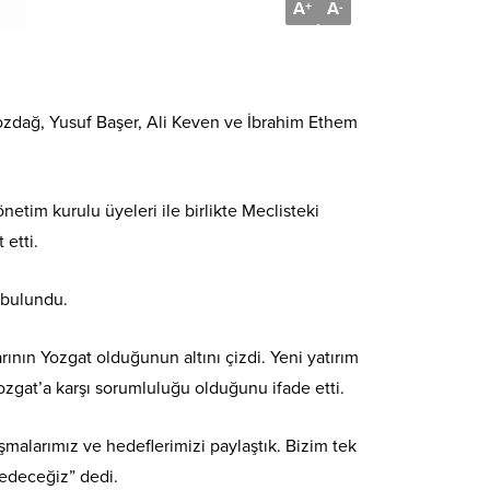
A
A
+
-
Bozdağ, Yusuf Başer, Ali Keven ve İbrahim Ethem
tim kurulu üyeleri ile birlikte Meclisteki
etti.
 bulundu.
ının Yozgat olduğunun altını çizdi. Yeni yatırım
zgat’a karşı sorumluluğu olduğunu ifade etti.
şmalarımız ve hedeflerimizi paylaştık. Bizim tek
edeceğiz” dedi.