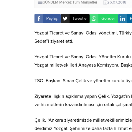
GÜNDEM
Merkez
Tüm Manşetler
26.07.2018
Paylaş
Tweetle
Gönder
P
Yozgat Ticaret ve Sanayi Odası yönetimi, Türkiy
Sedef’i ziyaret etti.
Yozgat Ticaret ve Sanayi Odası Yönetim Kurulu B
Yozgat milletvekilleri Anayasa Komisyonu Başkan
TSO Başkanı Sinan Çelik ve yönetim kurulu üyele
Ziyarete ilişkin açıklama yapan Çelik, Yozgat’ı
ve hizmetlerin kazandırılması için ortak çalışm
Çelik, “Ankara ziyaretimizde milletvekillerimizl
derdimiz Yozgat. Şehrimize daha fazla hizmet 