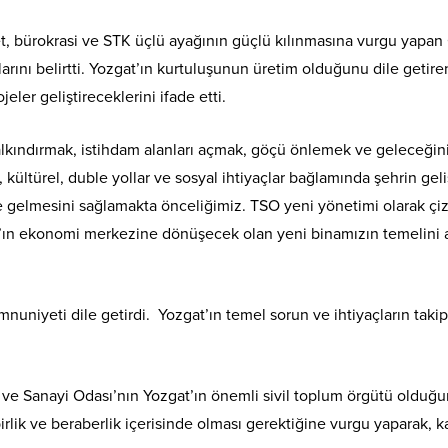
et, bürokrasi ve STK üçlü ayağının güçlü kılınmasına vurgu yapan
rını belirtti. Yozgat’ın kurtuluşunun üretim olduğunu dile getire
eler geliştireceklerini ifade etti.
, kalkındırmak, istihdam alanları açmak, göçü önlemek ve gelece
, kültürel, duble yollar ve sosyal ihtiyaçlar bağlamında şehrin g
eye gelmesini sağlamakta önceliğimiz. TSO yeni yönetimi olarak
ın ekonomi merkezine dönüşecek olan yeni binamızın temelini attı
niyeti dile getirdi. Yozgat’ın temel sorun ve ihtiyaçların takipçi
ve Sanayi Odası’nın Yozgat’ın önemli sivil toplum örgütü olduğu
irlik ve beraberlik içerisinde olması gerektiğine vurgu yaparak, 