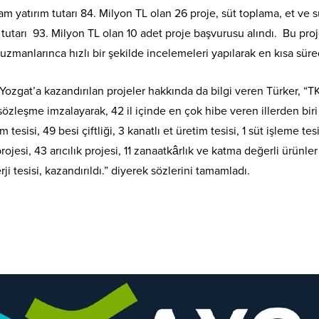
m yatırım tutarı 84. Milyon TL olan 26 proje, süt toplama, et ve 
 tutarı 93. Milyon TL olan 10 adet proje başvurusu alındı. Bu pro
uzmanlarınca hızlı bir şekilde incelemeleri yapılarak en kısa sür
 Yozgat’a kazandırılan projeler hakkında da bilgi veren Türker, “
 sözleşme imzalayarak, 42 il içinde en çok hibe veren illerden bir
tesisi, 49 besi çiftliği, 3 kanatlı et üretim tesisi, 1 süt işleme te
jesi, 43 arıcılık projesi, 11 zanaatkârlık ve katma değerli ürünler p
rji tesisi, kazandırıldı.” diyerek sözlerini tamamladı.