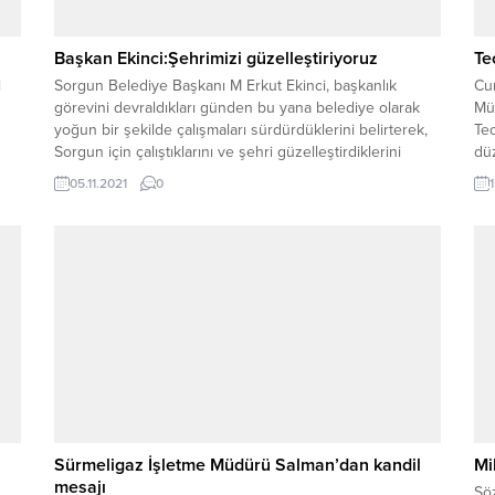
Başkan Ekinci:Şehrimizi güzelleştiriyoruz
Te
l
Sorgun Belediye Başkanı M Erkut Ekinci, başkanlık
Cu
görevini devraldıkları günden bu yana belediye olarak
Mü
yoğun bir şekilde çalışmaları sürdürdüklerini belirterek,
Te
Sorgun için çalıştıklarını ve şehri güzelleştirdiklerini
dü
söyledi.
Sev
05.11.2021
0
Des
üye
say
Sürmeligaz İşletme Müdürü Salman’dan kandil
Mi
mesajı
Söz