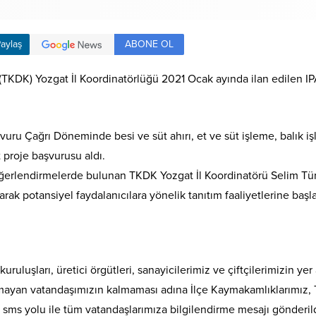
ABONE OL
aylaş
TKDK) Yozgat İl Koordinatörlüğü 2021 Ocak ayında ilan edilen I
vuru Çağrı Döneminde besi ve süt ahırı, et ve süt işleme, balık 
 proje başvurusu aldı.
ğerlendirmelerde bulunan TKDK Yozgat İl Koordinatörü Selim Tü
arak potansiyel faydalanıcılara yönelik tanıtım faaliyetlerine başl
kuruluşları, üretici örgütleri, sanayicilerimiz ve çiftçilerimizin ye
mayan vatandaşımızın kalmaması adına İlçe Kaymakamlıklarımız, 
la sms yolu ile tüm vatandaşlarımıza bilgilendirme mesajı gönderil