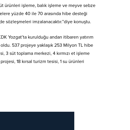
süt ürünleri işleme, balık işleme ve meyve sebze
jelere yüzde 40 ile 70 arasında hibe desteği
ede sözleşmeleri imzalanacaktır.”diye konuştu.
TKDK Yozgat’ta kurulduğu andan itibaren yatırım
i oldu. 537 projeye yaklaşık 253 Milyon TL hibe
sisi, 3 süt toplama merkezi, 4 kırmızı et işleme
rojesi, 18 kırsal turizm tesisi, 1 su ürünleri