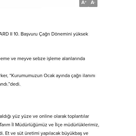
A
A
+
-
PARD II 10. Başvuru Çağrı Dönemini yüksek
işleme ve meyve sebze işleme alanlarında
rker, “Kurumumuzun Ocak ayında çağrı ilanını
andı.”dedi.
r aldığı yüz yüze ve online olarak toplantılar
Tarım İl Müdürlüğümüz ve İlçe müdürlüklerimiz,
di. Et ve süt üretimi yapılacak büyükbaş ve