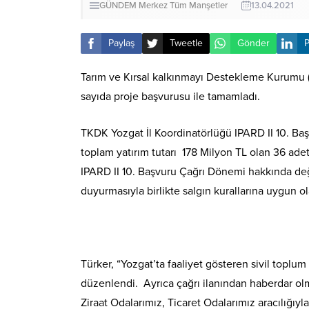
GÜNDEM
Merkez
Tüm Manşetler
13.04.2021
Paylaş
Tweetle
Gönder
P
Tarım ve Kırsal kalkınmayı Destekleme Kurumu (
sayıda proje başvurusu ile tamamladı.
TKDK Yozgat İl Koordinatörlüğü IPARD II 10. Baş
toplam yatırım tutarı 178 Milyon TL olan 36 adet
IPARD II 10. Başvuru Çağrı Dönemi hakkında de
duyurmasıyla birlikte salgın kurallarına uygun ol
Türker, “Yozgat’ta faaliyet gösteren sivil toplum 
düzenlendi. Ayrıca çağrı ilanından haberdar ol
Ziraat Odalarımız, Ticaret Odalarımız aracılığıy