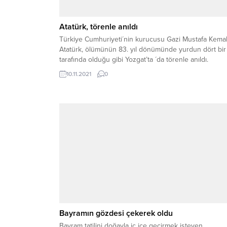
Atatürk, törenle anıldı
Türkiye Cumhuriyeti´nin kurucusu Gazi Mustafa Kema
Atatürk, ölümünün 83. yıl dönümünde yurdun dört bir
tarafında olduğu gibi Yozgat’ta ´da törenle anıldı.
10.11.2021
0
Bayramın gözdesi çekerek oldu
Bayram tatilini doğayla iç içe geçirmek isteyen