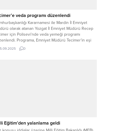
cimer’e veda programı düzenlendi
mhurbaşkanlığı Kararnamesi ile Mardin İl Emniyet
dürü olarak atanan Yozgat İl Emniyet Müdürü Recep
cimer için Polisevi’nde veda yemeği programı
zenlendi. Programa, Emniyet Müdürü Tecimer’in eşi
da Tecimer, Yozgat Asayiş ve Güvenlik Hizmetlerini
15.09.2025
0
tekleme Derneği ile Yozgat Polis Eşleri Derneği
leri, emniyet müdür yardımcıları, birim amirleri ve çok
ıda personel...
lli Eğitim’den yalanlama geldi
 konusu iddialar üzerine Milli Eğitim Bakanlığı (MEB),