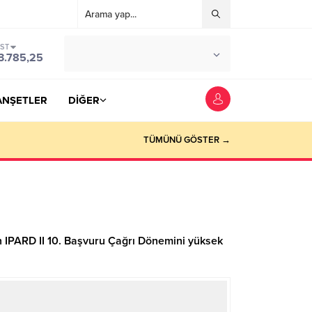
IST
°C
YOZGAT
3.785,25
PARÇALI BULUTLU
ANŞETLER
DİĞER
TÜMÜNÜ GÖSTER →
n IPARD II 10. Başvuru Çağrı Dönemini yüksek