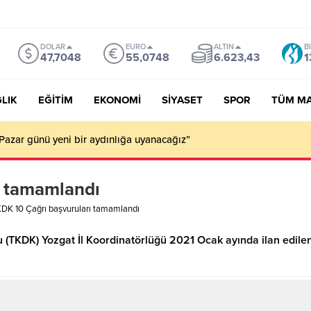
DOLAR
EURO
ALTIN
B
47,7048
55,0748
6.623,43
1
LIK
EĞİTİM
EKONOMİ
SİYASET
SPOR
TÜM M
Pazar günü yeni bir aydınlığa uyanacağız”
ı tamamlandı
DK 10 Çağrı başvuruları tamamlandı
 (TKDK) Yozgat İl Koordinatörlüğü 2021 Ocak ayında ilan edile