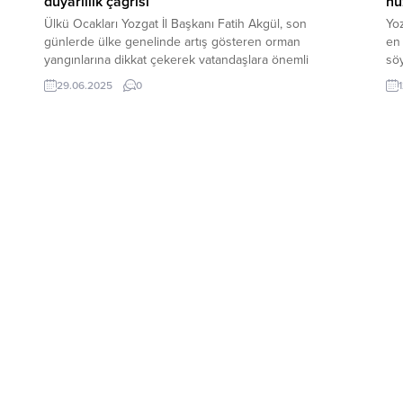
duyarlılık çağrısı
hu
Ülkü Ocakları Yozgat İl Başkanı Fatih Akgül, son
Yo
günlerde ülke genelinde artış gösteren orman
en
yangınlarına dikkat çekerek vatandaşlara önemli
sö
uyarılarda bulundu. Akgül, Ülkü Ocakları Eğitim ve Kültür
Ça
29.06.2025
0
Vakfı Genel Başkanı Ahmet Yiğit Yıldırım’ın yangınlarla
Gaz
ilgili yaptığı açıklamayı kamuoyuyla paylaştı. Genel
gü
Başkan Yıldırım, açıklamasında ormanların yalnızca yeşil
gör
alanlar değil, aynı zamanda...
yön