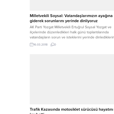
Milletvekili Soysal: Vatandaşlarımızın ayağına
giderek sorunlarını yerinde dinliyoruz
AK Parti Yozgat Milletvekili Ertuğrul Soysal Yozgat ve
ilçelerinde düzenledikleri halk günü toplantılarında
vatandaşların sorun ve isteklerini yerinde dinlediklerin
belirterek, “Vatandaşımızı Ankara’ya meclise değil,
16.03.2018
0
meclisi vatandaşımızın ayağına getiriyoruz.”dedi.
Trafik Kazasında motosiklet sürücüsü hayatını