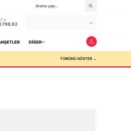
ST
°C
YOZGAT
3.798,82
PARÇALI BULUTLU
ANŞETLER
DİĞER
TÜMÜNÜ GÖSTER →