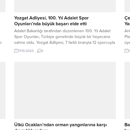
Yozgat Adliyesi, 100. Yıl Adalet Spor
Çe
Oyunları’nda büyük başarı elde etti
Ya
Adalet Bakanlığı tarafından düzenlenen 100. Yıl Adalet
Ank
Spor Oyunları, Türkiye genelinde büyük bir heyecana
Pl
i
sahne oldu. Yozgat Adliyesi, 7 farklı branşta 12 sporcuyla
üye
bu organizasyona katılarak Yozgat'ı gururla temsil etti.
gö
17.10.2023
0
0
Yapılan müsabakalar sonucunda Yozgat, elde ettiği
ziy
başarılarla adından söz ettirdi.
Ülkü Ocakları’ndan orman yangınlarına karşı
Ba