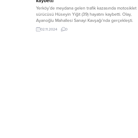
kaybetti
Yerköy’de meydana gelen trafik kazasında motosiklet
sürücüsü Hüseyin Yiğit (39) hayatını kaybetti. Olay,
Ayanoğlu Mahallesi Sanayi Kavşağı’nda gerçekleşti.
02.11.2024
0