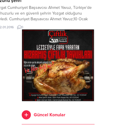
zurlu şehri
zgat Cumhuriyet Başsavcısı Ahmet Yavuz, Türkiye’de
 huzurlu ve en güvenli şehrin Yozgat olduğunu
yledi. Cumhuriyet Başsavcısı Ahmet Yavuz,10 Ocak
lışan Gazeteciler Günü’nü kutlamak amacıyla Yozgat
12.01.2016
0
eteciler Cemiyeti’ni (YGC) ziyaret etti. Gazetecilerin
nün her saatinde mesai mefhumu gözetmeksizin
ev yaptığını belirten Başsavcı Yavuz, ilin gelişmesine
elik önemli katkı sağladıklarını söyledi....
Güncel Konular