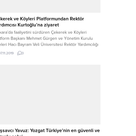
kerek ve Köyleri Platformundan Rektör
rdımcısı Kurtoğlu’na ziyaret
ara’da faaliyetini sürdüren Çekerek ve Köyleri
atform Başkanı Mehmet Gürgen ve Yönetim Kurulu
leri Hacı Bayram Veli Üniversitesi Rektör Yardımcılığı
revine atanan Prof. Dr. Orhan Kurtoğlu’nu makamında
7.11.2019
0
aret ederek hayırlı olsun dileklerinde bulundu.
şsavcı Yavuz: Yozgat Türkiye’nin en güvenli ve