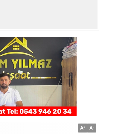
A
A
+
-