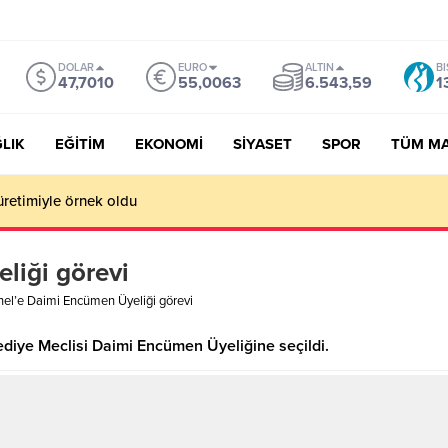
DOLAR
EURO
ALTIN
BI
47,7010
55,0063
6.543,59
1
LIK
EĞİTİM
EKONOMİ
SİYASET
SPOR
TÜM M
üretimiyle örnek oldu
liği görevi
nel’e Daimi Encümen Üyeliği görevi
ediye Meclisi Daimi Encümen Üyeliğine seçildi.