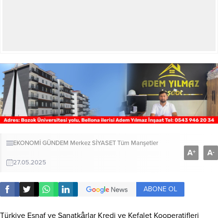
EKONOMİ
GÜNDEM
Merkez
SİYASET
Tüm Manşetler
A
A
+
-
27.05.2025
ABONE OL
Türkiye Esnaf ve Sanatkârlar Kredi ve Kefalet Kooperatifleri