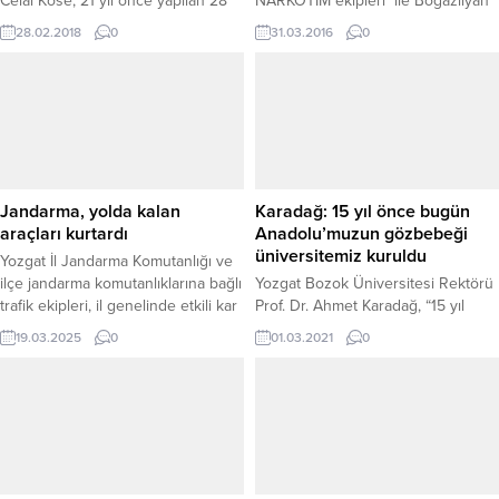
Celal Köse, 21 yıl önce yapılan 28
NARKOTİM ekipleri ile Boğazlıyan
Şubat post modern darbesinin,
polisi, ortaklaşa yürüttükleri
28.02.2018
0
31.03.2016
0
Türk demokrasisine, siyasi tarihine,
operasyonlarda çeşitli miktarlarda
kara bir leke olarak sürüldüğünü
uyuşturucu ve 1 adet ruhsatsız av
söyledi.
tüfeği ele geçirdi. Olayla ilgili
gözaltına alınan 5 şüpheli
emniyetteki işlemlerinin ardından
çıkarıldıkları mahkeme tarafından
tutuklanarak cezaevine gönderildi.
Edinilen bilgiye göre, Yozgat polisi,
Jandarma, yolda kalan
Karadağ: 15 yıl önce bugün
uyuşturucu suçlarını önlemeye
araçları kurtardı
Anadolu’muzun gözbebeği
yönelik yaptıkları koordineli
üniversitemiz kuruldu
Yozgat İl Jandarma Komutanlığı ve
çalışmalarda...
ilçe jandarma komutanlıklarına bağlı
Yozgat Bozok Üniversitesi Rektörü
trafik ekipleri, il genelinde etkili kar
Prof. Dr. Ahmet Karadağ, “15 yıl
yağışı nedeniyle yolda mahsur
önce 1 Mart günü bir umudu
19.03.2025
0
01.03.2021
0
kalan vatandaşlara yardım eli uzattı.
yeşertmek, geleceğe güvenle
Geçtiğimiz şubat ayında da benzer
bakabilmek adına Orta
bir durumla karşılaşan jandarma
Anadolu’muzun gözbebeği
ekipleri, bu kez Mart ayında etkili
Yozgat’ımızda Üniversitemizin
olan kar ve tipi nedeniyle yolda
kuruluşu gerçekleşmiştir.”dedi.
kalan vatandaşların yardımına
koştu. CİHANPAŞA...