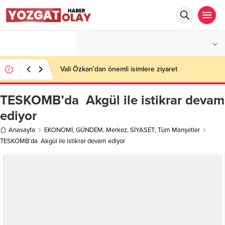
°C
YOZGAT
PARÇALI BULUTLU
Vali Özkan’dan önemli isimlere ziyaret
TESKOMB’da Akgül ile istikrar devam
ediyor
Anasayfa
EKONOMİ
,
GÜNDEM
,
Merkez
,
SİYASET
,
Tüm Manşetler
TESKOMB’da Akgül ile istikrar devam ediyor