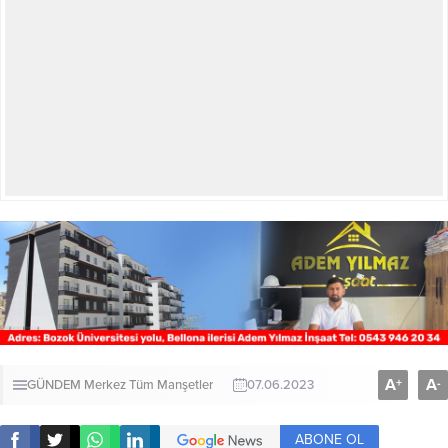
A
A
+
-
GÜNDEM
Merkez
Tüm Manşetler
07.06.2023
ABONE OL