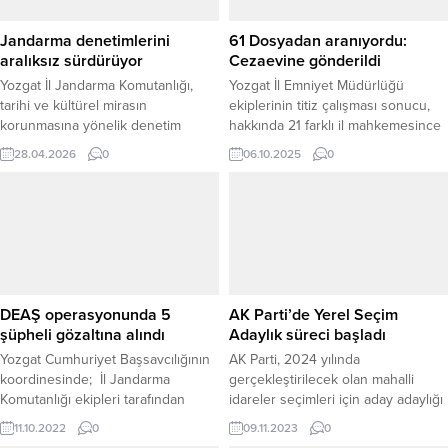
Jandarma denetimlerini
61 Dosyadan aranıyordu:
aralıksız sürdürüyor
Cezaevine gönderildi
Yozgat İl Jandarma Komutanlığı,
Yozgat İl Emniyet Müdürlüğü
tarihi ve kültürel mirasın
ekiplerinin titiz çalışması sonucu,
korunmasına yönelik denetim
hakkında 21 farklı il mahkemesince
faaliyetlerini aralıksız sürdürüyor.
61 ayrı dosyadan kesinleşmiş hapis
28.04.2026
0
06.10.2025
0
Bu kapsamda ekipler, Çekerek
cezası bulunan bir şahıs yakalandı.
ilçesinde bulunan önemli arkeolojik
Edinilen bilgiye göre, Yozgat İl
alanlarda kontrol çalışması
Emniyet Müdürlüğü Siber Suçlarla
gerçekleştirdi. Çekerek İlçe
Mücadele Şube Müdürlüğü ile
Jandarma Komutanlığı ekiplerince
Asayiş Şube Müdürlüğü ekiplerince
Arpaçköyü sınırlarında yer alan
yürütülen ortak operasyon
Kızılkale yerleşim alanı ile
kapsamında, uzun süredir aranan
Ekizceköyü sınırlarındaki Keçikale
şahıs ekiplerin koordineli...
DEAŞ operasyonunda 5
AK Parti’de Yerel Seçim
Nekropol ve kale yerleşim alanında
şüpheli gözaltına alındı
Adaylık süreci başladı
denetimler yapıldı.
Yozgat Cumhuriyet Başsavcılığının
AK Parti, 2024 yılında
Gerçekleştirilen...
koordinesinde; İl Jandarma
gerçekleştirilecek olan mahalli
Komutanlığı ekipleri tarafından
idareler seçimleri için aday adaylığı
terör örgütü DEAŞ'a yönelik
başvurularını almaya başladı. Genel
11.10.2022
0
09.11.2023
0
düzenlediği operasyonda yabancı
Başkan Yardımcısı Ali İhsan Yavuz,