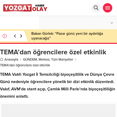
°C
YOZGAT
PARÇALI BULUTLU
Bakan Gürlek: “Pazar günü yeni bir aydınlığa
uyanacağız”
TEMA’dan öğrencilere özel etkinlik
Anasayfa
GÜNDEM
,
Merkez
,
Tüm Manşetler
TEMA’dan öğrencilere özel etkinlik
TEMA Vakfı Yozgat İl Temsilciliği biyoçeşitlilik ve Dünya Çevre
Günü nedeniyle öğrencilere yönelik bir dizi etkinlik düzenledi.
Vakıf, AVM’de stant açıp, Çamlık Milli Parkı’nda biyoçeşitliliğin
önemini anlattı.