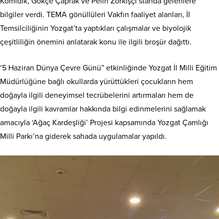
Komidik, Gökçe Çaprak ve Pelin Zorkişçi standa gelenlere
bilgiler verdi. TEMA gönüllüleri Vakfın faaliyet alanları, İl
Temsilciliğinin Yozgat’ta yaptıkları çalışmalar ve biyolojik
çeşitliliğin önemini anlatarak konu ile ilgili broşür dağıttı.
‘5 Haziran Dünya Çevre Günü” etkinliğinde Yozgat İl Milli Eğitim
Müdürlüğüne bağlı okullarda yürüttükleri çocukların hem
doğayla ilgili deneyimsel tecrübelerini artırmaları hem de
doğayla ilgili kavramlar hakkında bilgi edinmelerini sağlamak
amacıyla ‘Ağaç Kardeşliği’ Projesi kapsamında Yozgat Çamlığı
Milli Parkı’na giderek sahada uygulamalar yapıldı.