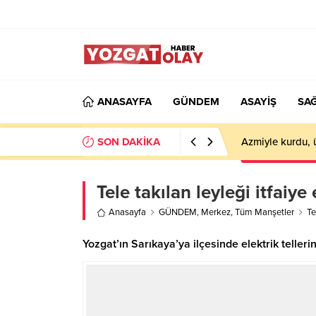
ANASAYFA
GÜNDEM
ASAYİŞ
SAĞ
SON DAKİKA
Azmiyle kurdu, 
Tele takılan leyleği itfaiye 
Anasayfa
GÜNDEM
,
Merkez
,
Tüm Manşetler
Te
Yozgat’ın Sarıkaya’ya ilçesinde elektrik tellerine