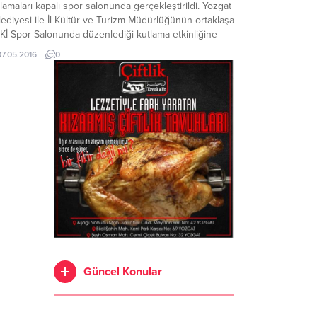
lamaları kapalı spor salonunda gerçekleştirildi. Yozgat
ediyesi ile İl Kültür ve Turizm Müdürlüğünün ortaklaşa
Kİ Spor Salonunda düzenlediği kutlama etkinliğine
gat Vali Yardımcısı Gökhan İkitemur, Belediye Başkanı
07.05.2016
0
zım Arslan,Belediye Başkan Yardımcısı Ahmet Akgün,
ip Karslıoğlu, AK Parti Yozgat İl Başkanı Harun Lekesiz,
re...
Güncel Konular