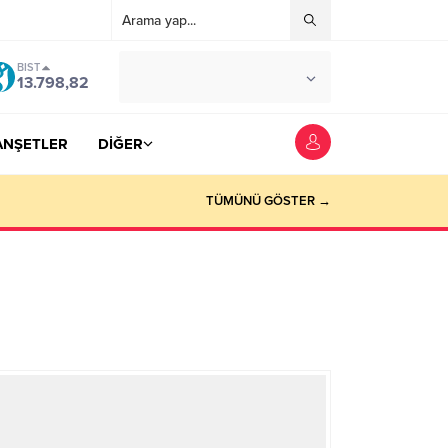
BIST
°C
YOZGAT
13.798,82
AZ BULUTLU
ANŞETLER
DİĞER
TÜMÜNÜ GÖSTER →