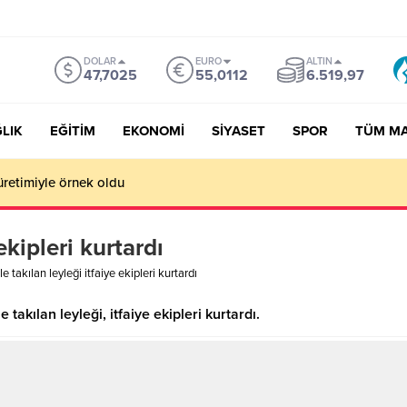
DOLAR
EURO
ALTIN
47,7025
55,0112
6.519,97
LIK
EĞİTİM
EKONOMİ
SİYASET
SPOR
TÜM M
üretimiyle örnek oldu
ekipleri kurtardı
le takılan leyleği itfaiye ekipleri kurtardı
 takılan leyleği, itfaiye ekipleri kurtardı.