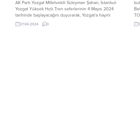
AK Parti Yozgat Milletvekili Süleyman Şahan, İstanbul-
kut
Yozgat Yüksek Hızlı Tren seferlerinin 4 Mayıs 2024
Bel
tarihinde başlayacağını duyurarak, Yozgat'a hayırlı
TO
olmasını temenni etti.
Yoz
27.04.2024
0
Ka
Tal
dai