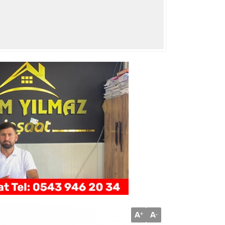
A
A
+
-