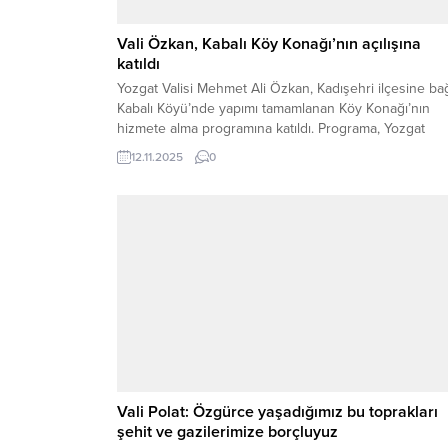
Vali Özkan, Kabalı Köy Konağı’nın açılışına
katıldı
Yozgat Valisi Mehmet Ali Özkan, Kadışehri ilçesine bağ
Kabalı Köyü’nde yapımı tamamlanan Köy Konağı’nın
hizmete alma programına katıldı. Programa, Yozgat
Yozgat Belediye Başkanı Kazım Arslan, Hakimler ve
12.11.2025
0
Savcılar Kurulu (HSK) Üyeleri Hakan Yüksel, Alişan
Tiryaki, Serdar Ateş ve Seyfi Han, Yargıtay Cumhuriye
Savcısı Hüseyin Kürşad Serbest, Yargıtay 11. Ceza
Dairesi...
Vali Polat: Özgürce yaşadığımız bu toprakları
şehit ve gazilerimize borçluyuz