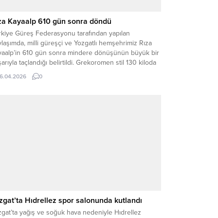
za Kayaalp 610 gün sonra döndü
rkiye Güreş Federasyonu tarafından yapılan
laşımda, milli güreşçi ve Yozgatlı hemşehrimiz Rıza
yaalp’in 610 gün sonra mindere dönüşünün büyük bir
arıyla taçlandığı belirtildi. Grekoromen stil 130 kiloda
cadele eden Kayaalp, uzun aranın ardından çıktığı
16.04.2026
0
sabakalarda formundan hiçbir şey kaybetmediğini
tererek Zagreb’den altın madalya ile döndü.
derasyon paylaşımında, “Bu sürede paslanmadı,...
zgat’ta Hıdrellez spor salonunda kutlandı
gat’ta yağış ve soğuk hava nedeniyle Hıdrellez