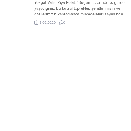
Yozgat Valisi Ziya Polat, “Bugün, üzerinde özgürce
yaşadığımız bu kutsal topraklar, şehitlerimizin ve
gazilerimizin kahramanca mücadeleleri sayesinde
kazanılmıştır.”dedi.
18.09.2020
0