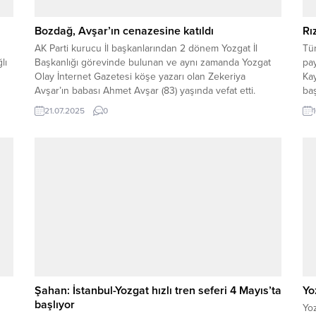
Bozdağ, Avşar’ın cenazesine katıldı
Rı
AK Parti kurucu İl başkanlarından 2 dönem Yozgat İl
Tü
lı
Başkanlığı görevinde bulunan ve aynı zamanda Yozgat
pay
Olay İnternet Gazetesi köşe yazarı olan Zekeriya
Ka
Avşar’ın babası Ahmet Avşar (83) yaşında vefat etti.
baş
Merhum Avşar’ın cenazesi Çapanoğlu Büyük Camide
mü
21.07.2025
0
öğle namazının ardından kılınan cenaze namazı sonrası
mü
t
Taşocağı mezarlığında toprağa verildi. Yaşlılığa bağlı...
gös
Fe
Şahan: İstanbul-Yozgat hızlı tren seferi 4 Mayıs’ta
Yo
başlıyor
Yoz