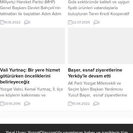
Milliyetçi Hareket Partisi (MHP)
Gıda sektöründe kaliteli ve uygun
Genel Başkanı Devlet Bahçeli’nin
fiyatlı ürünleri vatandaşlarla
talimatları ile başlatılan Adım Adım
buluşturan Tarım Kredi Kooperatif
2023 “Köyüm Benim” sohbet
Market (KOOP Market), Yozgat’ta
10.10.2022
0
22.07.2025
0
toplantıları kapsamında MHP Yozgat
büyümeye devam ediyor. Medrese
Milletvekili İ Ethem Sedef, Niğde
Mahallesi Şehit Mehmet Armağan
Merkez ve ilçelerine bağlı köylerde
Alper Sokak (Çubukçu Çıkmazı),
vatandaşlarla bir araya geldi.
Hanımeli Gözleme yanı adresinde
açılan yeni şube, Yozgat
merkezdeki 5. KOOP Market olarak
hizmete girdi. Tarım Kredi
Kooperatifleri tarafından Türkiye
Vali Yurtnaç: Bir yere hizmet
Başer, esnaf ziyaretlerine
genelinde binlerce...
götürürken önceliklerini
Yerköy’le devam etti
belirleyeceğiz
AK Parti Yozgat Milletvekili ve
Yozgat Valisi, Kemal Yurtnaç, İl, ilçe
Seçim İşleri Başkan Yardımcısı
ve köylerin kalkınması ve
Yusuf Başer, esnaf ziyaretlerine
gelişmesine yönelik sorunların
Yerköy’le devam etti.
20.10.2016
0
10.04.2022
0
tespiti ve buna yönelik yapılacak
çalışmaların belirlenmesi için
düzenlediği toplantılara Yerköy
ilçesinde devam etti. Vali Yurtnaç,
“Bir yere hizmet götürürken
Yasal Uyarı: YozgatOlay.com'da yayımlanan haber ve içeriklerin tüm