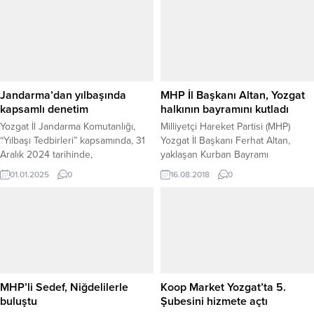
Jandarma’dan yılbaşında
MHP İl Başkanı Altan, Yozgat
kapsamlı denetim
halkının bayramını kutladı
Yozgat İl Jandarma Komutanlığı,
Milliyetçi Hareket Partisi (MHP)
“Yılbaşı Tedbirleri” kapsamında, 31
Yozgat İl Başkanı Ferhat Altan,
Aralık 2024 tarihinde,
yaklaşan Kurban Bayramı
Akdağmadeni, Aydıncık ve Sarıkaya
dolayısıyla yayınladığı mesajında
01.01.2025
0
16.08.2018
0
İlçe Jandarma Komutanlıkları ile
Yozgat halkının bayramını kutladı.
birlikte geniş çaplı bir yol kontrol
faaliyeti gerçekleştirdi.
Jandarmanın dedektifleri olarak
bilinen JASAT timlerinin de destek
verdiği uygulama, Asayiş Timleri ve
Trafik Jandarması ekiplerinin
katılımıyla saat 20.00 ile 01.00
MHP’li Sedef, Niğdelilerle
Koop Market Yozgat’ta 5.
arasında, 11...
buluştu
Şubesini hizmete açtı