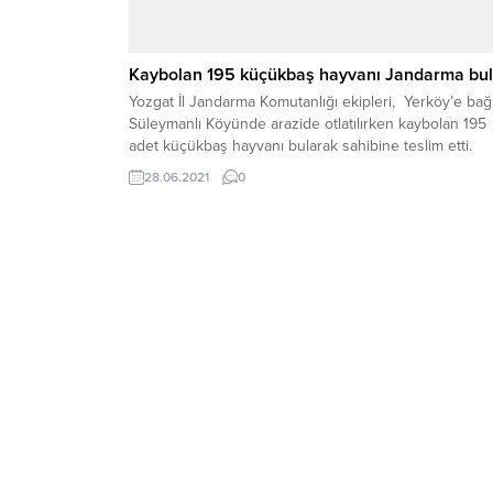
Kaybolan 195 küçükbaş hayvanı Jandarma bu
Yozgat İl Jandarma Komutanlığı ekipleri, Yerköy’e bağl
Süleymanlı Köyünde arazide otlatılırken kaybolan 195
adet küçükbaş hayvanı bularak sahibine teslim etti.
28.06.2021
0