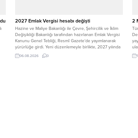
ldu
2027 Emlak Vergisi hesabı değişti
2 
ı
Hazine ve Maliye Bakanlığı ile Çevre, Şehircilik ve İklim
Tür
Değişikliği Bakanlığı tarafından hazırlanan Emlak Vergisi
Dep
Kanunu Genel Tebliği, Resmî Gazete’de yayımlanarak
yay
yürürlüğe girdi. Yeni düzenlemeyle birlikte, 2027 yılında
ula
binaların emlak vergisine esas vergi değerinin
yüz
06.08.2026
0
hesaplanmasında kullanılacak metrekare normal inşaat
mil
maliyet bedelleri yeniden belirlendi. Tebliğ kapsamında
açı
konut, iş yeri, fabrika, otel,...
bün