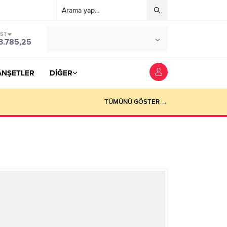
IST
°C
YOZGAT
3.785,25
PARÇALI BULUTLU
ANŞETLER
DİĞER
TÜMÜNÜ GÖSTER →