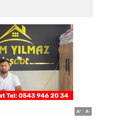
A
A
+
-