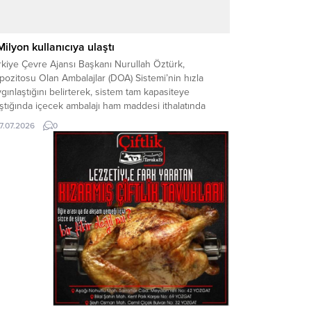
Milyon kullanıcıya ulaştı
kiye Çevre Ajansı Başkanı Nurullah Öztürk,
ozitosu Olan Ambalajlar (DOA) Sistemi’nin hızla
gınlaştığını belirterek, sistem tam kapasiteye
ştığında içecek ambalajı ham maddesi ithalatında
de 35-40 azalma, cari açığa ise yıllık en az 600
17.07.2026
0
yon dolarlık katkı sağlanmasının hedeflendiğini
kladı. Çevre, Şehircilik ve İklim Değişikliği Bakanlığı
yesinde faaliyet gösteren Türkiye Çevre...