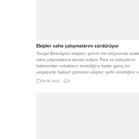
Ekipler saha çalışmalarını sürdürüyor
Yozgat Belediyesi ekipleri, şehrin her köşesinde aralı
saha çalışmalarına devam ediyor. Park ve bahçelerin
bakımından sokakların temizliğine kadar geniş bir
yelpazede faaliyet gösteren ekipler, şehir estetiğine 
yaşam kalitesine katkı sağlıyor.
08.05.2024
0