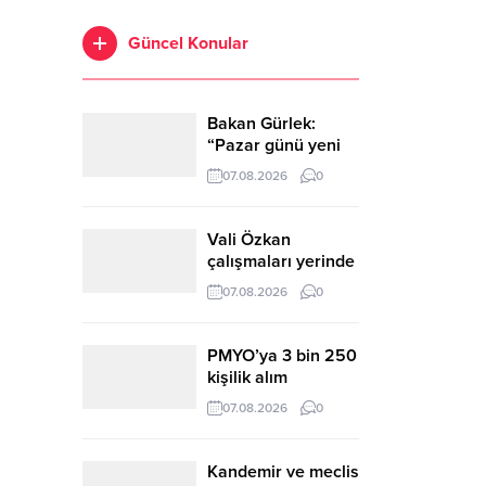
Güncel Konular
Bakan Gürlek:
“Pazar günü yeni
bir aydınlığa
07.08.2026
0
uyanacağız”
Vali Özkan
çalışmaları yerinde
gördü
07.08.2026
0
PMYO’ya 3 bin 250
kişilik alım
yapılacak
07.08.2026
0
Kandemir ve meclis