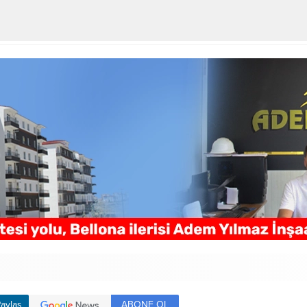
ABONE OL
aylaş