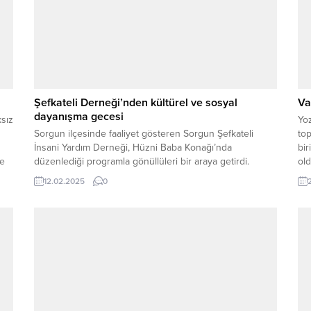
Şefkateli Derneği’nden kültürel ve sosyal
Va
dayanışma gecesi
ksız
Yoz
Sorgun ilçesinde faaliyet gösteren Sorgun Şefkateli
top
İnsani Yardım Derneği, Hüzni Baba Konağı’nda
bir
ve
düzenlediği programla gönüllüleri bir araya getirdi.
ol
Arabaşı ikramının yapıldığı etkinlikte, birlik ve beraberlik
12.02.2025
0
vurgusu ön plana çıktı. Programda konuşan Sorgun
Şefkateli İnsani Yardım Derneği Başkanı Pınar Ünal, 20
Mart 2020’de kurulan derneğin beş yıldır birçok alanda
faaliyet gösterdiğini...