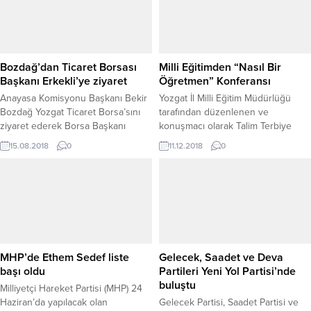
Bozdağ’dan Ticaret Borsası
Milli Eğitimden “Nasıl Bir
Başkanı Erkekli’ye ziyaret
Öğretmen” Konferansı
Anayasa Komisyonu Başkanı Bekir
Yozgat İl Milli Eğitim Müdürlüğü
Bozdağ Yozgat Ticaret Borsa’sını
tarafından düzenlenen ve
ziyaret ederek Borsa Başkanı
konuşmacı olarak Talim Terbiye
Mehmet Erkekli’den borsanın
Kurulu Üyesi Doç. Dr. Mustafa
15.08.2018
0
11.12.2018
0
çalışmaları hakkında bilgi aldı.
Otrar’ın katıldığı “Nasıl Bir
Öğretmen” konulu konferans
Belediye Büyük Sinema
Salonunda gerçekleştirildi.
MHP’de Ethem Sedef liste
Gelecek, Saadet ve Deva
başı oldu
Partileri Yeni Yol Partisi’nde
buluştu
Milliyetçi Hareket Partisi (MHP) 24
Haziran’da yapılacak olan
Gelecek Partisi, Saadet Partisi ve