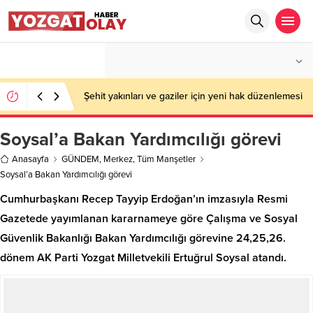
°C
YOZGAT
PARÇALI BULUTLU
Şehit yakınları ve gaziler için yeni hak düzenlemesi
Soysal’a Bakan Yardımcılığı görevi
Anasayfa
GÜNDEM
,
Merkez
,
Tüm Manşetler
Soysal’a Bakan Yardımcılığı görevi
Cumhurbaşkanı Recep Tayyip Erdoğan’ın imzasıyla Resmi
Gazetede yayımlanan kararnameye göre Çalışma ve Sosyal
Güvenlik Bakanlığı Bakan Yardımcılığı görevine 24,25,26.
dönem AK Parti Yozgat Milletvekili Ertuğrul Soysal atandı.