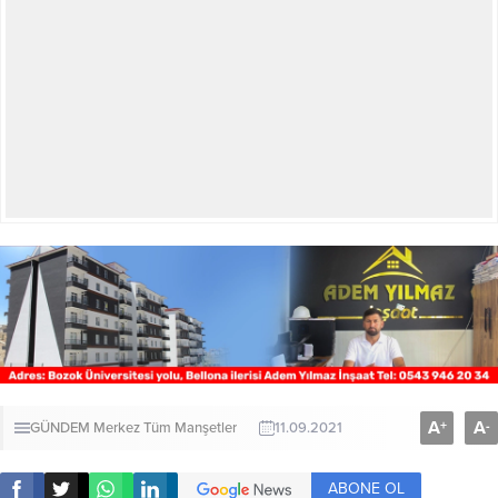
A
A
+
-
GÜNDEM
Merkez
Tüm Manşetler
11.09.2021
ABONE OL