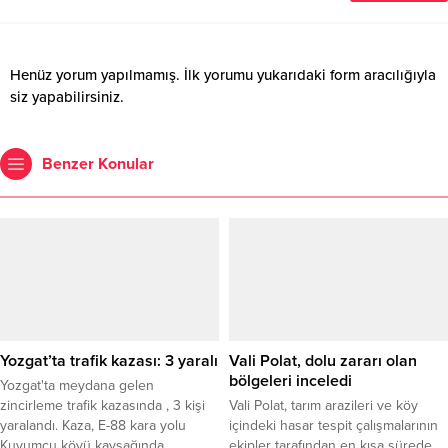
Henüz yorum yapılmamış. İlk yorumu yukarıdaki form aracılığıyla
siz yapabilirsiniz.
Benzer Konular
Yozgat’ta trafik kazası: 3 yaralı
Vali Polat, dolu zararı olan
bölgeleri inceledi
Yozgat'ta meydana gelen
zincirleme trafik kazasında , 3 kişi
Vali Polat, tarım arazileri ve köy
yaralandı. Kaza, E-88 kara yolu
içindeki hasar tespit çalışmalarının
Kuyumcu köyü kavşağında
ekipler tarafından en kısa sürede