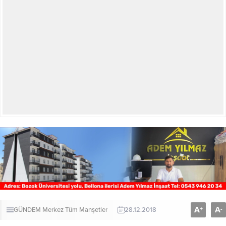
A
A
+
-
GÜNDEM
Merkez
Tüm Manşetler
28.12.2018