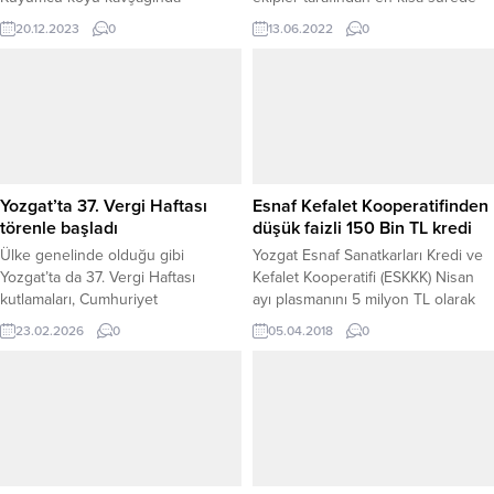
meydana geldi.
tamamlanacağını söyledi.
20.12.2023
0
13.06.2022
0
Yozgat’ta 37. Vergi Haftası
Esnaf Kefalet Kooperatifinden
törenle başladı
düşük faizli 150 Bin TL kredi
Ülke genelinde olduğu gibi
Yozgat Esnaf Sanatkarları Kredi ve
Yozgat’ta da 37. Vergi Haftası
Kefalet Kooperatifi (ESKKK) Nisan
kutlamaları, Cumhuriyet
ayı plasmanını 5 milyon TL olarak
Meydanı’nda bulunan Atatürk
belirleyerek, esnaf ve sanatkarlara
23.02.2026
0
05.04.2018
0
Anıtı’na çelenk sunulmasıyla
düşük faizli 150 bin liraya kadar
başladı. Sabah saatlerinde
kredi desteği sağlayacak.
düzenlenen programa Yozgat İl
Defterdarı Osman Koçaş ile
defterdarlık personeli katıldı. Saygı
duruşu ve İstiklal Marşı’nın
okunmasının ardından İl Defterdarı