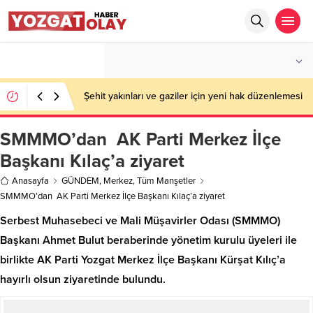
°C
YOZGAT
AÇIK
Şehit yakınları ve gaziler için yeni hak düzenlemesi
SMMMO’dan AK Parti Merkez İlçe
Başkanı Kılaç’a ziyaret
Anasayfa
GÜNDEM
,
Merkez
,
Tüm Manşetler
SMMMO’dan AK Parti Merkez İlçe Başkanı Kılaç’a ziyaret
Serbest Muhasebeci ve Mali Müşavirler Odası (SMMMO)
Başkanı Ahmet Bulut beraberinde yönetim kurulu üyeleri ile
birlikte AK Parti Yozgat Merkez İlçe Başkanı Kürşat Kılıç’a
hayırlı olsun ziyaretinde bulundu.