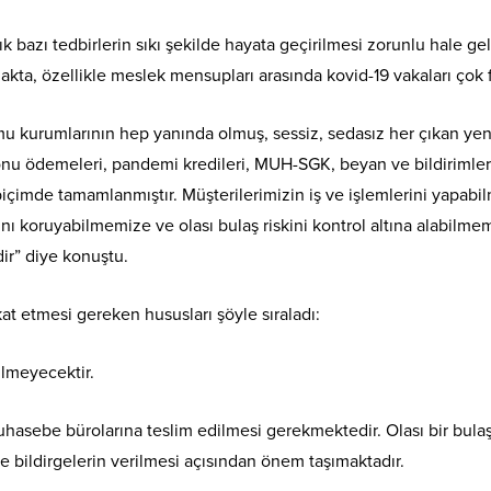
ık bazı tedbirlerin sıkı şekilde hayata geçirilmesi zorunlu hale 
akta, özellikle meslek mensupları arasında kovid-19 vakaları çok 
mu kurumlarının hep yanında olmuş, sessiz, sedasız her çıkan yen
 fonu ödemeleri, pandemi kredileri, MUH-SGK, beyan ve bildirimle
ir biçimde tamamlanmıştır. Müşterilerimizin iş ve işlemlerini yap
nı koruyabilmemize ve olası bulaş riskini kontrol altına alabilme
r” diye konuştu.
at etmesi gereken hususları şöyle sıraladı:
ilmeyecektir.
hasebe bürolarına teslim edilmesi gerekmektedir. Olası bir bulaş 
 bildirgelerin verilmesi açısından önem taşımaktadır.