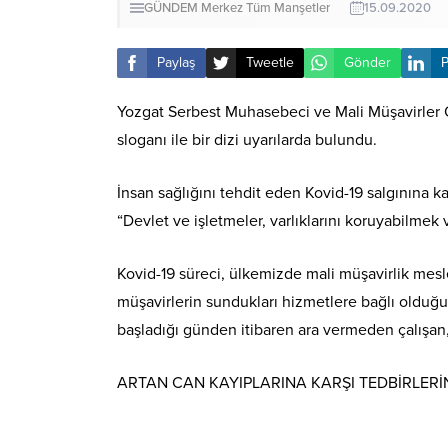
GÜNDEM
Merkez
Tüm Manşetler
15.09.2020
Paylaş
Tweetle
Gönder
P
Yozgat Serbest Muhasebeci ve Mali Müşavirler O
sloganı ile bir dizi uyarılarda bulundu.
İnsan sağlığını tehdit eden Kovid-19 salgınına k
“Devlet ve işletmeler, varlıklarını koruyabilmek
Kovid-19 süreci, ülkemizde mali müşavirlik mes
müşavirlerin sundukları hizmetlere bağlı olduğu
başladığı günden itibaren ara vermeden çalışan,
ARTAN CAN KAYIPLARINA KARŞI TEDBİRLERİN