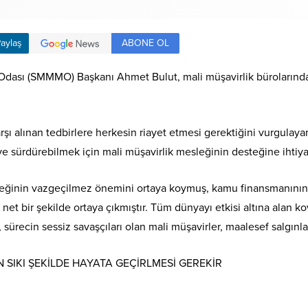
ABONE OL
aylaş
dası (SMMMO) Başkanı Ahmet Bulut, mali müşavirlik bürolarında 
arşı alınan tedbirlere herkesin riayet etmesi gerektiğini vurgulay
 ve sürdürebilmek için mali müşavirlik mesleğinin desteğine ihtiy
leğinin vazgeçilmez önemini ortaya koymuş, kamu finansmanının ve
 net bir şekilde ortaya çıkmıştır. Tüm dünyayı etkisi altına alan
 sürecin sessiz savaşçıları olan mali müşavirler, maalesef salgın
 SIKI ŞEKİLDE HAYATA GEÇİRLMESİ GEREKİR