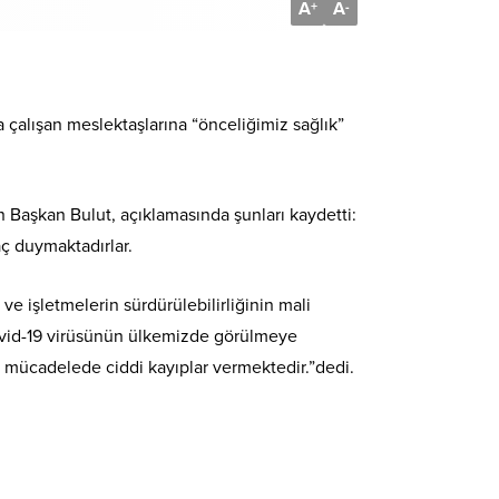
A
A
+
-
çalışan meslektaşlarına “önceliğimiz sağlık”
an Başkan Bulut, açıklamasında şunları kaydetti:
aç duymaktadırlar.
 işletmelerin sürdürülebilirliğinin mali
 kovid-19 virüsünün ülkemizde görülmeye
la mücadelede ciddi kayıplar vermektedir.”dedi.