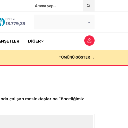
BIST
°C
YOZGAT
13.779,39
AZ BULUTLU
ANŞETLER
DİĞER
TÜMÜNÜ GÖSTER →
nda çalışan meslektaşlarına “önceliğimiz