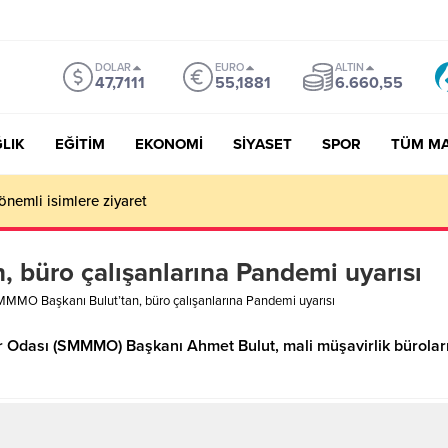
DOLAR
EURO
ALTIN
47,7111
55,1881
6.660,55
LIK
EĞİTİM
EKONOMİ
SİYASET
SPOR
TÜM M
önemli isimlere ziyaret
büro çalışanlarına Pandemi uyarısı
MMO Başkanı Bulut’tan, büro çalışanlarına Pandemi uyarısı
 Odası (SMMMO) Başkanı Ahmet Bulut, mali müşavirlik büroları