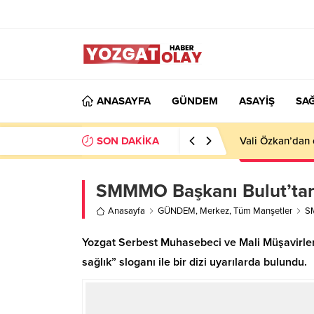
ANASAYFA
GÜNDEM
ASAYİŞ
SAĞ
SON DAKİKA
Vali Özkan’dan 
SMMMO Başkanı Bulut’tan, 
Anasayfa
GÜNDEM
,
Merkez
,
Tüm Manşetler
SM
Yozgat Serbest Muhasebeci ve Mali Müşavirler
sağlık” sloganı ile bir dizi uyarılarda bulundu.