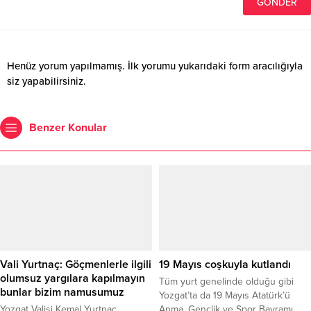
Henüz yorum yapılmamış. İlk yorumu yukarıdaki form aracılığıyla
siz yapabilirsiniz.
Benzer Konular
Vali Yurtnaç: Göçmenlerle ilgili
19 Mayıs coşkuyla kutlandı
olumsuz yargılara kapılmayın
Tüm yurt genelinde olduğu gibi
bunlar bizim namusumuz
Yozgat’ta da 19 Mayıs Atatürk’ü
Yozgat Valisi Kemal Yurtnaç,
Anma, Gençlik ve Spor Bayramı