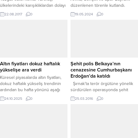
ülkelerindeki karışıklıklardan dolayı
düzenlenen törenle kutlandı.
Türkiye'ye sığınan ve Yozgat'ta
22.08.2017
0
19.05.2024
0
yaşayan göçmenlerle ilgili
vatandaşların olumsuz yargılara
kapılmaması gerektiğini belirterek,
“Bunlar bizim kardeşimiz ve onlara
devlet olarak bakacağız. Toplumsal
kardeşliği bozacak hiçbir endişenin
içerisine girmeyeceğiz” dedi.
Altın fiyatları dokuz haftalık
Şehit polis Belkaya’nın
yükselişe ara verdi
cenazesine Cumhurbaşkanı
Erdoğan’da katıldı
Küresel piyasalarda altın fiyatları,
dokuz haftalık yükseliş trendinin
Şırnak’ta terör örgütüne yönelik
ardından bu hafta yönünü aşağı
sürdürülen operasyonda şehit
çevirdi. Ons altın, haftalık bazda
düşen Özel Harekat Polisi Osman
24.10.2025
0
25.03.2016
0
yaklaşık %3,25 değer kaybıyla 4.110
Belkaya, Yozgat’ın Şefaatli İlçesinde
dolar seviyesinde işlem görüyor.
dualarla son yolculuğuna uğurlandı.
Analistler, 18 Ağustos’ta başlayan
Cenaze törenine Cumhurbaşkanı
yükseliş trendinin kar satışlarıyla
Recep Tayyip Erdoğan’da katıldı.
sona erdiğine dikkat çekiyor. ONS
Şehidin naaşı önce cenaze aracı ile
ALTINDA KRİTİK DESTEK: 4.000
baba ocağına helallik için getirildi.