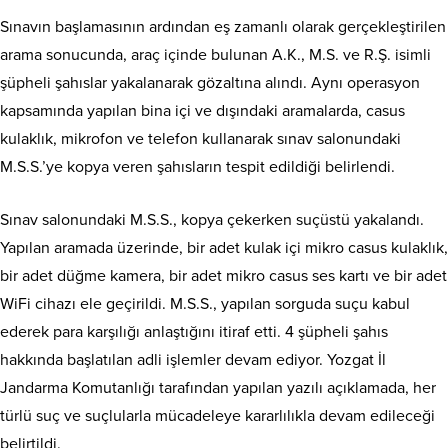
Sınavın başlamasının ardından eş zamanlı olarak gerçekleştirilen
arama sonucunda, araç içinde bulunan A.K., M.S. ve R.Ş. isimli
şüpheli şahıslar yakalanarak gözaltına alındı. Aynı operasyon
kapsamında yapılan bina içi ve dışındaki aramalarda, casus
kulaklık, mikrofon ve telefon kullanarak sınav salonundaki
M.S.S.’ye kopya veren şahısların tespit edildiği belirlendi.
Sınav salonundaki M.S.S., kopya çekerken suçüstü yakalandı.
Yapılan aramada üzerinde, bir adet kulak içi mikro casus kulaklık,
bir adet düğme kamera, bir adet mikro casus ses kartı ve bir adet
WiFi cihazı ele geçirildi. M.S.S., yapılan sorguda suçu kabul
ederek para karşılığı anlaştığını itiraf etti. 4 şüpheli şahıs
hakkında başlatılan adli işlemler devam ediyor. Yozgat İl
Jandarma Komutanlığı tarafından yapılan yazılı açıklamada, her
türlü suç ve suçlularla mücadeleye kararlılıkla devam edileceği
belirtildi.