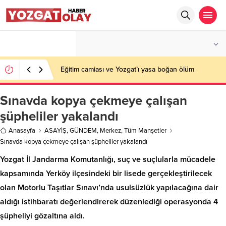
°C
YOZGAT
PARÇALI BULUTLU
Eğitim camiası ve Yozgat’ı yasa boğan ölüm
Sınavda kopya çekmeye çalışan
şüpheliler yakalandı
Anasayfa
ASAYİŞ
,
GÜNDEM
,
Merkez
,
Tüm Manşetler
Sınavda kopya çekmeye çalışan şüpheliler yakalandı
Yozgat İl Jandarma Komutanlığı, suç ve suçlularla mücadele
kapsamında Yerköy ilçesindeki bir lisede gerçekleştirilecek
olan Motorlu Taşıtlar Sınavı’nda usulsüzlük yapılacağına dair
aldığı istihbaratı değerlendirerek düzenlediği operasyonda 4
şüpheliyi gözaltına aldı.