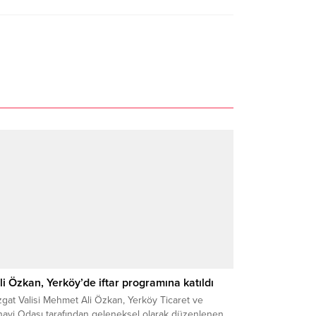
li Özkan, Yerköy’de iftar programına katıldı
gat Valisi Mehmet Ali Özkan, Yerköy Ticaret ve
nayi Odası tarafından geleneksel olarak düzenlenen