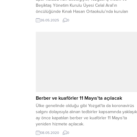
Beşiktaş Yönetim Kurulu Üyesi Celal Aral’ın
öncülüğünde Kınalı Hasan Ortaokulu’nda kurulan
Beşiktaş Spor Kulübü Kütüphanesi, düzenlenen tören
26.05.2025
0
hizmete açıldı. Açılış törenine Yozgat Valisi Mehmet Al
Özkan, Beşiktaş Yönetim Kurulu Üyesi Celal Aral, İl Mil
Eğitim...
Berber ve kuaförler 11 Mayıs’ta açılacak
Ülke genelinde olduğu gibi Yozgat’ta da koronavirüs
salgını dolayısıyla alınan tedbirler kapsamında yaklaşık 
ay önce kapatılan berber ve kuaförler 11 Mayıs’ta
yeniden hizmete açılacak.
08.05.2020
0