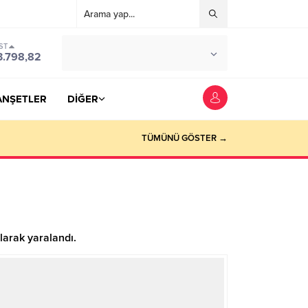
ST
°C
YOZGAT
3.798,82
PARÇALI BULUTLU
ANŞETLER
DİĞER
TÜMÜNÜ GÖSTER →
larak yaralandı.