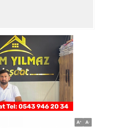
A
A
+
-