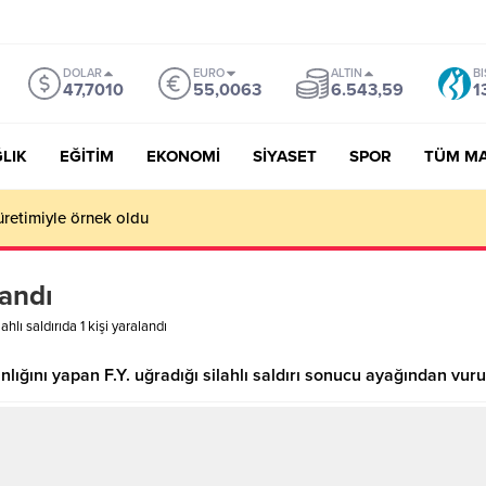
DOLAR
EURO
ALTIN
BI
47,7010
55,0063
6.543,59
1
LIK
EĞİTİM
EKONOMİ
SİYASET
SPOR
TÜM M
üretimiyle örnek oldu
landı
lahlı saldırıda 1 kişi yaralandı
lığını yapan F.Y. uğradığı silahlı saldırı sonucu ayağından vuru