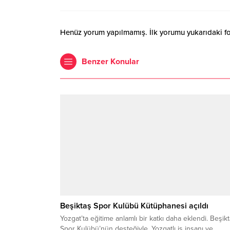
Henüz yorum yapılmamış. İlk yorumu yukarıdaki form
Benzer Konular
Beşiktaş Spor Kulübü Kütüphanesi açıldı
Yozgat’ta eğitime anlamlı bir katkı daha eklendi. Beşik
Spor Kulübü’nün desteğiyle, Yozgatlı iş insanı ve