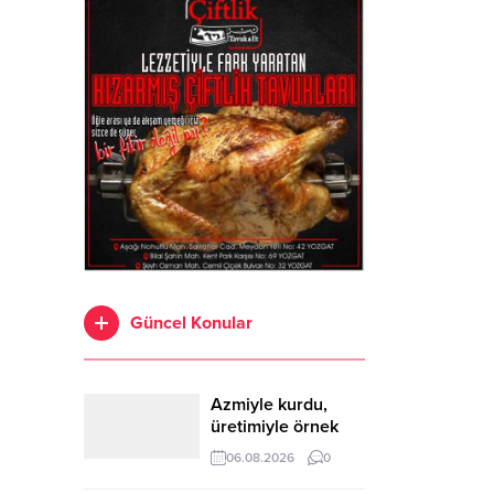
Güncel Konular
Azmiyle kurdu,
üretimiyle örnek
oldu
06.08.2026
0