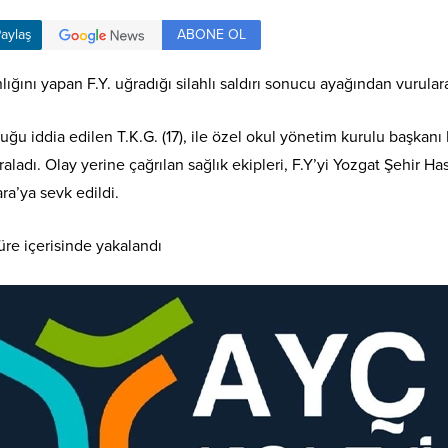
ABONE OL
aylaş
ığını yapan F.Y. uğradığı silahlı saldırı sonucu ayağından vurular
 iddia edilen T.K.G. (17), ile özel okul yönetim kurulu başkanı F
aladı. Olay yerine çağrılan sağlık ekipleri, F.Y’yi Yozgat Şehir H
a’ya sevk edildi.
üre içerisinde yakalandı