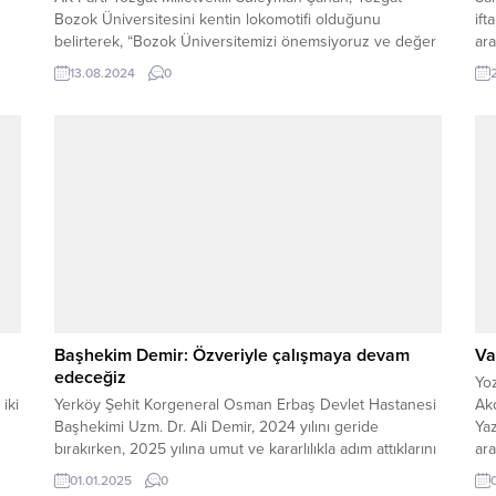
Bozok Üniversitesini kentin lokomotifi olduğunu
ift
belirterek, “Bozok Üniversitemizi önemsiyoruz ve değer
ara
le
veriyoruz.” dedi.
gös
13.08.2024
0
i
kon
li
şun
Başhekim Demir: Özveriyle çalışmaya devam
Va
edeceğiz
Yoz
iki
Yerköy Şehit Korgeneral Osman Erbaş Devlet Hastanesi
Ak
Başhekimi Uzm. Dr. Ali Demir, 2024 yılını geride
Yaz
bırakırken, 2025 yılına umut ve kararlılıkla adım attıklarını
ara
belirterek, sağlık hizmetleri alanında büyük bir özveriyle
01.01.2025
0
çalışmaya devam edeceklerini ifade etti. Hastane