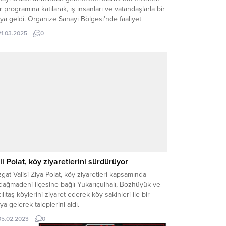
ar programına katılarak, iş insanları ve vatandaşlarla bir
ya geldi. Organize Sanayi Bölgesi’nde faaliyet
teren iş insanlarının da yer aldığı iftar programında
21.03.2025
0
uşan Vali Özkan, Ramazan-ı Şeriflerini tebrik ederek
ları söyledi: “İlimize yapılan yatırımlar ve sağlanan...
li Polat, köy ziyaretlerini sürdürüyor
gat Valisi Ziya Polat, köy ziyaretleri kapsamında
dağmadeni ilçesine bağlı Yukarıçulhalı, Bozhüyük ve
ılıtaş köylerini ziyaret ederek köy sakinleri ile bir
ya gelerek taleplerini aldı.
05.02.2023
0