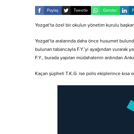
Paylaş
Tweetle
Gönder
P
Yozgat’ta özel bir okulun yönetim kurulu başkanl
Yozgat’ta aralarında daha önce husumet bulunduğu
bulunan tabancayla F.Y.’yi ayağından vurarak yar
F.Y., burada yapılan müdahalenin ardından Ankar
Kaçan şüpheli T.K.G ise polis ekiplerince kısa s