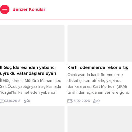
Benzer Konular
İl Göç İdaresinden yabancı
Kartlı ödemelerde rekor artış
uyruklu vatandaşlara uyarı
Ocak ayında kartlı ödemelerde
İl Göç İdaresi Müdürü Muhammed
dikkat çeken bir artış yaşandı.
Sait Özel, yaptığı yazılı açıklamada
Bankalararası Kart Merkezi (BKM)
Yozgat’ta ikamet eden yabancı
tarafından açıklanan verilere göre,
uyruklu vatandaşlara uyarılarda
kredi kartı, banka kartı ve ön
03.10.2018
0
23.02.2026
0
bulundu.
ödemeli kartlarla yapılan toplam
harcama tutarı geçen yılın aynı
ayına göre yüzde 45 artarak 2
trilyon 326 milyar liraya ulaştı.
Açıklanan rakamlar, hem fiziksel