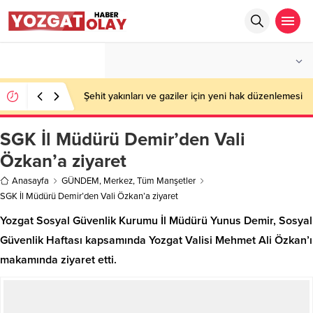
°C
YOZGAT
PARÇALI BULUTLU
Şehit yakınları ve gaziler için yeni hak düzenlemesi
SGK İl Müdürü Demir’den Vali
Özkan’a ziyaret
Anasayfa
GÜNDEM
,
Merkez
,
Tüm Manşetler
SGK İl Müdürü Demir’den Vali Özkan’a ziyaret
Yozgat Sosyal Güvenlik Kurumu İl Müdürü Yunus Demir, Sosyal
Güvenlik Haftası kapsamında Yozgat Valisi Mehmet Ali Özkan’ı
makamında ziyaret etti.