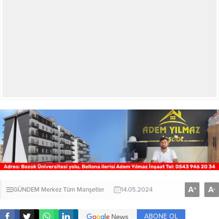
A
A
+
-
GÜNDEM
Merkez
Tüm Manşetler
14.05.2024
ABONE OL