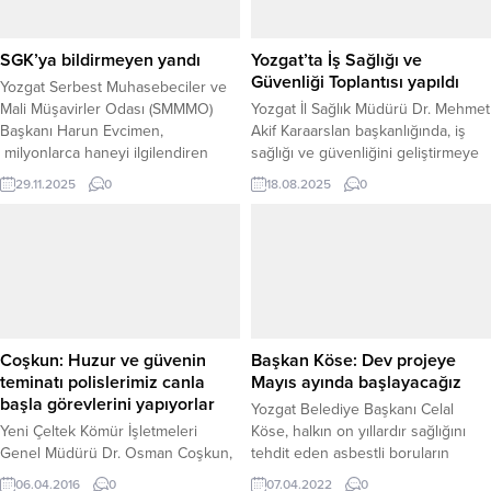
hem de dijital...
SGK’ya bildirmeyen yandı
Yozgat’ta İş Sağlığı ve
Güvenliği Toplantısı yapıldı
Yozgat Serbest Muhasebeciler ve
Mali Müşavirler Odası (SMMMO)
Yozgat İl Sağlık Müdürü Dr. Mehmet
Başkanı Harun Evcimen,
Akif Karaarslan başkanlığında, iş
milyonlarca haneyi ilgilendiren
sağlığı ve güvenliğini geliştirmeye
kritik bir uyarıda bulunarak, ev
yönelik toplantı gerçekleştirildi.
29.11.2025
0
18.08.2025
0
hizmetlerinde çalışan kişilerin
Toplantıya Personel ve Destek
sigortasız çalıştırılmasının sadece
Hizmetleri Başkanı Dr. Emre Berk,
idari ceza ile sınırlı olmadığını
ilgili bölüm idarecileri ve sağlık
vurguladı. Evcimen, bir iş kazası
personelleri katıldı. Toplantıda,
hâlinde ev ve araç dahil tüm mal
çalışma ortamlarında alınacak
varlığının tehlikeye girebileceğini
güvenlik önlemleri ve iş kazaları ile
belirtti. Türkiye’de yaklaşık 26
meslek hastalıklarının önlenmesine
milyon...
yönelik stratejiler ele alındı....
Coşkun: Huzur ve güvenin
Başkan Köse: Dev projeye
teminatı polislerimiz canla
Mayıs ayında başlayacağız
başla görevlerini yapıyorlar
Yozgat Belediye Başkanı Celal
Yeni Çeltek Kömür İşletmeleri
Köse, halkın on yıllardır sağlığını
Genel Müdürü Dr. Osman Coşkun,
tehdit eden asbestli boruların
bir devletin ayakta kalması için
değişmesiyle ilgili belediye meclis
06.04.2016
0
07.04.2022
0