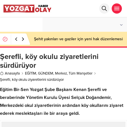
°C
YOZGAT
AÇIK
Şehit yakınları ve gaziler için yeni hak düzenlemesi
Şerefli, köy okulu ziyaretlerini
sürdürüyor
Anasayfa
EĞİTİM
,
GÜNDEM
,
Merkez
,
Tüm Manşetler
Şerefli, köy okulu ziyaretlerini sürdürüyor
Eğitim Bir-Sen Yozgat Şube Başkanı Kenan Şerefli ve
beraberinde Yönetim Kurulu Üyesi Selçuk Doğandemir,
Merkezdeki okul ziyaretlerinin ardından köy okullarını ziyaret
ederek meslektaşları ile bir araya geldi.