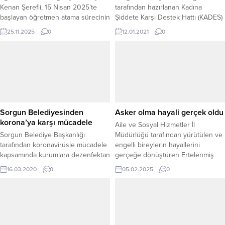
Kenan Şerefli, 15 Nisan 2025’te
tarafından hazırlanan Kadına
başlayan öğretmen atama sürecinin
Şiddete Karşı Destek Hattı (KADES)
tamamlandığını duyurdu. Süreç
uygulaması tanıtım projesi, bürokrat
25.11.2025
0
12.01.2021
0
kapsamında 15 bin öğretmenin kura
eşleri ve emniyet ekipleri
çekimi yapılarak görev yerlerinin
tarafından Cumhuriyet Meydanı ve
belirlendiğini ifade eden Şerefli,
Lise Caddesi’nde kadınlara tanıtıldı.
mesleğe yeni adım atan tüm
öğretmenleri tebrik etti. Yozgat
Şube Başkanı Şerefli, atamaların
ülke genelinde olduğu gibi
Yozgat’taki eğitim yapısına...
Sorgun Belediyesinden
Asker olma hayali gerçek oldu
korona’ya karşı mücadele
Aile ve Sosyal Hizmetler İl
Sorgun Belediye Başkanlığı
Müdürlüğü tarafından yürütülen ve
tarafından koronavirüsle mücadele
engelli bireylerin hayallerini
kapsamında kurumlara dezenfektan
gerçeğe dönüştüren Ertelenmiş
dağıtımı yapıldı.
Hayaller Projesi, hız kesmeden
16.03.2020
0
05.02.2025
0
devam ediyor. Bu anlamlı projeye
bir yenisi daha eklenerek, Çamlık
Bakım Merkezinde kalan engelli
birey Coşkun Ak’ın en büyük hayali
gerçeğe dönüştü. Coşkun Ak,