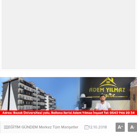
A
A
+
-
EĞİTİM
GÜNDEM
Merkez
Tüm Manşetler
12.10.2018