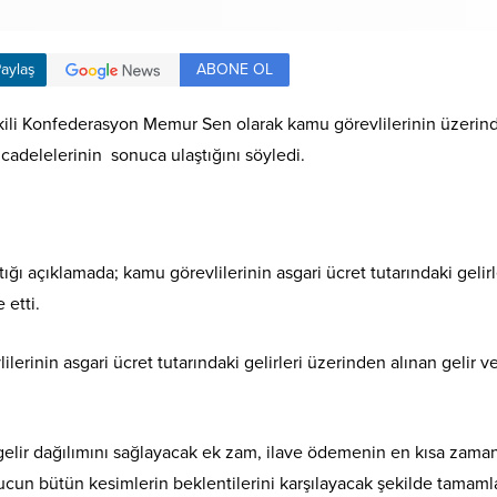
ABONE OL
aylaş
kili Konfederasyon Memur Sen olarak kamu görevlilerinin üzerind
cadelelerinin sonuca ulaştığını söyledi.
ğı açıklamada; kamu görevlilerinin asgari ücret tutarındaki gelirl
 etti.
erinin asgari ücret tutarındaki gelirleri üzerinden alınan gelir 
 gelir dağılımını sağlayacak ek zam, ilave ödemenin en kısa zama
ucun bütün kesimlerin beklentilerini karşılayacak şekilde tamaml