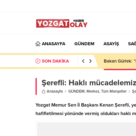
ANASAYFA
GÜNDEM
ASAYİŞ
SAĞ
SON DAKİKA
Bakan Gürlek: “
Şerefli: Haklı mücadelemiz
Anasayfa
GÜNDEM
,
Merkez
,
Tüm Manşetler
Şe
Yozgat Memur Sen İl Başkanı Kenan Şerefli, ye
hafifletilmesi yönünde vermiş oldukları haklı 