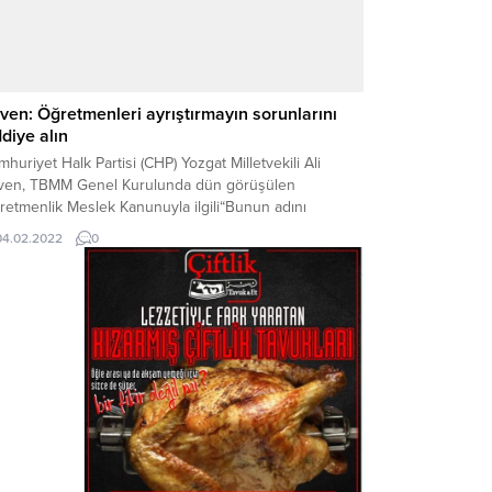
ven: Öğretmenleri ayrıştırmayın sorunlarını
ddiye alın
huriyet Halk Partisi (CHP) Yozgat Milletvekili Ali
ven, TBMM Genel Kurulunda dün görüşülen
retmenlik Meslek Kanunuyla ilgili“Bunun adını
etmenleri ayrıştırma kanunu diye değiştirin çünkü
04.02.2022
0
zin amacınız üzüm yemek değil, resmen bağcıyı
vmek.” diye konuştu.