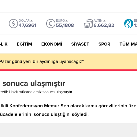
DOLAR
EURO
ALTIN
B
47,6961
55,1808
6.662,82
1
LIK
EĞİTİM
EKONOMİ
SİYASET
SPOR
TÜM M
Pazar günü yeni bir aydınlığa uyanacağız”
 sonuca ulaşmıştır
refli: Haklı mücadelemiz sonuca ulaşmıştır
tkili Konfederasyon Memur Sen olarak kamu görevlilerinin üzer
mücadelelerinin sonuca ulaştığını söyledi.