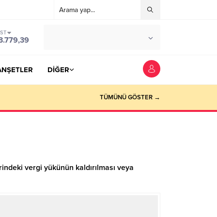
IST
°C
YOZGAT
3.779,39
PARÇALI BULUTLU
ANŞETLER
DİĞER
TÜMÜNÜ GÖSTER →
indeki vergi yükünün kaldırılması veya