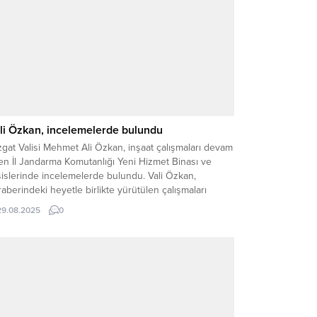
li Özkan, incelemelerde bulundu
gat Valisi Mehmet Ali Özkan, inşaat çalışmaları devam
en İl Jandarma Komutanlığı Yeni Hizmet Binası ve
islerinde incelemelerde bulundu. Vali Özkan,
aberindeki heyetle birlikte yürütülen çalışmaları
inde görerek, yüklenici firma yetkililerinden ve İl
29.08.2025
0
darma Komutanı Albay Cezmi Yalınkılıç’tan bilgi aldı.
ni hizmet binasının, modern imkânlarıyla Jandarma
kilatının görevlerini daha etkin...