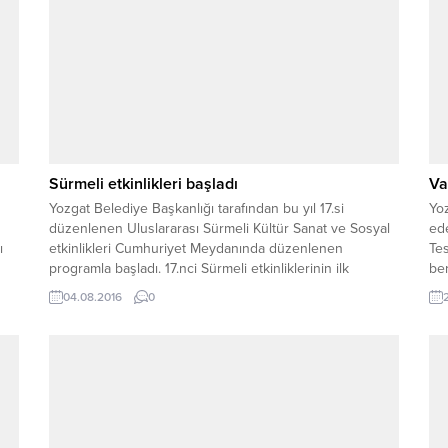
Sürmeli etkinlikleri başladı
Va
Yozgat Belediye Başkanlığı tarafından bu yıl 17.si
Yoz
düzenlenen Uluslararası Sürmeli Kültür Sanat ve Sosyal
ed
ı
etkinlikleri Cumhuriyet Meydanında düzenlenen
Tes
programla başladı. 17.nci Sürmeli etkinliklerinin ilk
ber
gününde vatandaşlara etli pilav ikram edilirken, etkinlik;
yer
04.08.2016
0
Azerbaycan Devlet Halk Dansları Topluluğu, Yozgat
Jan
Belediyesi Sürmeli Topluluğu THM konseri ve Murat
Ye
Balaban Konseri, yine Yozgat Belediyesi Sürmeli...
teş