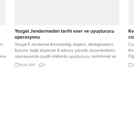
Yozgat Jandarmadan tarihi eser ve uyuşturucu
Ke
operasyonu
ci
ün
Yozgat İl Jandarma Komutanlığı ekipleri, Akdağmadeni
Cum
İlçesine bağlı köylerde 6 adrese yönelik düzenledikleri
Ke
sona
operasyonda çeşitli miktarda uyuşturucu, mühimmat ve
Öğ
tarihi eser ele geçirdi. Olayla ilgili 8 şüpheli gözaltına
öğr
19.04.2017
0
alındı.
si
dö