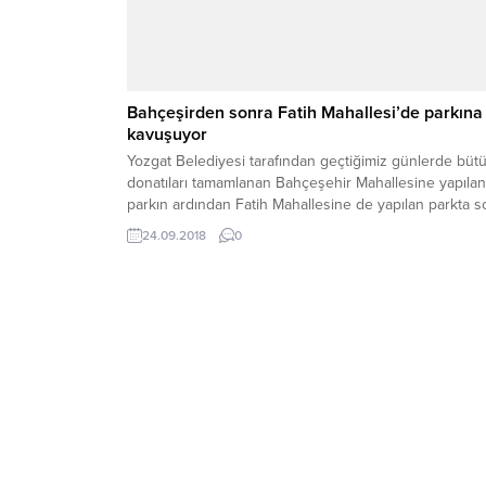
Bahçeşirden sonra Fatih Mahallesi’de parkına
kavuşuyor
Yozgat Belediyesi tarafından geçtiğimiz günlerde büt
donatıları tamamlanan Bahçeşehir Mahallesine yapılan
parkın ardından Fatih Mahallesine de yapılan parkta 
gelindi
24.09.2018
0