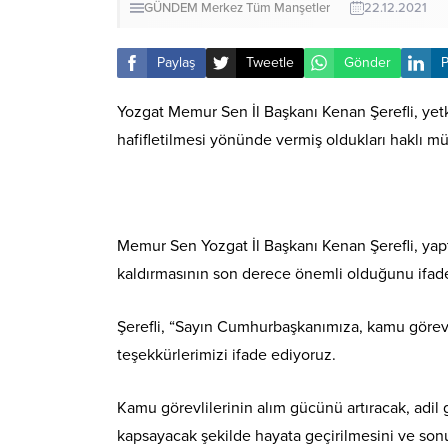
GÜNDEM
Merkez
Tüm Manşetler
22.12.2021
Paylaş
Tweetle
Gönder
P
Yozgat Memur Sen İl Başkanı Kenan Şerefli, yet
hafifletilmesi yönünde vermiş oldukları haklı mü
Memur Sen Yozgat İl Başkanı Kenan Şerefli, yaptı
kaldırmasının son derece önemli olduğunu ifade
Şerefli, “Sayın Cumhurbaşkanımıza, kamu görevlil
teşekkürlerimizi ifade ediyoruz.
Kamu görevlilerinin alım gücünü artıracak, adil
kapsayacak şekilde hayata geçirilmesini ve son