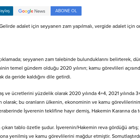
ABONE OL
aylaş
elirde adalet için seyyanen zam yapılmalı, vergide adalet için or
açıklamada; seyyanen zam talebinde bulunduklarını belirterek, dü
inin temel gündem olduğu 2020 yılının; kamu görevlileri açısınd
ak da geride kaldığını dile getirdi.
ş ve ücretlerini yüzdelik olarak 2020 yılında 4+4, 2021 yılında 3+
 olarak; bu oranların ülkenin, ekonominin ve kamu görevlilerini
Beraberinde İşverenin teklifine hayır demiş, Hakemin Kararına da t
ıkan tablo özetle şudur. İşverenin/Hakemin reva gördüğü artış; I. 
ona yenilmiş ve kamu görevlilerini mağdur etmiştir. Somutlaştırd