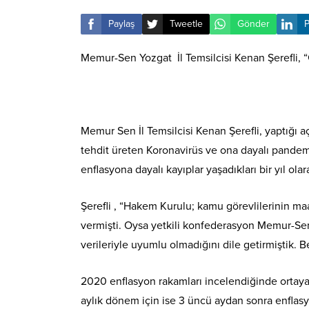
Paylaş
Tweetle
Gönder
P
Memur-Sen Yozgat İl Temsilcisi Kenan Şerefli, “G
Memur Sen İl Temsilcisi Kenan Şerefli, yaptığı 
tehdit üreten Koronavirüs ve ona dayalı pandem
enflasyona dayalı kayıplar yaşadıkları bir yıl olar
Şerefli , “Hakem Kurulu; kamu görevlilerinin maa
vermişti. Oysa yetkili konfederasyon Memur-Sen
verileriyle uyumlu olmadığını dile getirmiştik. 
2020 enflasyon rakamları incelendiğinde ortaya ç
aylık dönem için ise 3 üncü aydan sonra enflasy