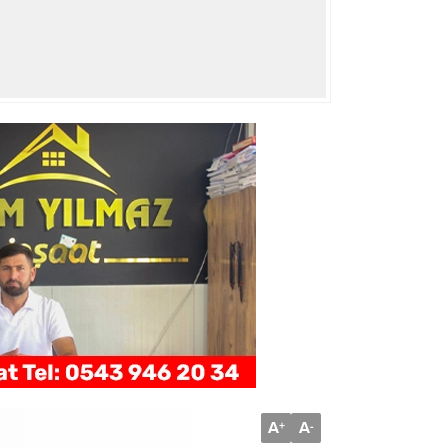
A
A
+
-