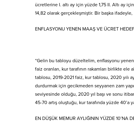
ücretlerine I. altı ay için yüzde 1,75 II. Altı ay
14,82 olarak gerçekleşmiştir. Bir başka ifadeyle
ENFLASYONU YENEN MAAŞ VE ÜCRET HEDEFİ
“Gelin bu tabloyu düzeltelim, enflasyonu yenen
faiz oranları, kur tarafının rakamları birlikte el
tablosu, 2019-2021 faiz, kur tablosu, 2020 yılı a
durdurmak için gecikmeden seyyanen zam yapılma
seviyesinde olduğu, 2020 yıl başı ve sonu itibari
45-70 artış oluştuğu, kur tarafında yüzde 40’a ya
EN DÜŞÜK MEMUR AYLIĞININ YÜZDE 10’NA 