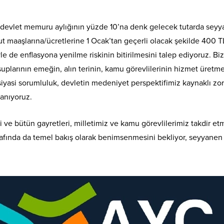
devlet memuru aylığının yüzde 10’na denk gelecek tutarda seyyan
t maaşlarına/ücretlerine 1 Ocak’tan geçerli olacak şekilde 400 
e de enflasyona yenilme riskinin bitirilmesini talep ediyoruz. Bizl
larının emeğin, alın terinin, kamu görevlilerinin hizmet üretme 
asi sorumluluk, devletin medeniyet perspektifimiz kaynaklı zor
nanıyoruz.
ini ve bütün gayretleri, milletimiz ve kamu görevlilerimiz takdir 
rafında da temel bakış olarak benimsenmesini bekliyor, seyyanen 