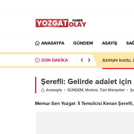
ANASAYFA
GÜNDEM
ASAYİŞ
SAĞ
SON DAKİKA
Azmiyle kurdu, 
Şerefli: Gelirde adalet iç
Anasayfa
GÜNDEM
,
Merkez
,
Tüm Manşetler
Şe
Memur-Sen Yozgat İl Temsilcisi Kenan Şerefli, 