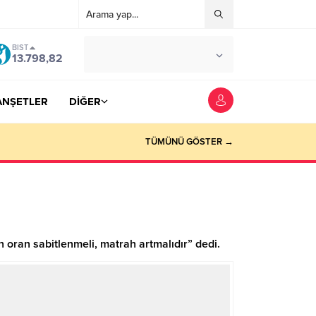
BIST
°C
YOZGAT
13.798,82
AZ BULUTLU
ANŞETLER
DİĞER
TÜMÜNÜ GÖSTER →
n oran sabitlenmeli, matrah artmalıdır” dedi.