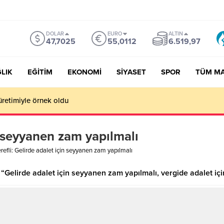
DOLAR
EURO
ALTIN
47,7025
55,0112
6.519,97
LIK
EĞİTİM
EKONOMİ
SİYASET
SPOR
TÜM M
üretimiyle örnek oldu
in seyyanen zam yapılmalı
refli: Gelirde adalet için seyyanen zam yapılmalı
“Gelirde adalet için seyyanen zam yapılmalı, vergide adalet içi