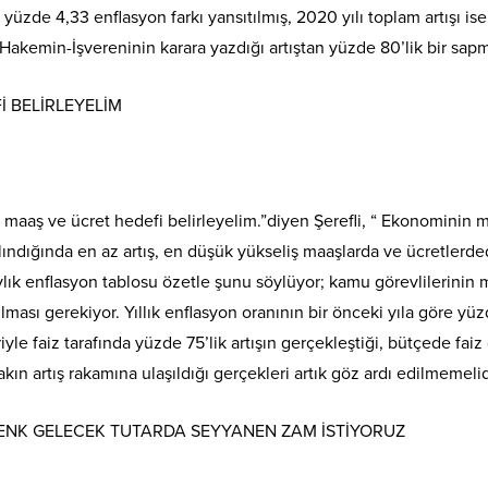
 için yüzde 4,33 enflasyon farkı yansıtılmış, 2020 yılı toplam artışı
, Hakemin-İşvereninin karara yazdığı artıştan yüzde 80’lik bir sa
 BELİRLEYELİM
 maaş ve ücret hedefi belirleyelim.”diyen Şerefli, “ Ekonominin 
e alındığında en az artış, en düşük yükseliş maaşlarda ve ücretlerded
ylık enflasyon tablosu özetle şunu söylüyor; kamu görevlilerinin m
sı gerekiyor. Yıllık enflasyon oranının bir önceki yıla göre yüz
yle faiz tarafında yüzde 75’lik artışın gerçekleştiği, bütçede faiz
kın artış rakamına ulaşıldığı gerçekleri artık göz ardı edilmemelid
DENK GELECEK TUTARDA SEYYANEN ZAM İSTİYORUZ