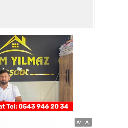
A
A
+
-