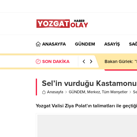
ANASAYFA
GÜNDEM
ASAYİŞ
SAĞ
SON DAKİKA
Bakan Gürlek: “
Sel’in vurduğu Kastamonu
Anasayfa
GÜNDEM
,
Merkez
,
Tüm Manşetler
Se
Yozgat Valisi Ziya Polat’ın talimatları ile geçt