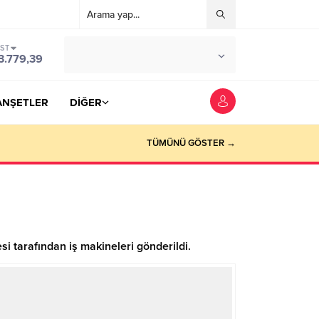
IST
°C
YOZGAT
3.779,39
PARÇALI BULUTLU
ANŞETLER
DİĞER
TÜMÜNÜ GÖSTER →
si tarafından iş makineleri gönderildi.