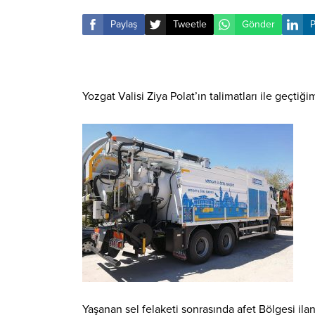
Paylaş
Tweetle
Gönder
P
Yozgat Valisi Ziya Polat’ın talimatları ile geçti
Yaşanan sel felaketi sonrasında afet Bölgesi ila