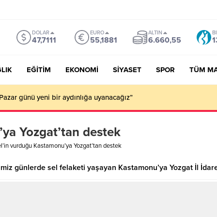
DOLAR
EURO
ALTIN
B
47,7111
55,1881
6.660,55
1
LIK
EĞİTİM
EKONOMİ
SİYASET
SPOR
TÜM M
Pazar günü yeni bir aydınlığa uyanacağız”
’ya Yozgat’tan destek
l’in vurduğu Kastamonu’ya Yozgat’tan destek
iğimiz günlerde sel felaketi yaşayan Kastamonu’ya Yozgat İl İdare