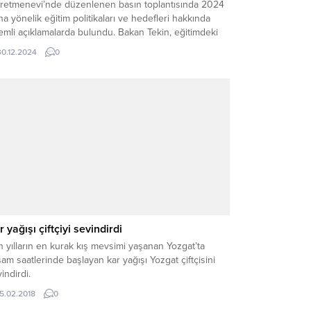
retmenevi’nde düzenlenen basın toplantısında 2024
ına yönelik eğitim politikaları ve hedefleri hakkında
mli açıklamalarda bulundu. Bakan Tekin, eğitimdeki
lü değişikliklere dair detayları paylaşarak, 2025
30.12.2024
0
ında uygulanacak yeni adımlar hakkında da bilgi verdi.
KOKULLARDA KARNE UYGULAMASINA SON Bakan
in’in açıklamalarından en dikkat çekici olanı,...
r yağışı çiftçiyi sevindirdi
 yılların en kurak kış mevsimi yaşanan Yozgat’ta
am saatlerinde başlayan kar yağışı Yozgat çiftçisini
indirdi.
15.02.2018
0