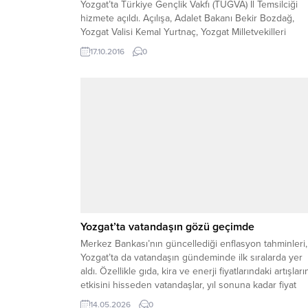
Yozgat’ta Türkiye Gençlik Vakfı (TÜGVA) İl Temsilciği
hizmete açıldı. Açılışa, Adalet Bakanı Bekir Bozdağ,
Yozgat Valisi Kemal Yurtnaç, Yozgat Milletvekilleri
Ertuğrul Soysal ve Yusuf Başer, İl Jandarma Alay
17.10.2016
0
Komutanı Albay Selçuk Yıldırım, Belediye Başkanı Kaz
Arslan, TÜGVA Genel Başkanı İsmail Emanet, daire
müdürleri ve çok sayıda öğrenci katıldı. Adalet Bakanı.
Yozgat’ta vatandaşın gözü geçimde
Merkez Bankası’nın güncellediği enflasyon tahminleri,
Yozgat’ta da vatandaşın gündeminde ilk sıralarda yer
aldı. Özellikle gıda, kira ve enerji fiyatlarındaki artışları
etkisini hisseden vatandaşlar, yıl sonuna kadar fiyat
istikrarı sağlanıp sağlanamayacağını yakından takip
14.05.2026
0