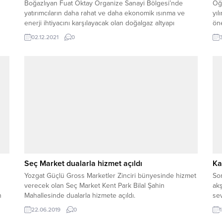
Boğazlıyan Fuat Oktay Organize Sanayi Bölgesi’nde
Öğ
yatırımcıların daha rahat ve daha ekonomik ısınma ve
yıl
enerji ihtiyacını karşılayacak olan doğalgaz altyapı
öne
çalışmaları tamamlandı.
kök
02.12.2021
0
ım
yıl
İL
..
Tek
Seç Market dualarla hizmet açıldı
Ka
Yozgat Güçlü Gross Marketler Zinciri bünyesinde hizmet
Son
verecek olan Seç Market Kent Park Bilal Şahin
akş
n
Mahallesinde dualarla hizmete açıldı.
sev
22.06.2019
0