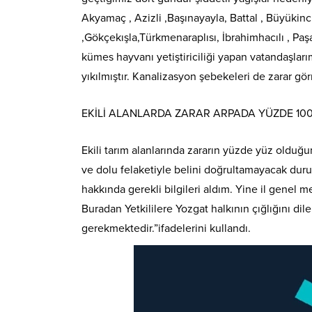
Akyamaç , Azizli ,Başınayayla, Battal , Büyükincirl
,Gökçekışla,Türkmenaraplısı, İbrahimhacılı , Paş
kümes hayvanı yetiştiriciliği yapan vatandaşları
yıkılmıştır. Kanalizasyon şebekeleri de zarar g
EKİLİ ALANLARDA ZARAR ARPADA YÜZDE 10
Ekili tarım alanlarında zararın yüzde yüz olduğu
ve dolu felaketiyle belini doğrultamayacak durum
hakkında gerekli bilgileri aldım. Yine il genel 
Buradan Yetkililere Yozgat halkının çığlığını di
gerekmektedir.”ifadelerini kullandı.