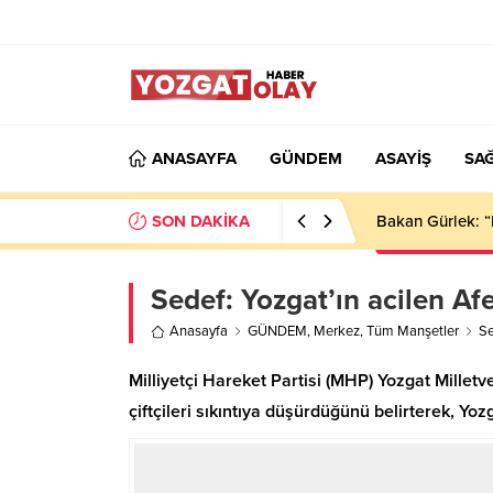
ANASAYFA
GÜNDEM
ASAYİŞ
SAĞ
SON DAKİKA
Bakan Gürlek: “
Sedef: Yozgat’ın acilen Af
Anasayfa
GÜNDEM
,
Merkez
,
Tüm Manşetler
Se
Milliyetçi Hareket Partisi (MHP) Yozgat Milletv
çiftçileri sıkıntıya düşürdüğünü belirterek, Yoz