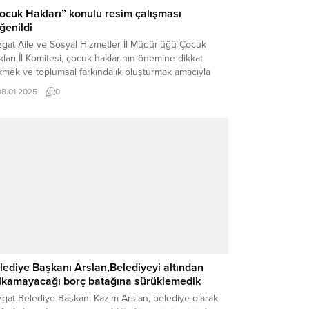
ocuk Hakları” konulu resim çalışması
ğenildi
zgat Aile ve Sosyal Hizmetler İl Müdürlüğü Çocuk
ları İl Komitesi, çocuk haklarının önemine dikkat
kmek ve toplumsal farkındalık oluşturmak amacıyla
amlı bir etkinliğe imza attı. Agahefendi Okulu’nun
08.01.2025
0
arına, “Çocuk Hakları” temalı bir resim çalışması
çekleştirildi. Etkinlik, hem çocukların hakları
nusunda bilinçlenmelerine katkı sağlamak hem de
atsal yeteneklerini geliştirmeleri için...
lediye Başkanı Arslan,Belediyeyi altından
lkamayacağı borç batağına sürüklemedik
gat Belediye Başkanı Kazım Arslan, belediye olarak