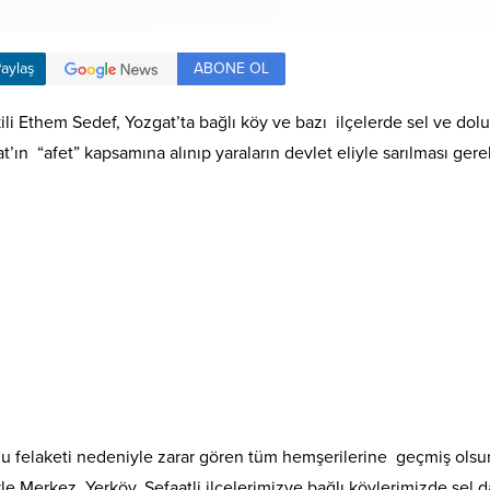
ABONE OL
aylaş
kili Ethem Sedef, Yozgat’ta bağlı köy ve bazı ilçelerde sel ve dolu
at’ın “afet” kapsamına alınıp yaraların devlet eliyle sarılması gere
lu felaketi nedeniyle zarar gören tüm hemşerilerine geçmiş olsun d
le Merkez, Yerköy, Şefaatli ilçelerimizve bağlı köylerimizde sel d