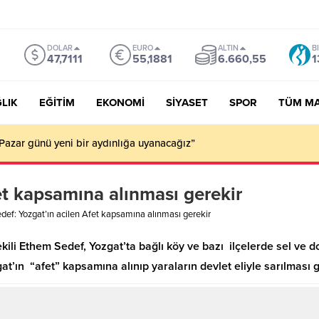
DOLAR
EURO
ALTIN
B
47,7111
55,1881
6.660,55
1
LIK
EĞİTİM
EKONOMİ
SİYASET
SPOR
TÜM M
Pazar günü yeni bir aydınlığa uyanacağız”
et kapsamına alınması gerekir
def: Yozgat’ın acilen Afet kapsamına alınması gerekir
ekili Ethem Sedef, Yozgat’ta bağlı köy ve bazı ilçelerde sel ve d
gat’ın “afet” kapsamına alınıp yaraların devlet eliyle sarılması 