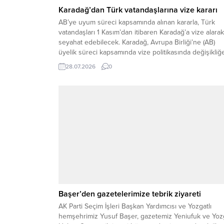
Karadağ’dan Türk vatandaşlarına vize kararı
AB’ye uyum süreci kapsamında alınan kararla, Türk
vatandaşları 1 Kasım’dan itibaren Karadağ’a vize alarak
seyahat edebilecek. Karadağ, Avrupa Birliği’ne (AB)
üyelik süreci kapsamında vize politikasında değişikliğ
gidiyor. Karadağ Dışişleri Bakanlığı’nın açıkladığı yeni
28.07.2026
0
düzenlemeye göre, Türk vatandaşları 1 Kasım 2026’d
itibaren Karadağ’a girişte vize almak zorunda olacak.
Karar, Türkiye’nin yanı sıra...
Başer’den gazetelerimize tebrik ziyareti
AK Parti Seçim İşleri Başkan Yardımcısı ve Yozgatlı
hemşehrimiz Yusuf Başer, gazetemiz Yeniufuk ve Yoz