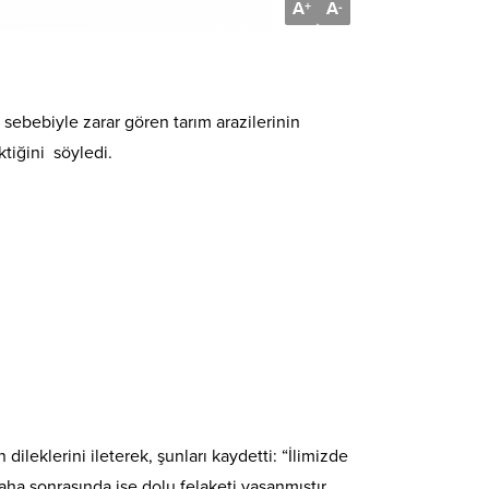
A
A
+
-
 sebebiyle zarar gören tarım arazilerinin
ktiğini söyledi.
ileklerini ileterek, şunları kaydetti: “İlimizde
aha sonrasında ise dolu felaketi yaşanmıştır.