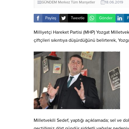
GÜNDEM
Merkez
Tüm Manşetler
18.06.2019
Paylaş
Tweetle
Gönder
P
Milliyetçi Hareket Partisi (MHP) Yozgat Milletve
çiftçileri sıkıntıya düşürdüğünü belirterek, Yozg
Milletvekili Sedef, yaptığı açıklamada; sel ve do
geçtiğimiz dört gündür şiddetli yağışlar nedeniy