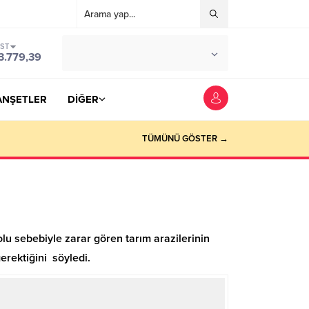
IST
°C
YOZGAT
3.779,39
PARÇALI BULUTLU
ANŞETLER
DİĞER
TÜMÜNÜ GÖSTER →
olu sebebiyle zarar gören tarım arazilerinin
gerektiğini söyledi.