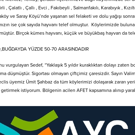
i , Çalatlı , Çallı , Evci , Fakıbeyli , Salmanfakılı, Karabıyık , Kı
aköy ve Saray Köyü’nde yaşanan sel felaketi ve dolu yağışı sonras
mızın ise çok sayıda hayvanı telef olmuştur. Köylerimizde bulunan 
örmüştür. Birçok kümes hayvanı, küçük ve büyükbaş hayvan da tele
0,BUĞDAYDA YÜZDE 50-70 ARASINDADIR
nu vurgulayan Sedef, “Yaklaşık 5 yıldır kuraklıktan dolayı zaten bo
a düşmüştür. Sigortası olmayan çiftçimiz çaresizdir. Sayın Valimi
meclis üyemiz Ümit Şahbaz da tüm köylerimizi dolaşarak zararı yeri
le getirmek istiyorum. Bölgenin acilen AFET kapsamına alınıp yaral