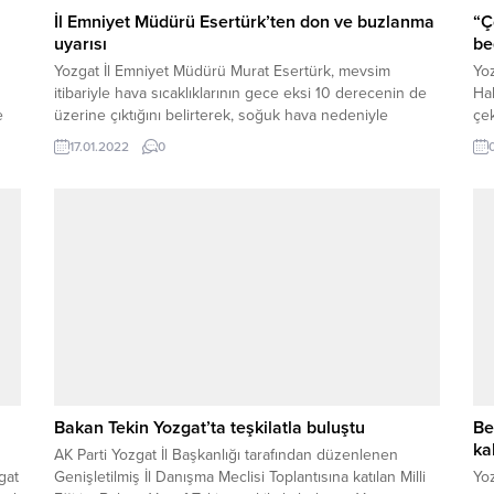
İl Emniyet Müdürü Esertürk’ten don ve buzlanma
“Ç
uyarısı
be
Yozgat İl Emniyet Müdürü Murat Esertürk, mevsim
Yo
itibariyle hava sıcaklıklarının gece eksi 10 derecenin de
Hak
e
üzerine çıktığını belirterek, soğuk hava nedeniyle
çe
yollarda oluşabilecek don ve buzlanmaya karşı
anl
17.01.2022
0
an
sürücüleri daha dikkatli araç kullanmaları konusunda
duv
uyardı.
ger
ko
san
Bakan Tekin Yozgat’ta teşkilatla buluştu
Be
ka
AK Parti Yozgat İl Başkanlığı tarafından düzenlenen
gat
Genişletilmiş İl Danışma Meclisi Toplantısına katılan Milli
Yoz