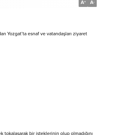
A
A
+
-
dan Yozgat’ta esnaf ve vatandaşları ziyaret
 tokalaşarak bir isteklerinin olup olmadığını