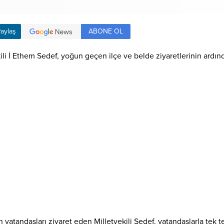
ABONE OL
aylaş
kili İ Ethem Sedef, yoğun geçen ilçe ve belde ziyaretlerinin ardın
tandaşları ziyaret eden Milletvekili Sedef, vatandaşlarla tek tek