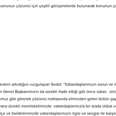
f, sorunun çözümü için çeşitli görüşmelerde bulunarak konunun çöz
evkini artırdığını vurgulayan Sedef, “Vatandaşlarımızın sorun ve 
ın Genel Başkanımızın da sürekli ifade ettiği gibi önce vatan, ö
numuz gibi görerek çözümü noktasında elimizden gelen bütün gayr
 yana sürekli memleketimizde vatandaşlarımızla bir arada olduk 
çe ve beldelerimizde vatandaşlarımızın ilgisi ve sevgisi ile karşıl