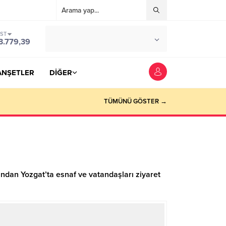
IST
°C
YOZGAT
3.779,39
PARÇALI BULUTLU
ANŞETLER
DİĞER
TÜMÜNÜ GÖSTER →
dından Yozgat’ta esnaf ve vatandaşları ziyaret