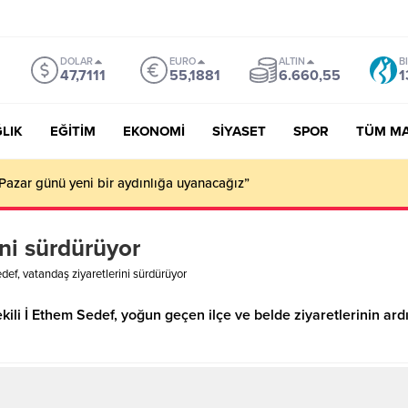
DOLAR
EURO
ALTIN
B
47,7111
55,1881
6.660,55
1
LIK
EĞİTİM
EKONOMİ
SİYASET
SPOR
TÜM M
Pazar günü yeni bir aydınlığa uyanacağız”
ini sürdürüyor
def, vatandaş ziyaretlerini sürdürüyor
ekili İ Ethem Sedef, yoğun geçen ilçe ve belde ziyaretlerinin ar