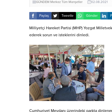
GÜNDEM
Merkez
Tüm Manşetler
02.08.2021
Paylaş
Tweetle
Gönder
P
Milliyetçi Hareket Partisi (MHP) Yozgat Milletve
ederek sorun ve isteklerini dinledi.
Cumhuriyet Meydanı üzerindeki parkta dinlenen va