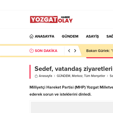
ANASAYFA
GÜNDEM
ASAYİŞ
SAĞ
SON DAKİKA
Bakan Gürlek: “
Sedef, vatandaş ziyaretler
Anasayfa
GÜNDEM
,
Merkez
,
Tüm Manşetler
Se
Milliyetçi Hareket Partisi (MHP) Yozgat Milletv
ederek sorun ve isteklerini dinledi.