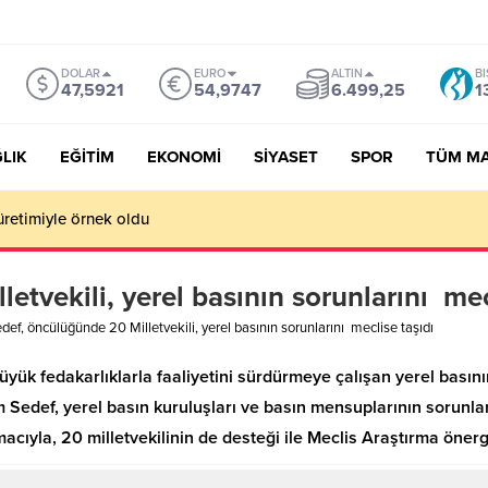
DOLAR
EURO
ALTIN
BI
47,5921
54,9747
6.499,25
1
LIK
EĞİTİM
EKONOMİ
SİYASET
SPOR
TÜM M
üretimiyle örnek oldu
etvekili, yerel basının sorunlarını mec
def, öncülüğünde 20 Milletvekili, yerel basının sorunlarını meclise taşıdı
ük fedakarlıklarla faaliyetini sürdürmeye çalışan yerel basını
 Sedef, yerel basın kuruluşları ve basın mensuplarının sorunları
cıyla, 20 milletvekilinin de desteği ile Meclis Araştırma önerg