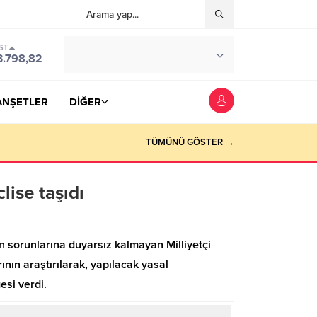
ST
°C
YOZGAT
3.798,82
PARÇALI BULUTLU
ANŞETLER
DİĞER
TÜMÜNÜ GÖSTER →
lise taşıdı
n sorunlarına duyarsız kalmayan Milliyetçi
nın araştırılarak, yapılacak yasal
esi verdi.