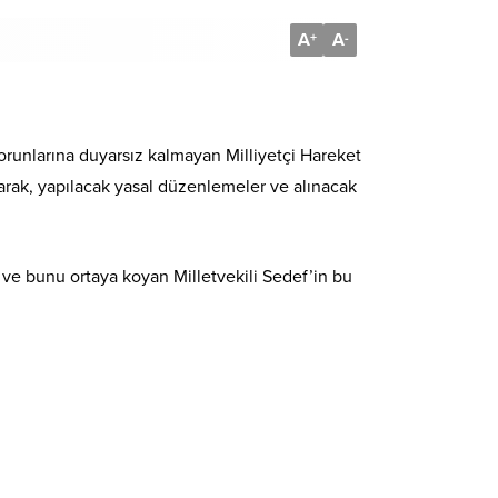
A
A
+
-
orunlarına duyarsız kalmayan Milliyetçi Hareket
ılarak, yapılacak yasal düzenlemeler ve alınacak
 ve bunu ortaya koyan Milletvekili Sedef’in bu