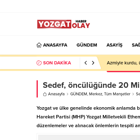
ANASAYFA
GÜNDEM
ASAYİŞ
SAĞ
SON DAKİKA
Azmiyle kurdu, 
Sedef, öncülüğünde 20 Mill
Anasayfa
GÜNDEM
,
Merkez
,
Tüm Manşetler
Se
Yozgat ve ülke genelinde ekonomik anlamda büy
Hareket Partisi (MHP) Yozgat Milletvekili Ethem
düzenlemeler ve alınacak önlemlerin tespiti ama