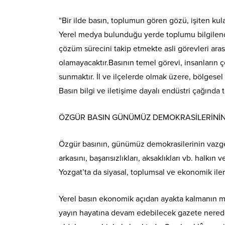
“Bir ilde basın, toplumun gören gözü, işiten kul
Yerel medya bulunduğu yerde toplumu bilgilendi
çözüm sürecini takip etmekte asli görevleri ar
olamayacaktır.Basının temel görevi, insanların 
sunmaktır. İl ve ilçelerde olmak üzere, bölgesel k
Basın bilgi ve iletişime dayalı endüstri çağında
ÖZGÜR BASIN GÜNÜMÜZ DEMOKRASİLERİNİN
Özgür basının, günümüz demokrasilerinin vazge
arkasını, başarısızlıkları, aksaklıkları vb. halk
Yozgat’ta da siyasal, toplumsal ve ekonomik ile
Yerel basın ekonomik açıdan ayakta kalmanın müc
yayın hayatına devam edebilecek gazete neredeys