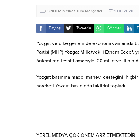
GÜNDEM
Merkez
Tüm Manşetler
20.10.2020
Paylaş
Tweetle
Gönder
P
Yozgat ve ülke genelinde ekonomik anlamda büyük
Partisi (MHP) Yozgat Milletvekili Ethem Sedef, y
önlemlerin tespiti amacıyla, 20 milletvekilinin 
Yozgat basınına maddi manevi desteğini hiçbir z
hareketi Yozgat basınında taktirini topladı.
YEREL MEDYA ÇOK ÖNEM ARZ ETMEKTEDİR