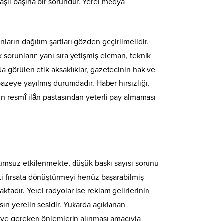
başlı başına bir sorundur. Yerel medya
ların dağıtım şartları gözden geçirilmelidir.
 sorunların yanı sıra yetişmiş eleman, teknik
da görülen etik aksaklıklar, gazetecinin hak ve
pazeye yayılmış durumdadır. Haber hırsızlığı,
in resmî ilân pastasından yeterli pay almaması
olumsuz etkilenmekte, düşük baskı sayısı sorunu
eti fırsata dönüştürmeyi henüz başarabilmiş
ktadır. Yerel radyolar ise reklam gelirlerinin
asın yerelin sesidir. Yukarda açıklanan
sı ve gereken önlemlerin alınması amacıyla