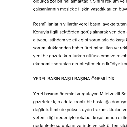
oldukça zor bir hal almaktadır. Sınırlı reklâm ve
çalışanlarının mesleğe ilişkin yaşadıkları en büy
Resmî ilanların yıllardır yerel basını ayakta tu
Konuyla ilgili sektörden görüş alınarak yeniden 
altyapı, istihdam ve etik gibi sorunlarla da karş
sorumluluklarından haber üretimine, ilan ve rekl
yeni bir gazete kurulurken nüfusa oran ve rekab
ekonomik sorunları derinleştirmektedir.”diye ko
YEREL BASIN BAŞLI BAŞINA ÖNEMLİDİR
Yerel basının önemini vurgulayan Miletvekili Sed
gazeteler için adeta kronik bir hastalığa dönüş
değildir. İlimizde yüksek uydu frekans kiraları v
yetersizliği nedeniyle rekabet koşullarında ezilm
nedenlerle sorunların yerinde ve sektör temsilci