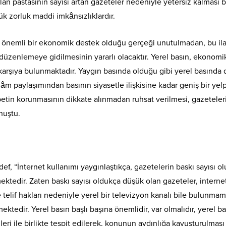
 ilan pastasının sayısı artan gazeteler nedeniyle yetersiz kalması 
ük zorluk maddi imkânsızlıklardır.
tan önemli bir ekonomik destek olduğu gerçeği unutulmadan, bu ilan
düzenlemeye gidilmesinin yararlı olacaktır. Yerel basın, ekonomik
ı karşıya bulunmaktadır. Yaygın basında olduğu gibi yerel basında 
âm paylaşımından basının siyasetle ilişkisine kadar geniş bir yel
etin korunmasının dikkate alınmadan ruhsat verilmesi, gazeteler
nuştu.
ef, “İnternet kullanımı yaygınlaştıkça, gazetelerin baskı sayısı 
mektedir. Zaten baskı sayısı oldukça düşük olan gazeteler, intern
e telif hakları nedeniyle yerel bir televizyon kanalı bile bulunmama
ektedir. Yerel basın başlı başına önemlidir, var olmalıdır, yerel b
leri ile birlikte tespit edilerek, konunun aydınlığa kavuşturulma