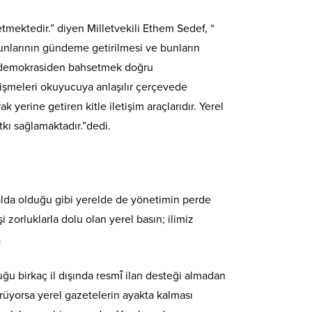
etmektedir.” diyen Milletvekili Ethem Sedef, “
unlarının gündeme getirilmesi ve bunların
da demokrasiden bahsetmek doğru
lişmeleri okuyucuya anlaşılır çerçevede
k yerine getiren kitle iletişim araçlarıdır. Yerel
tkı sağlamaktadır.”dedi.
lda olduğu gibi yerelde de yönetimin perde
 zorluklarla dolu olan yerel basın; ilimiz
.
ğu birkaç il dışında resmî ilan desteği almadan
rüyorsa yerel gazetelerin ayakta kalması