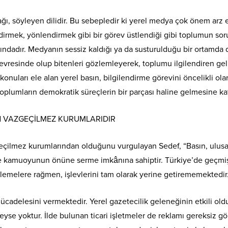
ağı, söyleyen dilidir. Bu sebepledir ki yerel medya çok önem arz 
rmek, yönlendirmek gibi bir görev üstlendiği gibi toplumun sor
asındadır. Medyanın sessiz kaldığı ya da susturulduğu bir ortam
çevresinde olup bitenleri gözlemleyerek, toplumu ilgilendiren ge
onuları ele alan yerel basın, bilgilendirme görevini öncelikli olara
 toplumların demokratik süreçlerin bir parçası haline gelmesine ka
 VAZGEÇİLMEZ KURUMLARIDIR
çilmez kurumlarından olduğunu vurgulayan Sedef, “Basın, ulusa
ın ve kamuoyunun önüne serme imkânına sahiptir. Türkiye’de geçmişi
rlemelere rağmen, işlevlerini tam olarak yerine getirememektedir
adelesini vermektedir. Yerel gazetecilik geleneğinin etkili oldu
e yoktur. İlde bulunan ticari işletmeler de reklamı gereksiz gö