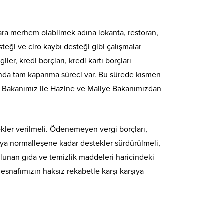
lara merhem olabilmek adına lokanta, restoran,
steği ve ciro kaybı desteği gibi çalışmalar
er, kredi borçları, kredi kartı borçları
ında tam kapanma süreci var. Bu sürede kısmen
ler Bakanımız ile Hazine ve Maliye Bakanımızdan
tekler verilmeli. Ödenemeyen vergi borçları,
ünya normalleşene kadar destekler sürdürülmeli,
ulunan gıda ve temizlik maddeleri haricindeki
esnafımızın haksız rekabetle karşı karşıya