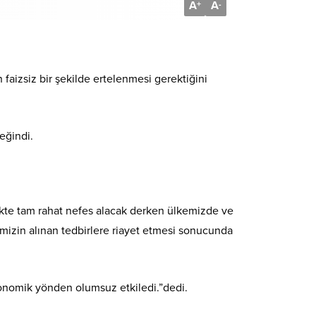
A
A
+
-
n faizsiz bir şekilde ertelenmesi gerektiğini
eğindi.
irlikte tam rahat nefes alacak derken ülkemizde ve
rimizin alınan tedbirlere riayet etmesi sonucunda
konomik yönden olumsuz etkiledi.”dedi.