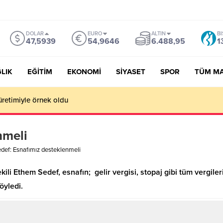
DOLAR
EURO
ALTIN
BI
47,5939
54,9646
6.488,95
1
LIK
EĞİTİM
EKONOMİ
SİYASET
SPOR
TÜM M
üretimiyle örnek oldu
nmeli
def: Esnafımız desteklenmeli
kili Ethem Sedef, esnafın; gelir vergisi, stopaj gibi tüm vergiler
öyledi.