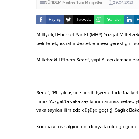
GÜNDEM
Merkez
Tüm Manşetler
29.04.2021
Paylaş
Tweetle
Gönder
P
Milliyetçi Hareket Partisi (MHP) Yozgat Milletvek
belirterek, esnafın desteklenmesi gerektiğini sö
Milletvekili Ethem Sedef, yaptığı açıklamada p
Sedef, “Bir yılı aşkın süredir işyerlerinde faali
ilimiz Yozgat’ta vaka sayılarının artması sebebi
vaka sayıları ilimizde düşüşe geçtiği Sağlık Bak
Korona virüs salgını tüm dünyada olduğu gibi ü