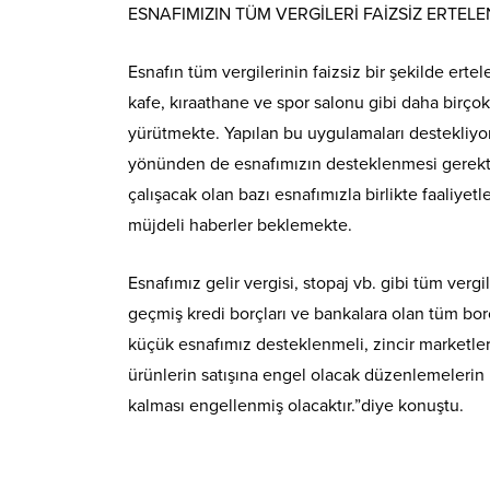
ESNAFIMIZIN TÜM VERGİLERİ FAİZSİZ ERTELE
Esnafın tüm vergilerinin faizsiz bir şekilde ert
kafe, kıraathane ve spor salonu gibi daha birçok 
yürütmekte. Yapılan bu uygulamaları destekliyor v
yönünden de esnafımızın desteklenmesi gerekti
çalışacak olan bazı esnafımızla birlikte faaliy
müjdeli haberler beklemekte.
Esnafımız gelir vergisi, stopaj vb. gibi tüm verg
geçmiş kredi borçları ve bankalara olan tüm bor
küçük esnafımız desteklenmeli, zincir marketler
ürünlerin satışına engel olacak düzenlemelerin 
kalması engellenmiş olacaktır.”diye konuştu.