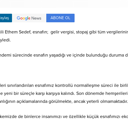
ABONE OL
aylaş
ili Ethem Sedef, esnafın; gelir vergisi, stopaj gibi tüm vergilerini
yledi.
andemi sürecinde esnafın yaşadığı ve içinde bulunduğu duruma d
yetleri sınırlandırılan esnafımız kontrollü normalleşme süreci ile b
yle yeni bir süreçle karşı karşıya kalındı. Son dönemde hemşerile
anlığının açıklamalarında görülmekte, ancak yeterli olmamaktadır.
lkemizde de binlerce insanımızı ve özellikle küçük esnafımızı e