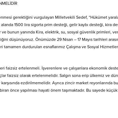
NMELİDİR
elenmesi gerektiğini vurgulayan Milletvekili Sedef, “Hükümet yara
alanda 1500 lira sigorta prim desteği, gelir kaybı desteği, kira de
e bunun yanında Kira, elektrik, su, sosyal güvenlik primleri, vergil
ğini düşünüyoruz. Önümüzde 29 Nisan – 17 Mayıs tarihleri aras
etleri tamamen durdurulan esnaflarımız Çalışma ve Sosyal Hizmet
ileri faizsiz ertelenmeli. İşverenlere ve çalışanlara ekonomik des
çlar faizsiz olarak ertelenmelidir. Salgın sona erip ülkemiz ve d
 karşısında ezdirilmemelidir. Ayrıca zincir market reyonlarında b
biran önce yapılması hayati önem taşımaktadır. Bu sayede küçük 