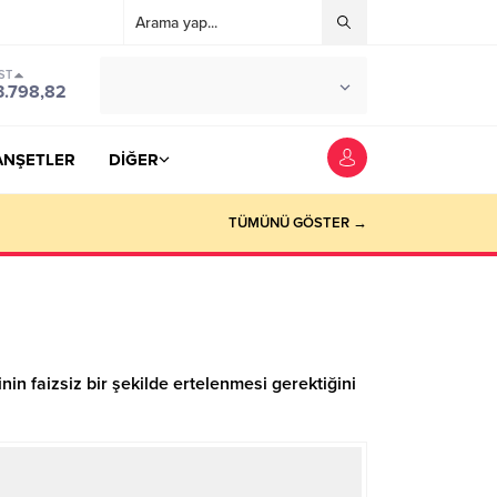
ST
°C
YOZGAT
3.798,82
PARÇALI BULUTLU
ANŞETLER
DİĞER
TÜMÜNÜ GÖSTER →
inin faizsiz bir şekilde ertelenmesi gerektiğini