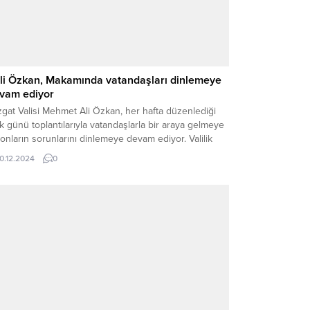
li Özkan, Makamında vatandaşları dinlemeye
vam ediyor
gat Valisi Mehmet Ali Özkan, her hafta düzenlediği
k günü toplantılarıyla vatandaşlarla bir araya gelmeye
onların sorunlarını dinlemeye devam ediyor. Valilik
kamında gerçekleştirilen görüşmelerde, vatandaşlar
10.12.2024
0
e getirdikleri talepler ve şikayetler hakkında Vali
an’a doğrudan bilgi veriyor. Vatandaşların sorunlarını
izlikle dinleyen Vali Özkan, her konuyu dikkatlice
erlendirerek, ilgili birimlere talimatlar...