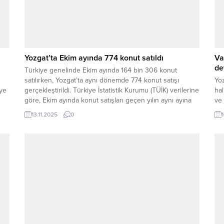
Yozgat’ta Ekim ayında 774 konut satıldı
Va
de
Türkiye genelinde Ekim ayında 164 bin 306 konut
satılırken, Yozgat’ta aynı dönemde 774 konut satışı
Yoz
eye
gerçekleştirildi. Türkiye İstatistik Kurumu (TÜİK) verilerine
hal
göre, Ekim ayında konut satışları geçen yılın aynı ayına
ve 
göre %0,5 oranında azalarak 164 bin 306 oldu. Konut
ma
13.11.2025
0
satış sayısının en fazla olduğu iller sırasıyla İstanbul (26
dil
bin 305),...
Özk
tit
değ