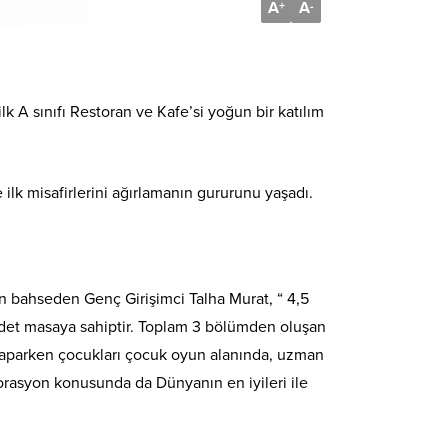
A
A
+
-
 A sınıfı Restoran ve Kafe’si yoğun bir katılım
 ilk misafirlerini ağırlamanın gururunu yaşadı.
en bahseden Genç Girişimci Talha Murat, “ 4,5
0 adet masaya sahiptir. Toplam 3 bölümden oluşan
ı yaparken çocukları çocuk oyun alanında, uzman
orasyon konusunda da Dünyanın en iyileri ile