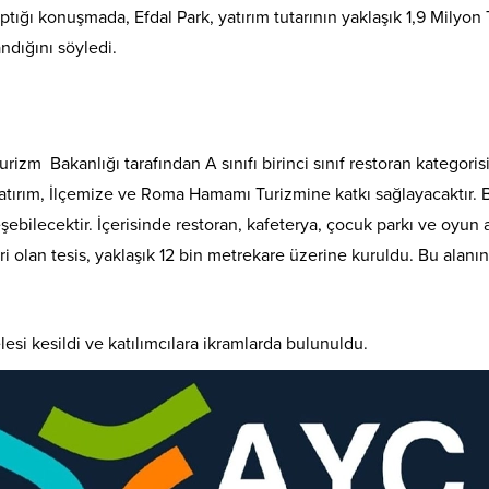
tığı konuşmada, Efdal Park, yatırım tutarının yaklaşık 1,9 Milyon
ndığını söyledi.
 Turizm Bakanlığı tarafından A sınıfı birinci sınıf restoran katego
atırım, İlçemize ve Roma Hamamı Turizmine katkı sağlayacaktır. Bu
ebilecektir. İçerisinde restoran, kafeterya, çocuk parkı ve oyun a
 olan tesis, yaklaşık 12 bin metrekare üzerine kuruldu. Bu alanı
lesi kesildi ve katılımcılara ikramlarda bulunuldu.