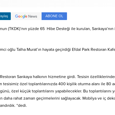
ABONE OL
aylaş
n (TKDK)’nın yüzde 65 Hibe Desteği ile kurulan, Sarıkaya’nın ilk
imci oğlu Talha Murat’ın hayata geçirdiği Efdal Park Restoran Kafe
Restoran Sarıkaya halkının hizmetine girdi. Tesisin özelliklerind
n tesisimiz özel toplantılarınızda 400 kişilik oturma alanı ile 8
ünü, özel küçük toplantılarını yapabilecekler. Bu toplantıların
nin daha rahat zaman geçirmelerini sağlayacak. Mobilya ve iç dek
andırdık. “dedi.