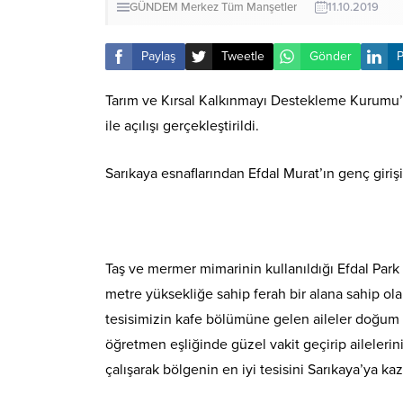
GÜNDEM
Merkez
Tüm Manşetler
11.10.2019
Paylaş
Tweetle
Gönder
P
Tarım ve Kırsal Kalkınmayı Destekleme Kurumu’nu
ile açılışı gerçekleştirildi.
Sarıkaya esnaflarından Efdal Murat’ın genç giriş
Taş ve mermer mimarinin kullanıldığı Efdal Park 
metre yüksekliğe sahip ferah bir alana sahip ola
tesisimizin kafe bölümüne gelen aileler doğum g
öğretmen eşliğinde güzel vakit geçirip aileleri
çalışarak bölgenin en iyi tesisini Sarıkaya’ya kaz