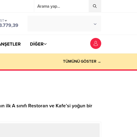
IST
°C
YOZGAT
3.779,39
PARÇALI BULUTLU
ANŞETLER
DİĞER
TÜMÜNÜ GÖSTER →
ilk A sınıfı Restoran ve Kafe’si yoğun bir