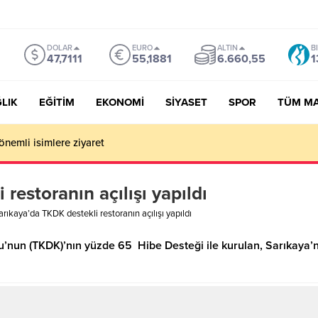
DOLAR
EURO
ALTIN
B
47,7111
55,1881
6.660,55
1
LIK
EĞİTİM
EKONOMİ
SİYASET
SPOR
TÜM M
önemli isimlere ziyaret
restoranın açılışı yapıldı
rıkaya’da TKDK destekli restoranın açılışı yapıldı
nun (TKDK)’nın yüzde 65 Hibe Desteği ile kurulan, Sarıkaya’nın 