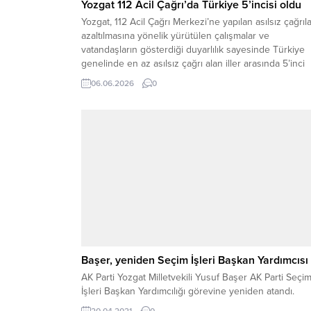
Yozgat 112 Acil Çağrı’da Türkiye 5’incisi oldu
Yozgat, 112 Acil Çağrı Merkezi’ne yapılan asılsız çağrıla
azaltılmasına yönelik yürütülen çalışmalar ve
vatandaşların gösterdiği duyarlılık sayesinde Türkiye
genelinde en az asılsız çağrı alan iller arasında 5’inci
sıraya yükseldi.Yozgat Valiliği tarafından paylaşılan
06.06.2026
0
güncel verilere göre, son dönemde gerçekleştirilen
bilgilendirme ve farkındalık faaliyetleri, asılsız çağrı
oranının önemli ölçüde düşmesinde etkili oldu....
Başer, yeniden Seçim İşleri Başkan Yardımcısı
AK Parti Yozgat Milletvekili Yusuf Başer AK Parti Seçi
İşleri Başkan Yardımcılığı görevine yeniden atandı.
20.04.2021
0