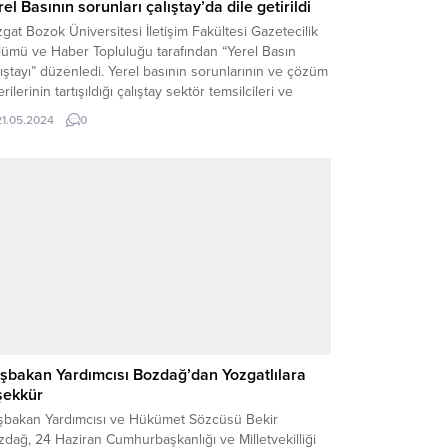
rel Basının sorunları çalıştay’da dile getirildi
gat Bozok Üniversitesi İletişim Fakültesi Gazetecilik
lümü ve Haber Topluluğu tarafından “Yerel Basın
ıştayı” düzenledi. Yerel basının sorunlarının ve çözüm
rilerinin tartışıldığı çalıştay sektör temsilcileri ve
demiyi bir araya getirdi.
21.05.2024
0
şbakan Yardımcısı Bozdağ’dan Yozgatlılara
şekkür
şbakan Yardımcısı ve Hükümet Sözcüsü Bekir
dağ, 24 Haziran Cumhurbaşkanlığı ve Milletvekilliği