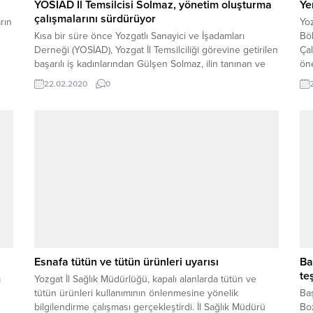
YOSİAD İl Temsilcisi Solmaz, yönetim oluşturma
Ye
çalışmalarını sürdürüyor
rın
Yoz
Kısa bir süre önce Yozgatlı Sanayici ve İşadamları
Bö
Derneği (YOSİAD), Yozgat İl Temsilciliği görevine getirilen
Çal
başarılı iş kadınlarından Gülşen Solmaz, ilin tanınan ve
öne
sevilen simalarından oluşturduğu genç ekip arkadaşları
aka
22.02.2020
0
ile bir araya gelerek yönetim kurulu oluşturma
çalışmalarını sürdürdü.
Esnafa tütün ve tütün ürünleri uyarısı
Ba
te
m
Yozgat İl Sağlık Müdürlüğü, kapalı alanlarda tütün ve
tütün ürünleri kullanımının önlenmesine yönelik
Ba
bilgilendirme çalışması gerçekleştirdi. İl Sağlık Müdürü
Boz