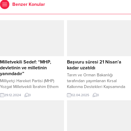
Benzer Konular
Milletvekili Sedef: “MHP,
Başvuru süresi 21 Nisan’a
devletinin ve milletinin
kadar uzatıldı
yanındadır”
Tarım ve Orman Bakanlığı
Milliyetçi Hareket Partisi (MHP)
tarafından yayımlanan Kırsal
Yozgat Milletvekili İbrahim Ethem
Kalkınma Destekleri Kapsamında
Sedef, partisinin ve Genel
Tarıma Dayalı Yatırımlarının
29.12.2024
0
02.04.2025
0
Başkanları Devlet Bahçeli’nin, siyasi
Desteklenmesi Hakkında Tebliğ
ikbal peşinde değil, vatan, bayrak,
(Tebliğ No: 2024/43), 20 Şubat
devlet ve millet uğruna hareket
2025 tarihli ve 32819 sayılı Resmi
ettiğini söyledi. Sedef, MHP’nin
Gazete’de yayımlanarak yürürlüğe
izlediği politikanın, devletin
girdi. Bu tebliğ kapsamında,
bölünmez bütünlüğüne
Yozgat’taki üreticilerin Kırsal