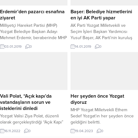
odaklandığını ve bunun zamanla
Kalkınma Destekleme Kurumu’ndan
daha iyi anlaşılacağını belirtti.
(KKDK) faydalanabilmesi için
Erdemir’den pazarcı esnafına
Başer: Belediye hizmetlerini
Milletvekili Ethem Sedef,
başvuru süresi 21 Nisan 2025
ziyaret
en iyi AK Parti yapar
beraberinde MHP İl Başkanı...
tarihine kadar...
Milliyetçi Hareket Partisi (MHP)
AK Parti Yozgat Milletvekili ve
Yozgat Belediye Başkan Adayı
Seçim İşleri Başkan Yardımcısı
Mehmet Erdemir, beraberinde MHP
Yusuf Başer, AK Parti’nin kuruluş
Yozgat Milletvekili Ethem Sedef, İl
felsefesinin vatandaş odaklı hizmet
03.01.2019
0
14.01.2019
0
Başkanı Ferhat Altan ve Merkez
bulunduğunu belirterek, belediye
İlçe Başkanı Tekin Irgatoğlu ile
hizmetlerini en iyi AK Parti’nin
birlikte, Pazarcı esnafını ziyaret
yaptığını söyledi.
ederek esnafın sorun ve isteklerini
dinledi.
Vali Polat, “Açık kapı’da
Her şeyden önce Yozgat
vatandaşların sorun ve
diyoruz
isteklerini dinledi
MHP Yozgat Milletvekili Ethem
Yozgat Valisi Ziya Polat, düzenli
Sedef Yozgat’ın her şeyden önce
olarak gerçekleştirdiği “Açık Kapı”
geldiğini belirtti.
halk toplantısında vatandaşların
16.11.2022
0
19.04.2023
0
sorun ve isteklerini dinledi.