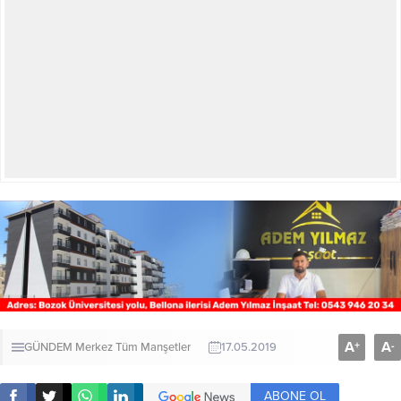
A
A
+
-
GÜNDEM
Merkez
Tüm Manşetler
17.05.2019
ABONE OL