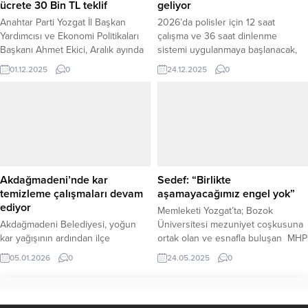
ücrete 30 Bin TL teklif
geliyor
saklandığı...
Anahtar Parti Yozgat İl Başkan
2026’da polisler için 12 saat
Yardımcısı ve Ekonomi Politikaları
çalışma ve 36 saat dinlenme
Başkanı Ahmet Ekici, Aralık ayında
sistemi uygulanmaya başlanacak,
toplanacak Asgari Ücret Tespit
geçiş süreci Ekim veya Kasım’da
01.12.2025
0
24.12.2025
0
Komisyonu öncesi partisinin
başlayacak. Polis
teklifini kamuoyuyla paylaştı. Ekici,
teşkilatında çalışma sürelerinde
asgari ücretin 30.000 TL olarak
önemli bir değişiklik geliyor. Yeni
belirlenmesi gerektiğini vurguladı.
sisteme göre polisler 12 saat görev
Ekici, Türkiye’de asgari ücretle
yapacak, ardından 36 saat
çalışanların sayısının Eurostat
dinlenme süresi alacak.
verilerine göre 11,5 milyon
Planlamalara göre, sistemin
olduğunu hatırlatarak bu rakamın
uygulanmasına 2026 yılının Ekim
Akdağmadeni’nde kar
Sedef: “Birlikte
20 Avrupa...
veya Kasım aylarında...
temizleme çalışmaları devam
aşamayacağımız engel yok”
ediyor
Memleketi Yozgat’ta; Bozok
Akdağmadeni Belediyesi, yoğun
Üniversitesi mezuniyet coşkusuna
kar yağışının ardından ilçe
ortak olan ve esnafla buluşan MHP
genelinde biriken karların
Yozgat Milletvekili İbrahim Ethem
05.01.2026
0
24.05.2025
0
temizlenmesi için çalışmalarını
Sedef, “Birlikte aşamayacağımız
aralıksız sürdürüyor. Başkan Nezih
engel yok.”dedi. Milliyetçi Hareket
Yalçın, belediye ekiplerinin yol
Partisi (MHP) Yozgat Milletvekili
kenarları, refüjler ve kaldırımlarda
İbrahim Ethem Sedef, yoğun