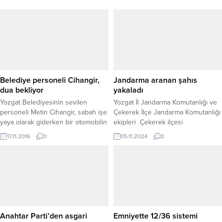
Belediye personeli Cihangir,
Jandarma aranan şahıs
dua bekliyor
yakaladı
Yozgat Belediyesinin sevilen
Yozgat İl Jandarma Komutanlığı ve
personeli Metin Cihangir, sabah işe
Çekerek İlçe Jandarma Komutanlığı
yaya olarak giderken bir otomobilin
ekipleri Çekerek ilçesi
çarpması sonucu meydana gelen
mahallesinde gerçekleştirilen
17.11.2016
0
05.11.2024
0
kazada ağır yaralandı. Hastaneye
operasyon sonucu, hakkında
kaldırılan ve yoğun bakımda
“İstanbul Anadolu Asliye Ceza
tedavisi devam eden Cihangir,
Mahkemesi” tarafından verilen ve
sevenlerinin duasını bekliyor.
2022/2-41109 nolu kararla
Yozgat Belediyesinde yaklaşık 12
kesinleşmiş 5 yıl 9 ay hapis cezası
yıldır başta özel kalem ve çeşitli
bulunan (O.D.) isimli şahıs
birimlerinde görev yapan Metin
yakalayarak gözaltına aldı. Yapılan
Cihangir (43), kişiliği, karakteri...
operasyon neticesinde, aranan
Anahtar Parti’den asgari
Emniyette 12/36 sistemi
şahıs Çekerek ilçesinde