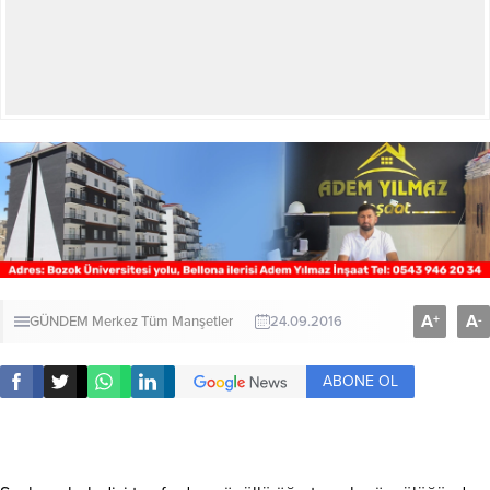
A
A
+
-
GÜNDEM
Merkez
Tüm Manşetler
24.09.2016
ABONE OL