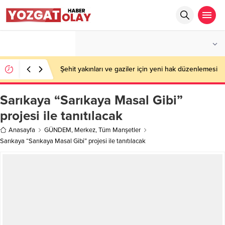
°C
YOZGAT
AÇIK
Şehit yakınları ve gaziler için yeni hak düzenlemesi
Sarıkaya “Sarıkaya Masal Gibi”
projesi ile tanıtılacak
Anasayfa
GÜNDEM
,
Merkez
,
Tüm Manşetler
Sarıkaya “Sarıkaya Masal Gibi” projesi ile tanıtılacak