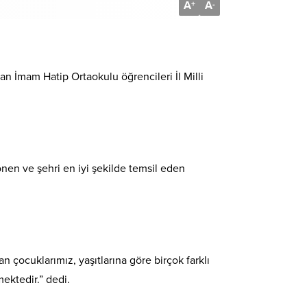
A
A
+
-
 İmam Hatip Ortaokulu öğrencileri İl Milli
önen ve şehri en iyi şekilde temsil eden
an çocuklarımız, yaşıtlarına göre birçok farklı
mektedir.” dedi.