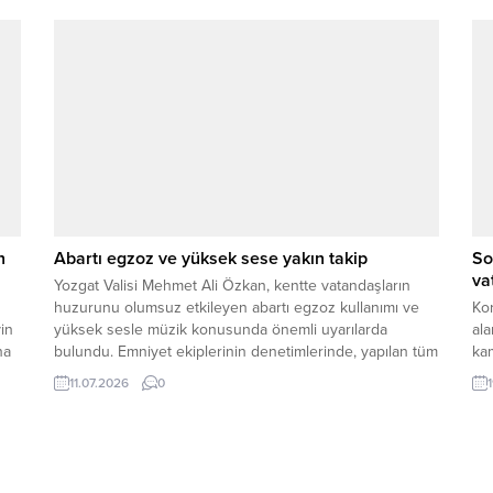
enflasyon riskinin artabileceğini söyledi. “KÜRESEL
TİCARET ZORLANIYOR” Şimşek, iki kritik geçiş
noktasında yaşanan...
n
Abartı egzoz ve yüksek sese yakın takip
So
va
Yozgat Valisi Mehmet Ali Özkan, kentte vatandaşların
huzurunu olumsuz etkileyen abartı egzoz kullanımı ve
Kor
in
yüksek sesle müzik konusunda önemli uyarılarda
al
na
bulundu. Emniyet ekiplerinin denetimlerinde, yapılan tüm
kam
uyarılara rağmen bu tür ihlallerin devam ettiğini belirten
hay
11.07.2026
0
Vali Özkan, toplumun huzurunu bozan davranışlara karşı
bi
taviz verilmeyeceğini ifade etti. Vali Özkan, özellikle
hasta, yaşlı...