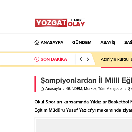
ANASAYFA
GÜNDEM
ASAYİŞ
SAĞ
SON DAKİKA
Azmiyle kurdu, 
Şampiyonlardan İl Milli Eğ
Anasayfa
GÜNDEM
,
Merkez
,
Tüm Manşetler
Şa
Okul Sporları kapsamında Yıldızlar Basketbol
Eğitim Müdürü Yusuf Yazıcı’yı makamında ziyare