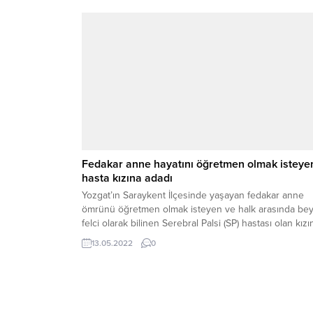
Fedakar anne hayatını öğretmen olmak isteye
hasta kızına adadı
Yozgat’ın Saraykent İlçesinde yaşayan fedakar anne
ömrünü öğretmen olmak isteyen ve halk arasında bey
felci olarak bilinen Serebral Palsi (SP) hastası olan kızı
adadı.
13.05.2022
0