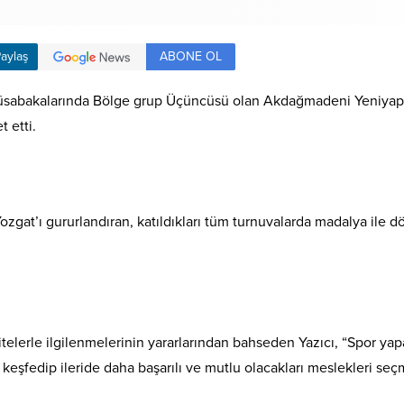
ABONE OL
aylaş
Müsabakalarında Bölge grup Üçüncüsü olan Akdağmadeni Yeniyapan
 etti.
ozgat’ı gururlandıran, katıldıkları tüm turnuvalarda madalya ile d
vitelerle ilgilenmelerinin yararlarından bahseden Yazıcı, “Spor yap
 keşfedip ileride daha başarılı ve mutlu olacakları meslekleri seç