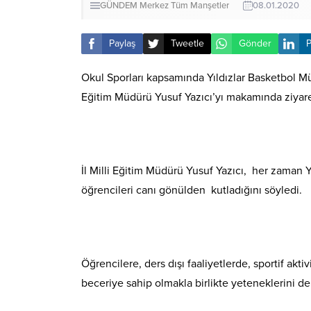
GÜNDEM
Merkez
Tüm Manşetler
08.01.2020
Paylaş
Tweetle
Gönder
P
Okul Sporları kapsamında Yıldızlar Basketbol 
Eğitim Müdürü Yusuf Yazıcı’yı makamında ziyaret
İl Milli Eğitim Müdürü Yusuf Yazıcı, her zaman Y
öğrencileri canı gönülden kutladığını söyledi.
Öğrencilere, ders dışı faaliyetlerde, sportif akti
beceriye sahip olmakla birlikte yeteneklerini de