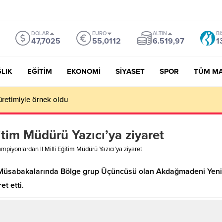
DOLAR
EURO
ALTIN
BI
47,7025
55,0112
6.519,97
1
LIK
EĞİTİM
EKONOMİ
SİYASET
SPOR
TÜM M
üretimiyle örnek oldu
itim Müdürü Yazıcı’ya ziyaret
mpiyonlardan İl Milli Eğitim Müdürü Yazıcı’ya ziyaret
 Müsabakalarında Bölge grup Üçüncüsü olan Akdağmadeni Yeniya
t etti.