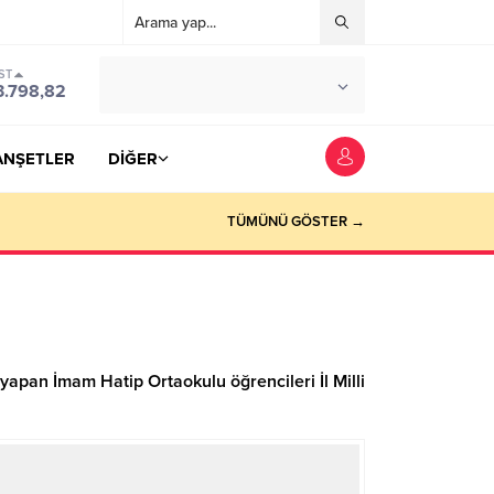
ST
°C
YOZGAT
3.798,82
PARÇALI BULUTLU
ANŞETLER
DİĞER
TÜMÜNÜ GÖSTER →
pan İmam Hatip Ortaokulu öğrencileri İl Milli