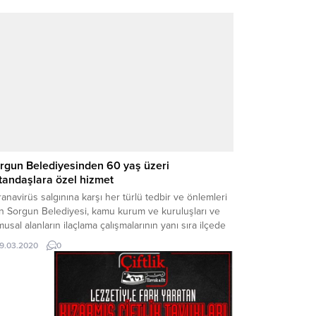
rgun Belediyesinden 60 yaş üzeri
tandaşlara özel hizmet
anavirüs salgınına karşı her türlü tedbir ve önlemleri
an Sorgun Belediyesi, kamu kurum ve kuruluşları ve
usal alanların ilaçlama çalışmalarının yanı sıra ilçede
ata geçirdiği 60 yaş üzeri yaşlı vatandaşlara özel yeni
19.03.2020
0
r hizmeti daha uygulamaya koydu.