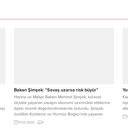
Bakan Şimşek: “Savaş uzarsa risk büyür”
Yo
Hazine ve Maliye Bakanı Mehmet Şimşek, küresel
Kaz
ölçekte yaşanan savaşın ekonomi üzerindeki etkilerine
top
işi
ilişkin önemli değerlendirmelerde bulundu. Şimşek,
alt
özellikle Kızıldeniz ve Hürmüz Boğazı’nda yaşanan
gerilimlerin küresel ticaret ve enerji fiyatlarını ciddi
17.03.2026
0
şekilde etkilediğini belirterek, savaşın uzaması halinde