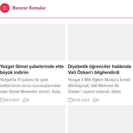
Benzer Konular
Yozgat Gimat şubelerinde ette
Diyabetik öğrenciler hakkında
büyük indirim
Vali Özkan’ı bilgilendirdi
Yozgat’ta 11 şubesi ile gıda
Yozgat İl Milli Eğitim Müdürü İsmail
sektörünün öncü kuruluşlarından
Altınkaynak, Vali Mehmet Ali
olan Gimat Marketler zinciri, Gıda,
Özkan’ı ziyaret ederek, ildeki
Tarım ve Hayvancılık Bakanlığının
diyabetik öğrencilerin sağlık ve
08.11.2017
0
03.12.2024
0
"Ucuz Et Projesi"ne destek
eğitim süreçleri hakkında detaylı bir
amacıyla et fiyatlarında indirim yaptı.
bilgilendirme yaptı. Altınkaynak, Milli
Eğitim Müdürlüğü olarak diyabetik
öğrencilerin eğitim hayatlarını
sürdürebilmeleri için gerekli