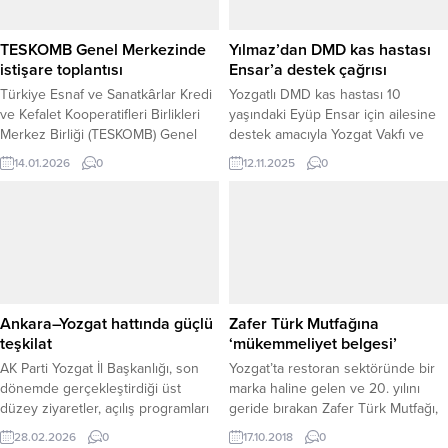
desteği sağladıklarını belirtti ve bu
süreçlerin yakından takip edildiğini
vurguladı. Ziyarette, diyabetik
TESKOMB Genel Merkezinde
Yılmaz’dan DMD kas hastası
öğrencilerin...
istişare toplantısı
Ensar’a destek çağrısı
Türkiye Esnaf ve Sanatkârlar Kredi
Yozgatlı DMD kas hastası 10
ve Kefalet Kooperatifleri Birlikleri
yaşındaki Eyüp Ensar için ailesine
Merkez Birliği (TESKOMB) Genel
destek amacıyla Yozgat Vakfı ve
Merkezinde, AK Parti Yozgat
İstanbul Yozgatlılar Federasyonu
14.01.2026
0
12.11.2025
0
teşkilatının katılımıyla kapsamlı bir
(İYF) ziyaret gerçekleştirildi.
istişare ve değerlendirme toplantısı
Ziyarette konuşan Yozgat Vakfı ve
gerçekleştirildi. Toplantıya;
İYF Genel Başkanı Ahmet Yılmaz,
TESKOMB Genel Başkanı ve AK
İstanbul Küçükçekmece Sefaköy’de
Parti Yozgat Milletvekili Abdulkadir
yaşayan Sarıkayalı ailenin yanında
Akgül, AK Parti Yozgat Milletvekili
olduklarını belirterek, Eyüp Ensar
Süleyman Şahan, AK Parti Yozgat İl
için ellerinden gelen tüm gayreti
Başkanı Hasan Kandemir...
göstereceklerini ifade etti....
Ankara–Yozgat hattında güçlü
Zafer Türk Mutfağına
teşkilat
‘mükemmeliyet belgesi’
AK Parti Yozgat İl Başkanlığı, son
Yozgat’ta restoran sektöründe bir
dönemde gerçekleştirdiği üst
marka haline gelen ve 20. yılını
düzey ziyaretler, açılış programları
geride bırakan Zafer Türk Mutfağı,
ve yatırım organizasyonlarıyla
TripAdvisor ‘Mükemmellik
28.02.2026
0
17.10.2018
0