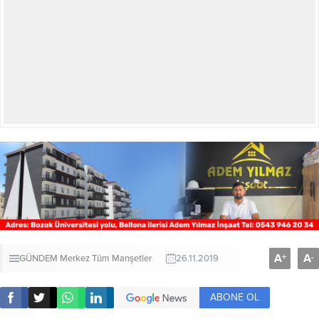
A
A
+
-
GÜNDEM
Merkez
Tüm Manşetler
26.11.2019
ABONE OL