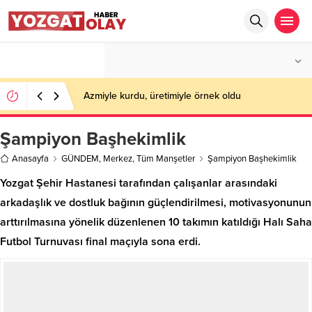
°C
YOZGAT
PARÇALI BULUTLU
Azmiyle kurdu, üretimiyle örnek oldu
Şampiyon Başhekimlik
Anasayfa
GÜNDEM
,
Merkez
,
Tüm Manşetler
Şampiyon Başhekimlik
Yozgat Şehir Hastanesi tarafından çalışanlar arasındaki
arkadaşlık ve dostluk bağının güçlendirilmesi, motivasyonunun
arttırılmasına yönelik düzenlenen 10 takımın katıldığı Halı Saha
Futbol Turnuvası final maçıyla sona erdi.