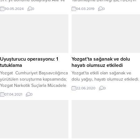
Sosyal Hizmetler İl Müdürlüğü
bahar dönemiyle birlikte her hafta
30.05.2024
0
04.03.2019
0
Sevgi Evleri'nde kalan çocukların
düzenlediği Cuma Sohbetleri
hazırladığı programa katıldı.
programı başladı. Beyder’in bu
haftaki konuğu Bozok Üniversitesi,
İİBF, İşletme Bölümü Öğretim Üyesi
Mehmet Kara oldu.
Uyuşturucu operasyonu: 1
Yozgat’ta sağanak ve dolu
tutuklama
hayatı olumsuz etkiledi
Yozgat Cumhuriyet Başsavcılığınca
Yozgat’ta etkili olan sağanak ve
yürütülen soruşturma kapsamında;
dolu yağışı, hayatı olumsuz etkiledi.
Yozgat Narkotik Suçlarla Mücadele
22.06.2020
0
Şube Müdürlüğü ekipleri
07.04.2021
0
uyuşturucu sattığı tespit edilen
M.B., isimli şüpheliyi üzerinde bir
miktar uyuşturucu ile birlikte
yakaladı