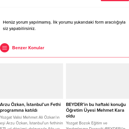
Henüz yorum yapılmamış. İlk yorumu yukarıdaki form aracılığıyla
siz yapabilirsiniz.
Benzer Konular
Arzu Özkan, İstanbul’un Fethi
BEYDER’in bu haftaki konuğu
programına katıldı
Öğretim Üyesi Mehmet Kara
oldu
Yozgat Valisi Mehmet Ali Özkan'ın
eşi Arzu Özkan, İstanbul'un fethinin
Yozgat Bozok Eğitim ve
571. yıl dönümü dolayısıyla Aile ve
Yardımlaşma Derneği (BEYDER)’in