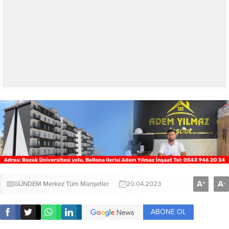
A
A
+
-
GÜNDEM
Merkez
Tüm Manşetler
20.04.2023
ABONE OL