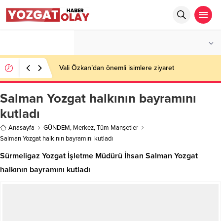
°C
YOZGAT
AZ BULUTLU
Vali Özkan’dan önemli isimlere ziyaret
Salman Yozgat halkının bayramını
kutladı
Anasayfa
GÜNDEM
,
Merkez
,
Tüm Manşetler
Salman Yozgat halkının bayramını kutladı
Sürmeligaz Yozgat İşletme Müdürü İhsan Salman Yozgat
halkının bayramını kutladı