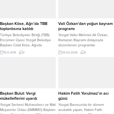
Başkan Köse, Ağrı’da TBB
Vali Özkan’dan yoğun bayram
toplantısına katıldı
programı
Türkiye Belediyeler Birliği (TBB)
Yozgat Valisi Mehmet Ali Özkan,
Encümen Üyesi Yozgat Belediye
Ramazan Bayramı dolayısıyla
Başkanı Celal Köse, Ağrıda
düzenlenen programlar
düzenlenen TBB toplantısına
kapsamında gün boyunca çeşitli
15.11.2019
0
20.03.2026
0
katıldı.
ziyaretler gerçekleştirerek
vatandaşlarla, kamu görevlileriyle
ve özel misafirlerle bir araya geldi.
Bayramın ilk saatlerinde, Vali Özkan
eşi Arzu Özkan ile birlikte Çocuk
Evleri Koordinasyon Merkezi’nde
misafir edilen çocukları Vali
Konutu’nda ağırladı. Çocuklarla
Başkan Bulut: Vergi
Hakim Fatih Yorulmaz’ın acı
yakından ilgilenen Vali Özkan,...
mükelleflerini uyardı
günü
Yozgat Serbest Muhasebeci ve Mali
Yozgat Barosunda bir dönem
Müşavirler Odası (SMMMO) Başkanı
avukatlık yapan, Hakim Fatih