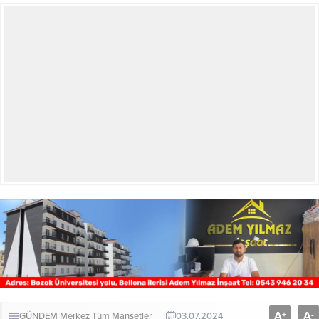
A
A
+
-
GÜNDEM
Merkez
Tüm Manşetler
03.07.2024