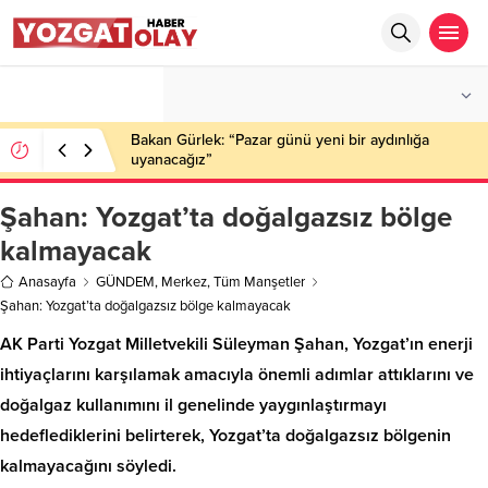
°C
YOZGAT
PARÇALI BULUTLU
Bakan Gürlek: “Pazar günü yeni bir aydınlığa
uyanacağız”
Şahan: Yozgat’ta doğalgazsız bölge
kalmayacak
Anasayfa
GÜNDEM
,
Merkez
,
Tüm Manşetler
Şahan: Yozgat’ta doğalgazsız bölge kalmayacak
AK Parti Yozgat Milletvekili Süleyman Şahan, Yozgat’ın enerji
ihtiyaçlarını karşılamak amacıyla önemli adımlar attıklarını ve
doğalgaz kullanımını il genelinde yaygınlaştırmayı
hedeflediklerini belirterek, Yozgat’ta doğalgazsız bölgenin
kalmayacağını söyledi.