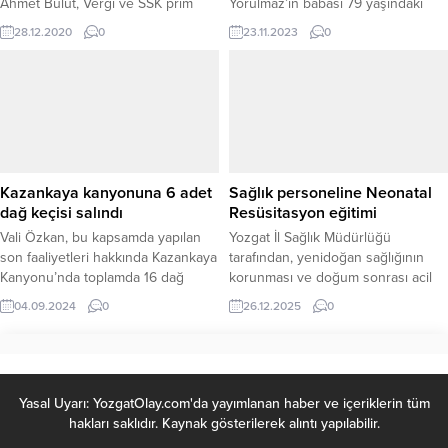
Ahmet Bulut, Vergi ve SSK prim
Yorulmaz’ın babası 79 yaşındaki
borçlarında yapılandırma
Bekir Yorulmaz hayatını kaybetti.
28.12.2020
0
23.11.2023
0
Başvurusu ve 2021 Yılına ait
kullanılacak defter tasdiklerinin
Noter onayının son gününün
31,12,2020 olduğunu belirterek
vergi mükelleflerini uyardı.
Kazankaya kanyonuna 6 adet
Sağlık personeline Neonatal
dağ keçisi salındı
Resüsitasyon eğitimi
Vali Özkan, bu kapsamda yapılan
Yozgat İl Sağlık Müdürlüğü
son faaliyetleri hakkında Kazankaya
tarafından, yenidoğan sağlığının
Kanyonu’nda toplamda 16 dağ
korunması ve doğum sonrası acil
keçisinin doğaya salındığını belirtti.
durumlarda doğru ve zamanında
04.09.2024
0
26.12.2025
0
müdahalenin sağlanması amacıyla
Neonatal Resüsitasyon Programı
(NRP) Eğitimi düzenlendi. Üç gün
süren eğitim programına, il
genelindeki sağlık tesislerinde
Yasal Uyarı: YozgatOlay.com'da yayımlanan haber ve içeriklerin tüm
görev yapan çok sayıda sağlık
hakları saklıdır. Kaynak gösterilerek alıntı yapılabilir.
profesyoneli katıldı. Alanında