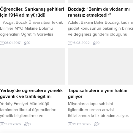
Sarıkaya Devlet Hastanesi Morguna
konulan şehidin naaşı buradan
Öğrenciler, Sarıkamış şehitleri
Bozdağ: “Benim de vicdanımı
alınarak konvoy...
için 1914 adım yürüdü
rahatsız etmektedir”
Yozgat Bozok Üniversitesi Teknik
Adalet Bakanı Bekir Bozdağ, kadına
Bilimler MYO Makine Bölümü
şiddet konusunun bakanlığın birinci
öğrencileri Öğretim Görevlisi
ve değişmez gündemi olduğunu
Makine Mühendisi Abdullah Doğan
vurgulayarak, “Türk Ceza
06.01.2017
0
16.03.2022
0
gözetiminde “Sarıkamış Şehitleri
Kanunu'nun, halk arasında 'iyi hal'
için Anma Yürüyüşü” düzenledi.
diye bilinen takdiri indirim
1914 yılında başlatılan ve 90 bin
sebeplerinin uygulanması
askerin şehit olduğu Sarıkamış
toplumumuzda infiale yol
harekatın 102.nci yıldönümü
açmaktadır. Ortaya çıkan hadiseler
dolayısıyla öğrenciler karla kaplı
ve bu hadiseler nedeniyle verilen
dağda 1914 adım yürüdü. 1.Dünya
kararlar, insanımızın vicdanını
Savaşı’nda Enver Paşa
sızlatmaktadır. Adalet Bakanı olarak
Yerköy’de öğrencilere yönelik
Tapu sahiplerine yeni haklar
komutasındaki Osmanlı...
bu kararlar benim de...
güvenlik ve trafik eğitimi
geliyor
Yerköy Emniyet Müdürlüğü
Milyonlarca tapu sahibini
tarafından ilkokul öğrencilerine
ilgilendiren orman arazisi
yönelik bilgilendirme ve
ihtilaflarında kritik bir adım atılıyor.
bilinçlendirme faaliyetleri
Meclise sunulan yeni torba yasa
13.01.2026
0
29.03.2026
0
gerçekleştirildi. Yerköy ilçesinde
teklifiyle, vatandaşların kendi