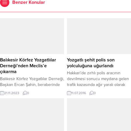
Benzer Konular
Balıkesir Körfez Yozgatlılar
Yozgatlı şehit polis son
Derneği’nden Meclis’e
yolculuğuna uğurlandı
çıkarma
Hakkari’de zırhlı polis aracının
Balıkesir Körfez Yozgatlılar Derneği,
devrilmesi sonucu meydana gelen
Başkan Ercan Şahin, beraberinde
trafik kazasında ağır yaralı olarak
yönetim kurulu üyeleriyle birlikte
kaldırıldığı hastanede şehit olan
21.11.2023
0
11.07.2016
0
Ankara'da meclise önemli bir
özel harekat polisi Yılmaz Gündüz
ziyaret gerçekleştirdi.
(26), memleketi Yozgat’ın Sarıkaya
İlçesinde son yolculuğuna
uğurlandı. Şehit Gündüz’ün
cenazesi Kayseri’den karayolu ile
Yozgat’ın Sarıkaya ilçesine getirildi.