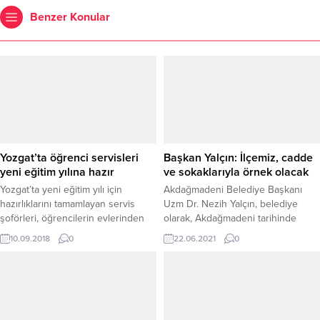
Benzer Konular
Yozgat’ta öğrenci servisleri
Başkan Yalçın: İlçemiz, cadde
yeni eğitim yılına hazır
ve sokaklarıyla örnek olacak
Yozgat’ta yeni eğitim yılı için
Akdağmadeni Belediye Başkanı
hazırlıklarını tamamlayan servis
Uzm Dr. Nezih Yalçın, belediye
şoförleri, öğrencilerin evlerinden
olarak, Akdağmadeni tarihinde
okullarına güvenli bir şekilde gidip
şimdiye kadar yapılan en kapsamlı
10.09.2018
0
22.06.2021
0
gelmeleri için araçlarının son
çalışmalardan bir tanesinin İstiklal
bakımlarını yaptırarak servise hazır
Caddesi Düzenleme Projesinin
hale getiriyor.
yakın zamanda tamamlanacağını
belirterek, İlçenin cadde ve
sokakları ile örnek bir kent haline
geleceğini söyledi.