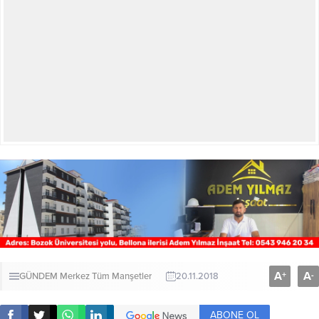
A
A
+
-
GÜNDEM
Merkez
Tüm Manşetler
20.11.2018
ABONE OL