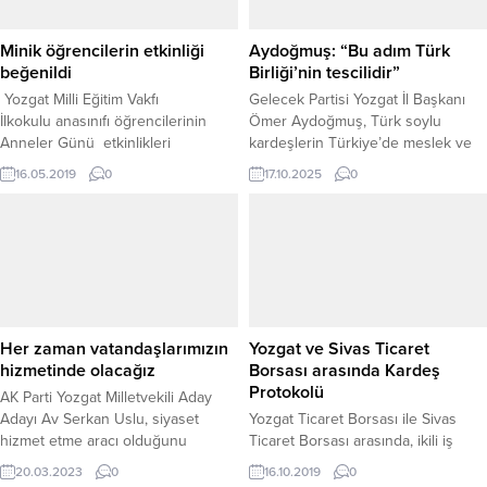
Minik öğrencilerin etkinliği
Aydoğmuş: “Bu adım Türk
beğenildi
Birliği’nin tescilidir”
Yozgat Milli Eğitim Vakfı
Gelecek Partisi Yozgat İl Başkanı
İlkokulu anasınıfı öğrencilerinin
Ömer Aydoğmuş, Türk soylu
Anneler Günü etkinlikleri
kardeşlerin Türkiye’de meslek ve
kapsamında düzenledikleri
sanatlarını serbestçe icra
16.05.2019
0
17.10.2025
0
program, büyük beğeni topladı.
edebilmesine imkân tanıyan kararı
“tarihi ve stratejik bir adım” olarak
değerlendirdi. Aydoğmuş yaptığı
açıklamada, “Devletlerin büyüklüğü,
toprak genişliğiyle değil; gönül
coğrafyasına sahip çıkmasıyla
ölçülür” diyerek Türkiye
Cumhuriyeti’nin aldığı bu kararı
Her zaman vatandaşlarımızın
Yozgat ve Sivas Ticaret
memnuniyetle karşıladıklarını
hizmetinde olacağız
Borsası arasında Kardeş
belirtti. “Türk...
Protokolü
AK Parti Yozgat Milletvekili Aday
Adayı Av Serkan Uslu, siyaset
Yozgat Ticaret Borsası ile Sivas
hizmet etme aracı olduğunu
Ticaret Borsası arasında, ikili iş
belirterek, her zaman vatandaşların
birliğini artırmak, ortak proje ve
20.03.2023
0
16.10.2019
0
yanında ve hizmetinde olacağını
faaliyetlerde bulunmak amacıyla