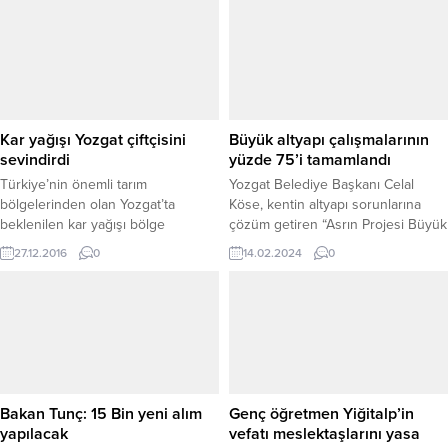
Bakkallar Odası Başkanlığına aday
Yozgat AFAD İl Müdürü olarak
olduğunu açıkladı.
atandı. Devir teslim sürecinin
ardından Bozkurt’un kısa süre
içinde kentteki yeni görevine
başlaması bekleniyor. Yapılan
değişiklikle birlikte gözler, yeni il
müdürünün Yozgat’taki afet
Kar yağışı Yozgat çiftçisini
Büyük altyapı çalışmalarının
yönetimi...
sevindirdi
yüzde 75’i tamamlandı
Türkiye’nin önemli tarım
Yozgat Belediye Başkanı Celal
bölgelerinden olan Yozgat’ta
Köse, kentin altyapı sorunlarına
beklenilen kar yağışı bölge
çözüm getiren “Asrın Projesi Büyük
çiftçisinin yüzünü güldürdü.
Altyapı” çalışmalarının hız
27.12.2016
0
14.02.2024
0
Yozgat’ın Yerköy Ziraat Odası
kesmeden devam ettiğini
Başkanı Bahri Yılmaz, yaptığı
belirterek, şuana kadar yaklaşık
açıklamada mevsim itibariyle
yüzde 75’inin tamamlandığını
beklenilen kar yağışının bölge
söyledi.
çiftçisini sevindirdiğini söyledi.
Yılmaz, “Çiftçimiz ekim ayında
hububatını yani buğdayını tarlasına
ekimini yaparak yağışların olmasını
Bakan Tunç: 15 Bin yeni alım
Genç öğretmen Yiğitalp’in
bekliyor. Maasefe bugüne kadar
yapılacak
vefatı meslektaşlarını yasa
beklenilen yağış bir türlü