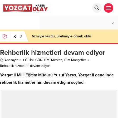
°C
YOZGAT
PARÇALI BULUTLU
Azmiyle kurdu, üretimiyle örnek oldu
Rehberlik hizmetleri devam ediyor
Anasayfa
EĞİTİM
,
GÜNDEM
,
Merkez
,
Tüm Manşetler
Rehberlik hizmetleri devam ediyor
Yozgat İl Milli Eğitim Müdürü Yusuf Yazıcı, Yozgat il genelinde
rehberlik hizmetlerinin devam ettiğini söyledi.