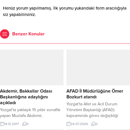
Henüz yorum yapılmamış. İlk yorumu yukarıdaki form aracılığıyla
siz yapabilirsiniz.
Benzer Konular
Akdemir, Bakkallar Odası
AFAD İl Müdürlüğüne Ömer
Başkanlığına adaylığını
Bozkurt atandı
açıkladı
Yozgat’ta Afet ve Acil Durum
Yozgat’ta yaklaşık 15 yıldır esnaflık
Yönetimi Başkanlığı (AFAD)
yapan Mustafa Akdemir,
kapsamında görev değişikliği
önümüzdeki aylar içerisinde
gerçekleşti. Kars AFAD İl Müdürü
14.12.2017
0
24.07.2026
0
yapılması planlanan Yozgat
olarak görev yapan Ömer Bozkurt,