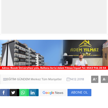
A
A
+
-
EĞİTİM
GÜNDEM
Merkez
Tüm Manşetler
14.12.2018
ABONE OL