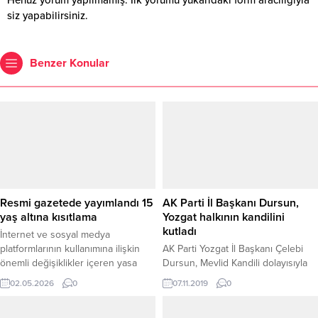
siz yapabilirsiniz.
Benzer Konular
Resmi gazetede yayımlandı 15
AK Parti İl Başkanı Dursun,
yaş altına kısıtlama
Yozgat halkının kandilini
kutladı
İnternet ve sosyal medya
platformlarının kullanımına ilişkin
AK Parti Yozgat İl Başkanı Çelebi
önemli değişiklikler içeren yasa
Dursun, Mevlid Kandili dolayısıyla
düzenlemesi, Resmî Gazete’de
yayınladığı mesajında Yozgat
02.05.2026
0
07.11.2019
0
yayımlanarak yürürlüğe girdi. Yeni
halkının kandilini kutladı.
düzenleme ile birlikte dijital