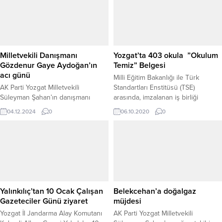
platformlara yönelik özellikle
çocukların korunmasına dair kritik
hükümler getirildi. Düzenlemeye
göre, 5651 Sayılı Kanun
kapsamında yapılan değişikliklerle
sosyal ağ sağlayıcıları, 15 yaşını
Milletvekili Danışmanı
Yozgat’ta 403 okula ”Okulum
doldurmamış kullanıcılara hizmet
Gözdenur Gaye Aydoğan’ın
Temiz” Belgesi
sunamayacak. Platformlar ayrıca...
acı günü
Milli Eğitim Bakanlığı ile Türk
AK Parti Yozgat Milletvekili
Standartları Enstitüsü (TSE)
Süleyman Şahan’ın danışmanı
arasında, imzalanan iş birliği
Gözdenur Gaye Aydoğan,
protokolü kapsamında Yozgat İl
04.12.2024
0
06.10.2020
0
hayatındaki en büyük acılardan
genelinde 403 okula “okulumuz
birini 70 yaşındaki babası Mehmet
temiz” belgesi verildi.
Yaşar Aydoğan’ın hayatını
kaybetmesi ile yaşadı. Merhum
Yaşar Aydoğan’ın cenazesi 5 Aralık
Perşembe günü Ankara
Yenimahalle’de öğle namazının
ardından kılınacak cenaze namazı
Yalınkılıç’tan 10 Ocak Çalışan
Belekcehan’a doğalgaz
sonrası Karşıyaka mezarlığında
Gazeteciler Günü ziyaret
müjdesi
toprağa verilecek. Merhum Mehmet
Yozgat İl Jandarma Alay Komutanı
AK Parti Yozgat Milletvekili
Yaşar Aydoğan,...