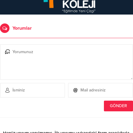
Yorumlar
Henüz yorum yapılmamış. İlk yorumu yukarıdaki form aracılığıyla