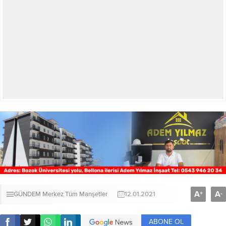
A
A
+
-
GÜNDEM
Merkez
Tüm Manşetler
12.01.2021
ABONE OL