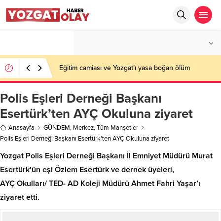
°C
YOZGAT
PARÇALI BULUTLU
Eğitim camiası ve Yozgat’ı yasa boğan ölüm
Polis Eşleri Derneği Başkanı
Esertürk’ten AYÇ Okuluna ziyaret
Anasayfa
GÜNDEM
,
Merkez
,
Tüm Manşetler
Polis Eşleri Derneği Başkanı Esertürk’ten AYÇ Okuluna ziyaret
Yozgat Polis Eşleri Derneği Başkanı İl Emniyet Müdürü Murat
Esertürk’ün eşi Özlem Esertürk ve dernek üyeleri,
AYÇ Okulları/ TED- AD Koleji Müdürü Ahmet Fahri Yaşar’ı
ziyaret etti.