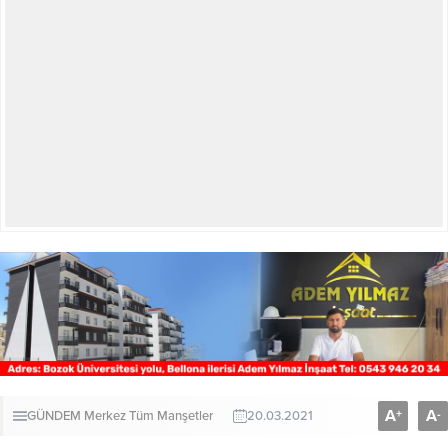
A
A
+
-
GÜNDEM
Merkez
Tüm Manşetler
20.03.2021