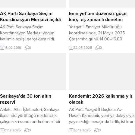
AK Parti Sarıkaya Seçim
Emniyet’ten düzensiz göçe
Koordinasyon Merkezi açıldı
karşı eş zamanlı denetim
AK Parti Sarıkaya Seçim
Yozgat İl Emniyet Müdürlüğü
Koordinasyon Merkezi yoğun
koordinesinde, 21 Mayıs 2025
katılımla açılışı gerçekleştirildi.
Çarşamba günü 14.00–16.00
saatleri arasında il merkezi ve 13
16.02.2019
0
22.05.2025
0
ilçede eş zamanlı olarak “Düzensiz
Göç ile Mücadeleye Yönelik Huzur
Uygulaması” gerçekleştirildi.
Toplam 40 ekip ve 106 personelin
katılımıyla yapılan uygulama
kapsamında;1059 şahsın Genel
Bilgi Toplama (GBT) sorgulaması
yapıldı, 70 umuma açık iş...
Sarıkaya’da 30 ton altın
Kandemir: 2026 kalkınma yılı
rezervi
olacak
Ahlatcı Altın İşletmeleri, Sarıkaya
AK Parti Yozgat İl Başkanı Av.
ilçesinde yürüttüğü madencilik
Hasan Kandemir, yeni yıl dolayısıyla
çalışmaları sonucunda önemli bir
yayımladığı mesajında birlik, istikrar
altın potansiyeline ulaşıldığını
ve güçlü Türkiye vurgusu yaparak,
01.12.2025
0
30.12.2025
0
açıkladı. İlk modellemelere göre
2026 yılının Yozgat ve ülkemiz için