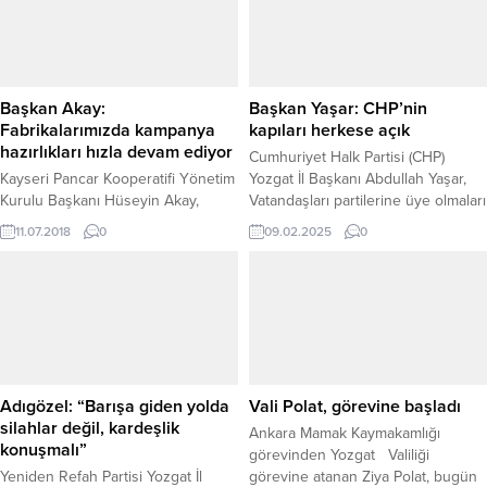
Üniversitesi Rektörü Prof.Dr Ahmet
kavuşacağını söyledi.
Karadağ’ı ziyaret etti.
Başkan Akay:
Başkan Yaşar: CHP’nin
Fabrikalarımızda kampanya
kapıları herkese açık
hazırlıkları hızla devam ediyor
Cumhuriyet Halk Partisi (CHP)
Kayseri Pancar Kooperatifi Yönetim
Yozgat İl Başkanı Abdullah Yaşar,
Kurulu Başkanı Hüseyin Akay,
Vatandaşları partilerine üye olmaları
Kayseri, Boğazlıyan Şeker
ve Cumhuriyet Halk Partisi’nin
11.07.2018
0
09.02.2025
0
Fabrikalarının yanı sıra Turhal Şeker
değişim sürecine katkı sağlamaları
Fabrikasında da kampanya
için davet ettiklerini belirterek,
hazırlıklarının hızlı bir şekilde
“CHP’nin kapılarının herkese açık
devam ettiğini söyledi.
olduğunu söyledi. Cumhuriyet Halk
Partisi (CHP) Yozgat İl Başkanlığı,
partinin yenilenecek programı
kapsamında merkez ve ilçelerde
yapılan saha çalışmalarının
Adıgözel: “Barışa giden yolda
Vali Polat, görevine başladı
değerlendirilmesi amacıyla...
silahlar değil, kardeşlik
Ankara Mamak Kaymakamlığı
konuşmalı”
görevinden Yozgat Valiliği
Yeniden Refah Partisi Yozgat İl
görevine atanan Ziya Polat, bugün