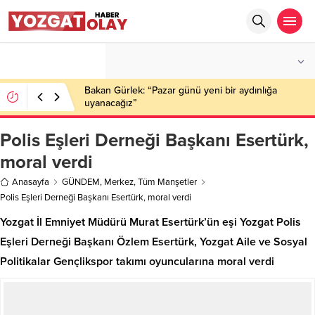
°C
YOZGAT
PARÇALI BULUTLU
Bakan Gürlek: “Pazar günü yeni bir aydınlığa
uyanacağız”
Polis Eşleri Derneği Başkanı Esertürk,
moral verdi
Anasayfa
GÜNDEM
,
Merkez
,
Tüm Manşetler
Polis Eşleri Derneği Başkanı Esertürk, moral verdi
Yozgat İl Emniyet Müdürü Murat Esertürk’ün eşi Yozgat Polis
Eşleri Derneği Başkanı Özlem Esertürk, Yozgat Aile ve Sosyal
Politikalar Gençlikspor takımı oyuncularına moral verdi