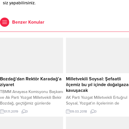
siz yapabilirsiniz.
Benzer Konular
Bozdağ’dan Rektör Karadağ’a
Milletvekili Soysal: Şefaatli
ziyaret
ilçemiz bu yıl içinde doğalgaza
kavuşacak
TBMM Anayasa Komisyonu Başkanı
ve Ak Parti Yozgat Milletvekili Bekir
AK Parti Yozgat Milletvekili Ertuğrul
Bozdağ, geçtiğimiz günlerde
Soysal, Yozgat’ın ilçelerinin de
meydana gelen trafik kazasında
doğalgaza kavuşması yönünde
01.11.2019
0
09.03.2018
0
yaralanan öğrencilerin durumu
ciddi çalışma içerisinde olduklarını
hakkında bilgi almak ve geçmiş
belirterek, bu yılsonuna kadar
olsun dileklerini iletmek için Bozok
Şefaatli İlçesinin doğalgaza