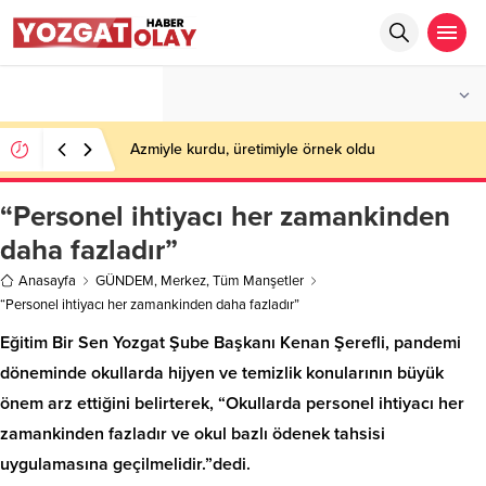
°C
YOZGAT
PARÇALI BULUTLU
Azmiyle kurdu, üretimiyle örnek oldu
“Personel ihtiyacı her zamankinden
daha fazladır”
Anasayfa
GÜNDEM
,
Merkez
,
Tüm Manşetler
“Personel ihtiyacı her zamankinden daha fazladır”
Eğitim Bir Sen Yozgat Şube Başkanı Kenan Şerefli, pandemi
döneminde okullarda hijyen ve temizlik konularının büyük
önem arz ettiğini belirterek, “Okullarda personel ihtiyacı her
zamankinden fazladır ve okul bazlı ödenek tahsisi
uygulamasına geçilmelidir.”dedi.