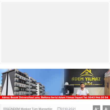
A
A
+
-
GÜNDEM
Merkez
Tüm Manşetler
07.10.2021