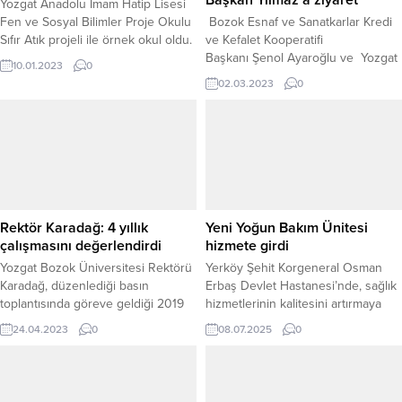
Yozgat Anadolu İmam Hatip Lisesi
Fen ve Sosyal Bilimler Proje Okulu
Bozok Esnaf ve Sanatkarlar Kredi
Sıfır Atık projeli ile örnek okul oldu.
ve Kefalet Kooperatifi
Başkanı Şenol Ayaroğlu ve Yozgat
10.01.2023
0
Bakkallar Esnaf Odası
02.03.2023
0
Başkanı Mustafa Akdemir, DEVA
Partisi İl Başkanı İsmail Yılmaz’ı
ziyaret etti.
Rektör Karadağ: 4 yıllık
Yeni Yoğun Bakım Ünitesi
çalışmasını değerlendirdi
hizmete girdi
Yozgat Bozok Üniversitesi Rektörü
Yerköy Şehit Korgeneral Osman
Karadağ, düzenlediği basın
Erbaş Devlet Hastanesi’nde, sağlık
toplantısında göreve geldiği 2019
hizmetlerinin kalitesini artırmaya
yılından bu yana yaptığı 4 yıllık
yönelik önemli bir sağlık hizmeti
24.04.2023
0
08.07.2025
0
çalışmasını değerlendirdi
daha gerçekleştirdi. Hastane
bünyesinde kurulan 1. Basamak
Yoğun Bakım Ünitesi,
düzenlemelerin tamamlanmasının