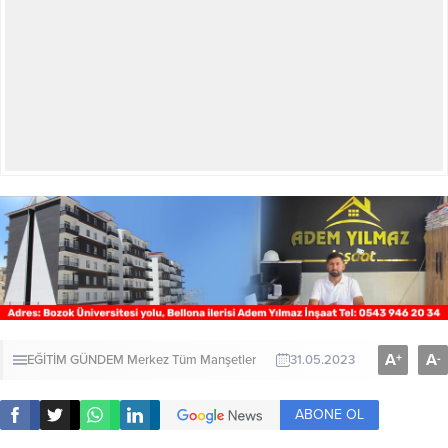
A
A
+
-
EĞİTİM
GÜNDEM
Merkez
Tüm Manşetler
31.05.2023
ABONE OL