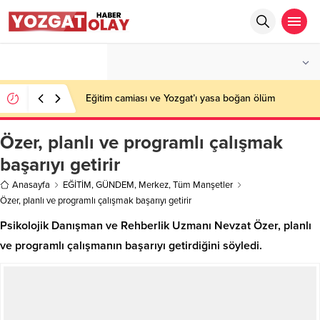
°C
YOZGAT
AZ BULUTLU
Eğitim camiası ve Yozgat’ı yasa boğan ölüm
Özer, planlı ve programlı çalışmak
başarıyı getirir
Anasayfa
EĞİTİM
,
GÜNDEM
,
Merkez
,
Tüm Manşetler
Özer, planlı ve programlı çalışmak başarıyı getirir
Psikolojik Danışman ve Rehberlik Uzmanı Nevzat Özer, planlı
ve programlı çalışmanın başarıyı getirdiğini söyledi.