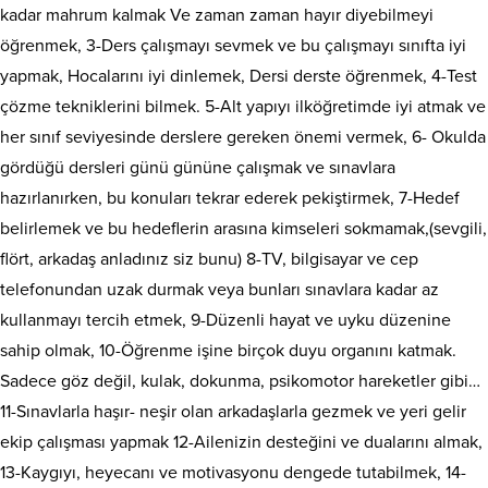
kadar mahrum kalmak Ve zaman zaman hayır diyebilmeyi
öğrenmek, 3-Ders çalışmayı sevmek ve bu çalışmayı sınıfta iyi
yapmak, Hocalarını iyi dinlemek, Dersi derste öğrenmek, 4-Test
çözme tekniklerini bilmek. 5-Alt yapıyı ilköğretimde iyi atmak ve
her sınıf seviyesinde derslere gereken önemi vermek, 6- Okulda
gördüğü dersleri günü gününe çalışmak ve sınavlara
hazırlanırken, bu konuları tekrar ederek pekiştirmek, 7-Hedef
belirlemek ve bu hedeflerin arasına kimseleri sokmamak,(sevgili,
flört, arkadaş anladınız siz bunu) 8-TV, bilgisayar ve cep
telefonundan uzak durmak veya bunları sınavlara kadar az
kullanmayı tercih etmek, 9-Düzenli hayat ve uyku düzenine
sahip olmak, 10-Öğrenme işine birçok duyu organını katmak.
Sadece göz değil, kulak, dokunma, psikomotor hareketler gibi…
11-Sınavlarla haşır- neşir olan arkadaşlarla gezmek ve yeri gelir
ekip çalışması yapmak 12-Ailenizin desteğini ve dualarını almak,
13-Kaygıyı, heyecanı ve motivasyonu dengede tutabilmek, 14-