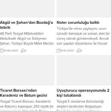
Akgül ve Şahan’dan Bozdağ’a
Noter zorunluluğu kalktı
tebrik
Türkiye’de miras paylaşımı, uzun
AK Parti Yozgat Milletvekilleri
süredir karmaşık ve zaman alan bir
Abdulkadir Akgül ve Süleyman
süreç olarak gündemdeydi. Ancak
Şahan, Türkiye Büyük Millet Meclisi
son yapılan düzenleme ile hisseli
(TBMM) Başkanvekilliği görevine
tapu devri işlemleri sadeleştirildi.
13.06.2025
0
18.10.2025
0
yeniden seçilen Şanlıurfa
Artık kardeşler arasında kalan
Milletvekili, Yozgatlı hemşehrileri ve
taşınmazlar, noter zorunluluğu
eski Adalet Bakanı Bekir Bozdağ’a
olmadan Tapu Sicil Müdürlükleri
tebrik mesajı yayımladı. Sosyal
üzerinden devredilebilecek. Bu
medya hesapları üzerinden
değişiklik, hem aile içi ilişkilerin
açıklama yapan Milletvekili
korunmasını hem de işlemlerin
Abdulkadir Akgül, şu ifadeleri
hızlanmasını hedefliyor. Tapu Sicil...
kullandı:“Türkiye Büyük Millet
Ticaret Borsası’ndan
Uyuşturucu operasyonunda 2
Meclisi (TBMM) Başkanvekili olarak
Karadeniz ve Batum gezisi
kişi tutuklandı
yeniden...
Yozgat Ticaret Borsası, Karadeniz
Yozgat İl Jandarma Komutanlığı
ve Batum’u kapsayan 250 kişilik bir
ekipleri tarafından Boğazlıyan