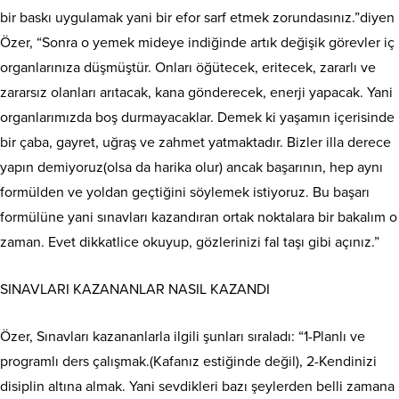
bir baskı uygulamak yani bir efor sarf etmek zorundasınız.”diyen
Özer, “Sonra o yemek mideye indiğinde artık değişik görevler iç
organlarınıza düşmüştür. Onları öğütecek, eritecek, zararlı ve
zararsız olanları arıtacak, kana gönderecek, enerji yapacak. Yani
organlarımızda boş durmayacaklar. Demek ki yaşamın içerisinde
bir çaba, gayret, uğraş ve zahmet yatmaktadır. Bizler illa derece
yapın demiyoruz(olsa da harika olur) ancak başarının, hep aynı
formülden ve yoldan geçtiğini söylemek istiyoruz. Bu başarı
formülüne yani sınavları kazandıran ortak noktalara bir bakalım o
zaman. Evet dikkatlice okuyup, gözlerinizi fal taşı gibi açınız.”
SINAVLARI KAZANANLAR NASIL KAZANDI
Özer, Sınavları kazananlarla ilgili şunları sıraladı: “1-Planlı ve
programlı ders çalışmak.(Kafanız estiğinde değil), 2-Kendinizi
disiplin altına almak. Yani sevdikleri bazı şeylerden belli zamana