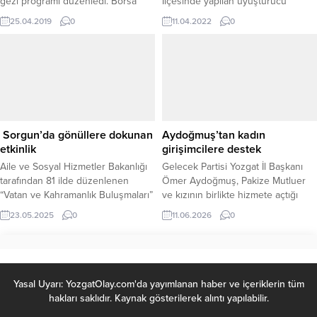
gezi programı düzenledi. Borsa
İlçesinde yapılan uyuşturucu
Başkanı Mehmet Erkekli ve üyeler,
operasyonunda gözaltına alınan
25.04.2019
0
11.04.2022
0
bugün sabah erken saatlerde
M.C. ve C.A isimli şüpheliler
otobüslerle yola çıktı.
çıkarıldığı mahkemece tutuklanarak
cezaevine gönderildi.
Sorgun’da gönüllere dokunan
Aydoğmuş’tan kadın
etkinlik
girişimcilere destek
Aile ve Sosyal Hizmetler Bakanlığı
Gelecek Partisi Yozgat İl Başkanı
tarafından 81 ilde düzenlenen
Ömer Aydoğmuş, Pakize Mutluer
“Vatan ve Kahramanlık Buluşmaları”
ve kızının birlikte hizmete açtığı
etkinliğinin 2025 yılı dördüncü
Hanımeli Ev Yemekleri Lokantası’nı
23.05.2025
0
11.06.2026
0
durağı, Yozgat’ın Sorgun ilçesi oldu.
ziyaret ederek işletme sahiplerine
Etkinlik, Yozgat İl Müdürlüğü, bağlı
hayırlı olsun dileklerini iletti. Samimi
kuruluşu Sosyal Hizmet Merkezi ve
bir ortamda gerçekleşen ziyarette
Sorgun Kaymakamlığı iş birliğiyle
kadın girişimciliğinin önemi ve
gerçekleştirildi. Lise öğrencilerinin
kadınların iş hayatındaki rolü
Yasal Uyarı: YozgatOlay.com'da yayımlanan haber ve içeriklerin tüm
yoğun katılım gösterdiği programa,
üzerine değerlendirmelerde
hakları saklıdır. Kaynak gösterilerek alıntı yapılabilir.
Yozgat Aile ve Sosyal Hizmetler İl
bulunuldu. İşletme sahipleriyle