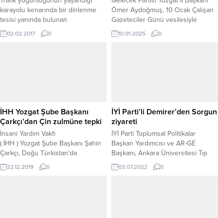
Trafik yoğunluğunun yaşandığı
Gelecek Partisi Yozgat İl Başkanı
karayolu kenarında bir dinlenme
Ömer Aydoğmuş, 10 Ocak Çalışan
tesisi yanında bulunan
Gazeteciler Günü vesilesiyle
kamyoncular lokantasında
yayımladığı mesajda, gazeteciliğin
02.02.2017
0
10.01.2025
0
Jantlardan yapılmış soba görenlerin
toplum için taşıdığı öneme dikkat
dikkatini çekiyor. 4 kamyon jantının
çekti. Aydoğmuş, gazetecilerin
birleştirilmesi sonucu yaptırılan
sadece bir meslek icra etmediğini,
soba verdiği ısı ile vatandaşların
aynı zamanda büyük bir kamu
sıcak bir ortamda yemek yemelerini
hizmeti sunduğunu belirterek,
sağlıyor. İşletme sahibi Mustafa
basının demokrasinin
Tufan, lokantaya genelde kamyon
güçlenmesindeki rolünü vurguladı.
ve TIR şoförlerinin geldiğini
Başkan Aydoğmuş, mesajında şu
İHH Yozgat Şube Başkanı
İYİ Parti’li Demirer’den Sorgun
belirterek, bir TIR şoförünün...
ifadeleri kullandı: “Bugün,
Çarkçı’dan Çin zulmüne tepki
ziyareti
toplumun...
İnsani Yardım Vakfı
İYİ Parti Toplumsal Politikalar
( İHH ) Yozgat Şube Başkanı Şahin
Başkan Yardımcısı ve AR-GE
Çarkçı, Doğu Türkistan’da
Başkanı, Ankara Üniversitesi Tıp
Müslümanlara yapılan Çin zulmünü
Fakültesi ,Tıbbi Onkoloji ve
22.12.2019
0
03.07.2022
0
nefretle kınadıklarını belirterek,
Hematoloji Uzmanı Prof. Dr. Taner
‘politik eğitim kampları’ dramının
Demirer, her hafta sürdürdüğü ilçe
devam ettiğini söyledi.
ziyaretlerine Yozgat’ın Sorgun İlçesi
ile devam etti. Prof. Dr Demirer,
Sorgun’da, parti teşkilatı, esnaf ve