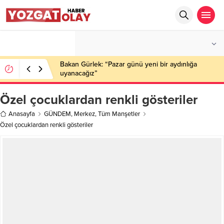
°C
YOZGAT
PARÇALI BULUTLU
Bakan Gürlek: “Pazar günü yeni bir aydınlığa
uyanacağız”
Özel çocuklardan renkli gösteriler
Anasayfa
GÜNDEM
,
Merkez
,
Tüm Manşetler
Özel çocuklardan renkli gösteriler