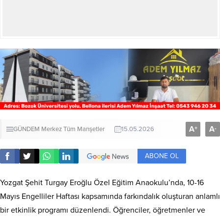
A
A
+
-
GÜNDEM
Merkez
Tüm Manşetler
15.05.2026
ABONE OL
Yozgat Şehit Turgay Eroğlu Özel Eğitim Anaokulu’nda, 10-16
Mayıs Engelliler Haftası kapsamında farkındalık oluşturan anlamlı
bir etkinlik programı düzenlendi. Öğrenciler, öğretmenler ve