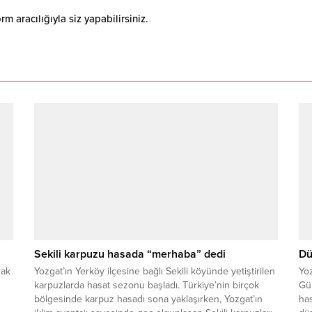
 aracılığıyla siz yapabilirsiniz.
Sekili karpuzu hasada “merhaba” dedi
Dü
rak
Yozgat’ın Yerköy ilçesine bağlı Sekili köyünde yetiştirilen
Yo
karpuzlarda hasat sezonu başladı. Türkiye’nin birçok
Gü
bölgesinde karpuz hasadı sona yaklaşırken, Yozgat’ın
has