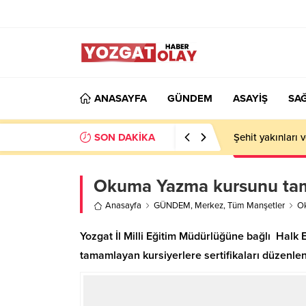
ANASAYFA
GÜNDEM
ASAYİŞ
SAĞ
SON DAKİKA
Şehit yakınları 
Okuma Yazma kursunu tamam
Anasayfa
GÜNDEM
,
Merkez
,
Tüm Manşetler
Ok
Yozgat İl Milli Eğitim Müdürlüğüne bağlı Hal
tamamlayan kursiyerlere sertifikaları düzenlen