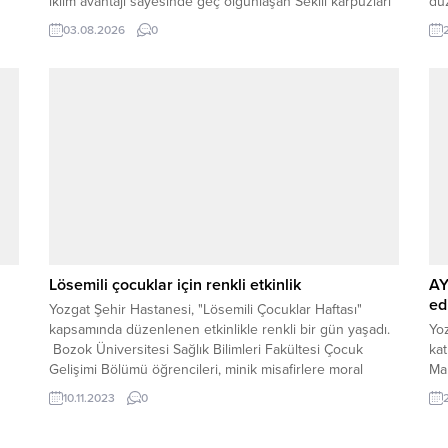
iklim avantajı sayesinde geç olgunlaşan Sekili karpuzları
düz
tarlalardan toplanarak ülkenin dört bir yanındaki
Dü
03.08.2026
0
,
pazarlara gönderilmeye başlandı. Kalitesi, lezzeti ve geç
ke
hasat özelliğiyle öne çıkan Sekili karpuzu, üreticisine
Hak
ekonomik kazanç sağlarken tüketicilere...
Lösemili çocuklar için renkli etkinlik
AY
ed
Yozgat Şehir Hastanesi, "Lösemili Çocuklar Haftası"
kapsamında düzenlenen etkinlikle renkli bir gün yaşadı.
Yoz
Bozok Üniversitesi Sağlık Bilimleri Fakültesi Çocuk
ka
Gelişimi Bölümü öğrencileri, minik misafirlere moral
Ma
vermek amacıyla renkli kostümlerle hastaneye renk kattı.
par
10.11.2023
0
bin