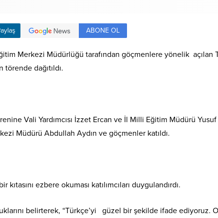
ABONE OL
aylaş
 Eğitim Merkezi Müdürlüğü tarafından göçmenlere yönelik açıla
 törende dağıtıldı.
nine Vali Yardımcısı İzzet Ercan ve İl Milli Eğitim Müdürü Yusuf Y
rkezi Müdürü Abdullah Aydın ve göçmenler katıldı.
 bir kıtasını ezbere okuması katılımcıları duygulandırdı.
lduklarını belirterek, “Türkçe’yi güzel bir şekilde ifade ediyoru