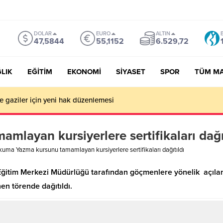
DOLAR
EURO
ALTIN
47,5844
55,1152
6.529,72
LIK
EĞİTİM
EKONOMİ
SİYASET
SPOR
TÜM M
ve gaziler için yeni hak düzenlemesi
layan kursiyerlere sertifikaları dağıt
uma Yazma kursunu tamamlayan kursiyerlere sertifikaları dağıtıldı
k Eğitim Merkezi Müdürlüğü tarafından göçmenlere yönelik açı
en törende dağıtıldı.