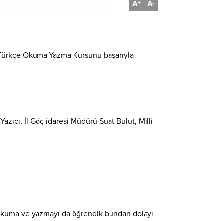
A
A
+
-
n Türkçe Okuma-Yazma Kursunu başarıyla
azıcı, İl Göç idaresi Müdürü Suat Bulut, Milli
z. Okuma ve yazmayı da öğrendik bundan dolayı