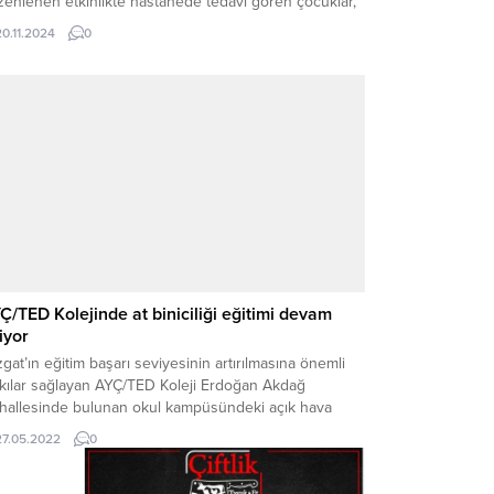
enlenen etkinlikte hastanede tedavi gören çocuklar,
nya Çocuk Hakları Günü’ne özel hazırlanan pastayı
20.11.2024
0
serek bu özel günü coşkuyla kutladı. Dünya Çocuk
ları Günü, 1989 yılından bu yana her yıl 20 Kasım’da...
Ç/TED Kolejinde at biniciliği eğitimi devam
iyor
gat’ın eğitim başarı seviyesinin artırılmasına önemli
tkılar sağlayan AYÇ/TED Koleji Erdoğan Akdağ
hallesinde bulunan okul kampüsündeki açık hava
kurunda öğrenciler ve vatandaşlara yönelik at
27.05.2022
0
iciliği eğitimlerine devam ediyor.