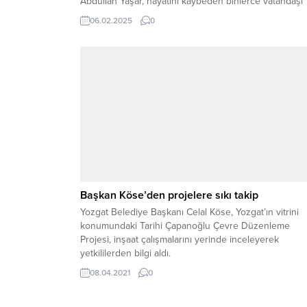
Abdullah Yaşar, hayatını kaybeden binlerce vatandaşı
rahmetle anarak, geride kalan ailelere sabır diledi.
06.02.2025
0
“YAŞANAN ACILAR HALA TAZELİĞİNİ KORUYOR”Yaşar
yaptığı açıklamada, “6 Şubat 2023 tarihinde
Kahramanmaraş merkezli meydana gelen ve...
Başkan Köse’den projelere sıkı takip
Yozgat Belediye Başkanı Celal Köse, Yozgat’ın vitrini
konumundaki Tarihi Çapanoğlu Çevre Düzenleme
Projesi, inşaat çalışmalarını yerinde inceleyerek
yetkililerden bilgi aldı.
08.04.2021
0