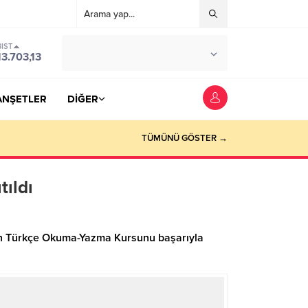
BIST
°C
YOZGAT
13.703,13
PARÇALI BULUTLU
ANŞETLER
DİĞER
TÜMÜNÜ GÖSTER →
ıldı
lan Türkçe Okuma-Yazma Kursunu başarıyla