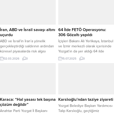
İran, ABD ve İsrail savaşı altını
64 İlde FETÖ Operasyonu:
uçurdu
306 Gözaltı yapıldı
ABD ve İsrail’in İran’a yönelik
İçişleri Bakanı Ali Yerlikaya, İstanbul
gerçekleştirdiği saldırının ardından
ve İzmir merkezli olarak içerisinde
küresel piyasalarda risk algısı
Yozgat’ın da yer aldığı 64 ilde
artarken, yatırımcılar yeniden
düzenlenen FETÖ
02.03.2026
0
15.07.2025
0
güvenli liman olarak görülen altına
operasyonlarında toplam 306
yöneldi. Art arda gelen gelişmelerin
şüphelinin yakalandığını açıkladı.
etkisiyle altın fiyatları haftaya güçlü
İçişleri Bakanı Yerlikaya, sosyal
yükselişle başladı. 2 Mart 2026
medya hesabından yaptığı
itibarıyla serbest piyasada gram
açıklamada, operasyonların Emniyet
altın 7 bin 641 TL, ons altın ise 5 bin
Genel Müdürlüğü Terörle Mücadele
404...
Daire Başkanlığı (TEM) ve İstihbarat
Başkanlığı koordinesinde
Karaca: “Hal yasası tek başına
Karslıoğlu’ndan taziye ziyareti
yürütüldüğünü belirterek, valilikler,
çözüm değildir”
Yozgat Belediye Başkan Yardımcısı
cumhuriyet başsavcılıkları...
Anahtar Parti Yozgat İl Başkanı
Talip Karslıoğlu, geçtiğimiz