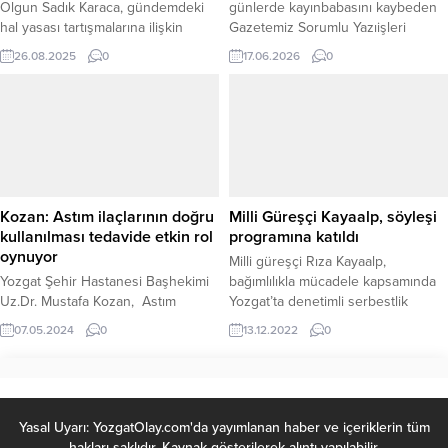
Olgun Sadık Karaca, gündemdeki
günlerde kayınbabasını kaybeden
hal yasası tartışmalarına ilişkin
Gazetemiz Sorumlu Yazıişleri
dikkat çeken açıklamalarda
Müdürü Ferhat Özer’e taziye
26.08.2025
0
17.06.2026
0
bulundu. Karaca, düzenlemenin tek
ziyaretinde bulundu. Samimi bir
başına yeterli olmayacağını
ortamda gerçekleşen ziyarette
vurgulayarak, “Bir gün çıkıp
Başkan Yardımcısı Karslıoğlu,
gelecek, tüm sorunlarımızı çözecek
Özer’e başsağlığı dileklerini
mi?” sorusunu yöneltti. “FİYATLAR
ileterek merhuma Allah’tan rahmet,
ÜRETİCİDEN TÜKETİCİYE
ailesine ve yakınlarına sabır
KATLANIYOR” Meyve ve sebzenin
temennisinde bulundu. Karslıoğlu,
üreticiden pazara ulaşıncaya kadar
acı günlerde dayanışma ve
Kozan: Astım ilaçlarının doğru
Milli Güreşçi Kayaalp, söyleşi
birçok aşamadan geçtiğini
paylaşmanın önemine dikkat
kullanılması tedavide etkin rol
programına katıldı
hatırlatan Karaca,...
çekerek, Özer...
oynuyor
Milli güreşçi Rıza Kayaalp,
Yozgat Şehir Hastanesi Başhekimi
bağımlılıkla mücadele kapsamında
Uz.Dr. Mustafa Kozan, Astım
Yozgat’ta denetimli serbestlik
ilaçlarının doğru kullanılmasının
yükümlülerine yönelik düzenlen
07.05.2024
0
13.12.2022
0
tedavide etkin rol oynadığını
söyleşi programına katıldı.
söyledi.
Yasal Uyarı: YozgatOlay.com'da yayımlanan haber ve içeriklerin tüm
hakları saklıdır. Kaynak gösterilerek alıntı yapılabilir.