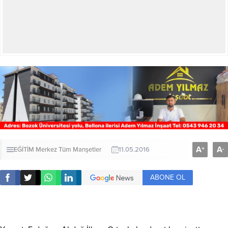
A
A
+
-
EĞİTİM
Merkez
Tüm Manşetler
11.05.2016
ABONE OL