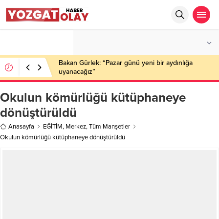
°C
YOZGAT
PARÇALI BULUTLU
Bakan Gürlek: “Pazar günü yeni bir aydınlığa
uyanacağız”
Okulun kömürlüğü kütüphaneye
dönüştürüldü
Anasayfa
EĞİTİM
,
Merkez
,
Tüm Manşetler
Okulun kömürlüğü kütüphaneye dönüştürüldü