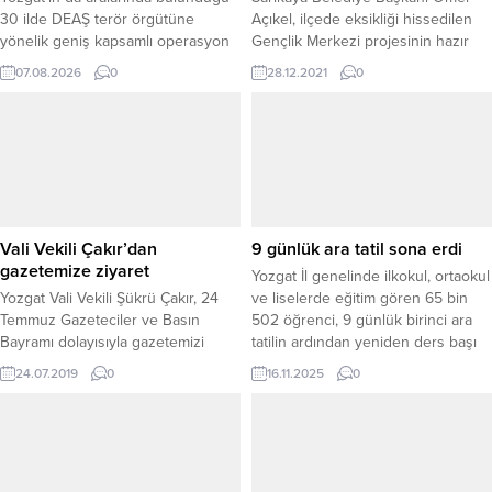
30 ilde DEAŞ terör örgütüne
Açıkel, ilçede eksikliği hissedilen
yönelik geniş kapsamlı operasyon
Gençlik Merkezi projesinin hazır
düzenlendi. Jandarma ekiplerince
olduğunu ve yeni yılda ihalesinin
07.08.2026
0
28.12.2021
0
gerçekleştirilen operasyonlarda
yapılacağını ve aynı yıl içerisinde
104 şüpheli yakalandı. Jandarma
tamamlanarak hizmete açılacağını
Genel Komutanlığı Terörle
söyledi.
Mücadele Daire Başkanlığı ile
Cumhuriyet Başsavcılıklarının
koordinasyonunda, İl Jandarma
Komutanlıkları tarafından yürütülen
operasyonlar eş zamanlı olarak
Vali Vekili Çakır’dan
9 günlük ara tatil sona erdi
gerçekleştirildi.Operasyonların;
gazetemize ziyaret
Yozgat İl genelinde ilkokul, ortaokul
Adana, Ağrı, Amasya, Antalya,
Yozgat Vali Vekili Şükrü Çakır, 24
ve liselerde eğitim gören 65 bin
Batman, Burdur, Bursa, Diyarbakır,...
Temmuz Gazeteciler ve Basın
502 öğrenci, 9 günlük birinci ara
Bayramı dolayısıyla gazetemizi
tatilin ardından yeniden ders başı
ziyaret etti.
yapıyor. 2025-2026 eğitim öğretim
24.07.2019
0
16.11.2025
0
yılının ilk ara tatili için son ders zili 7
Kasım Cuma günü çalmış,
öğrenciler hafta sonlarıyla birlikte
toplam 9 gün tatil yapmıştı. Yaklaşık
iki...