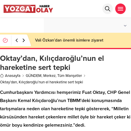
°C
YOZGAT
AZ BULUTLU
Vali Özkan’dan önemli isimlere ziyaret
Oktay’dan, Kılıçdaroğlu’nun el
hareketine sert tepki
Anasayfa
GÜNDEM
,
Merkez
,
Tüm Manşetler
Oktay’dan, Kılıçdaroğlu’nun el hareketine sert tepki
Cumhurbaşkanı Yardımcısı hemşerimiz Fuat Oktay, CHP Genel
Başkanı Kemal Kılıçdaroğlu’nun TBMM’deki konuşmasında
tartışmalara neden olan hareketine tepki göstererek, “Milletin
kürsüsünden hareket çekenlere millet öyle bir hareket çeker ki
ömür boyu kendinize gelemezsiniz.”dedi.