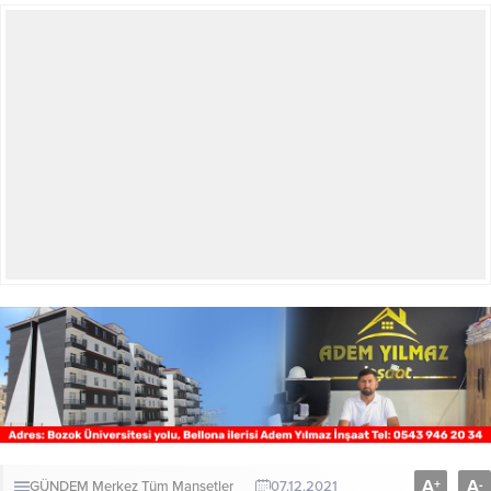
A
A
+
-
GÜNDEM
Merkez
Tüm Manşetler
07.12.2021