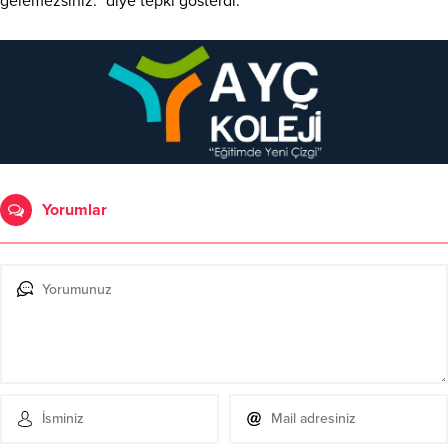
gelemezsiniz.” diye tepki gösterdi.
Yorumlar