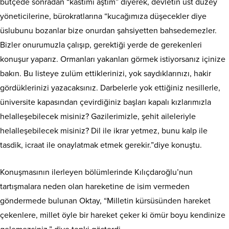
bütçede sonradan “kastımı aştım” diyerek, devletin üst düzey
yöneticilerine, bürokratlarına “kucağımıza düşecekler diye
üslubunu bozanlar bize onurdan şahsiyetten bahsedemezler.
Bizler onurumuzla çalışıp, gerektiği yerde de gerekenleri
konuşur yaparız. Ormanları yakanları görmek istiyorsanız içinize
bakın. Bu listeye zulüm ettiklerinizi, yok saydıklarınızı, hakir
gördüklerinizi yazacaksınız. Darbelerle yok ettiğiniz nesillerle,
üniversite kapasından çevirdiğiniz başları kapalı kızlarımızla
helalleşebilecek misiniz? Gazilerimizle, şehit aileleriyle
helalleşebilecek misiniz? Dil ile ikrar yetmez, bunu kalp ile
tasdik, icraat ile onaylatmak etmek gerekir.”diye konuştu.
Konuşmasının ilerleyen bölümlerinde Kılıçdaroğlu’nun
tartışmalara neden olan hareketine de isim vermeden
göndermede bulunan Oktay, “Milletin kürsüsünden hareket
çekenlere, millet öyle bir hareket çeker ki ömür boyu kendinize