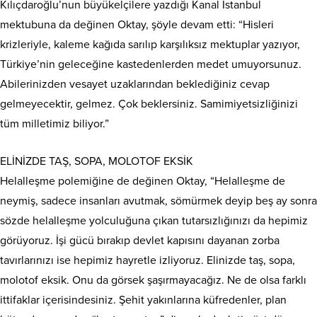
Kılıçdaroğlu’nun büyükelçilere yazdığı Kanal İstanbul
mektubuna da değinen Oktay, şöyle devam etti: “Hisleri
krizleriyle, kaleme kağıda sarılıp karşılıksız mektuplar yazıyor,
Türkiye’nin geleceğine kastedenlerden medet umuyorsunuz.
Abilerinizden vesayet uzaklarından beklediğiniz cevap
gelmeyecektir, gelmez. Çok beklersiniz. Samimiyetsizliğinizi
tüm milletimiz biliyor.”
ELİNİZDE TAŞ, SOPA, MOLOTOF EKSİK
Helalleşme polemiğine de değinen Oktay, “Helalleşme de
neymiş, sadece insanları avutmak, sömürmek deyip beş ay sonra
sözde helalleşme yolculuğuna çıkan tutarsızlığınızı da hepimiz
görüyoruz. İşi gücü bırakıp devlet kapısını dayanan zorba
tavırlarınızı ise hepimiz hayretle izliyoruz. Elinizde taş, sopa,
molotof eksik. Onu da görsek şaşırmayacağız. Ne de olsa farklı
ittifaklar içerisindesiniz. Şehit yakınlarına küfredenler, plan