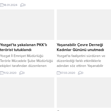
Celal Köse’ye emanet etti.
18.01.2024
0
Yozgat’ta yakalanan PKK’lı
Yaşanabilir Çevre Derneği
terörist tutuklandı
Kadınlar Gününü unutmadı
Yozgat İl Emniyet Müdürlüğü
Yozgat’ta faaliyetini sürdüren ve
Terörle Mücadele Şube Müdürlüğü
düzenlediği farklı etkinliklerle
ekipleri tarafından düzenlenen
adından söz ettiren Yaşanabilir
operasyonla yakalanan PKK/KCK-
Çevre Derneği, 8 Mart Dünya
11.12.2020
0
07.03.2020
0
YPG/PYD mensubu terörist
Kadınlar Günü dolayısıyla Üretici
B.M.E.H. (24), tutuklandı.
Kadınlar Derneği ve Yardım
Sevenler Derneğinin kadın
üyelerini ziyaret ederek kendi
hazırladıkları lavanta buketlerini
hediye etti.