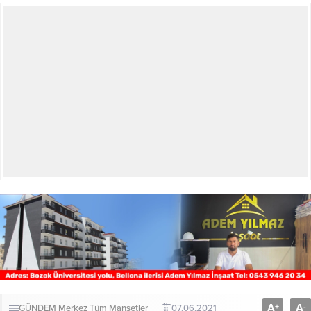
A
A
+
-
GÜNDEM
Merkez
Tüm Manşetler
07.06.2021